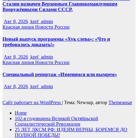
Сталин назначен Верховным Главнокомандующим
Вооружёнными Силами СССР.
Авг 8, 2026
kprf_admin
Красная линия
Новости России
Новый выпуск программы «Хук слева»: «Что и
требовалось доказать!»
Авг 8, 2026
kprf_admin
Красная линия
Новости России
Специальный репортаж «Изменимся или вымрем»
Авг 8, 2026
kprf_admin
Сайт работает на WordPress
|
Тема: Newsup, автор
Themeansar
Home
102-я годовщина Великой Октябрьской
Социалистической Революции
25 ЛЕТ ЛКСМ РФ: ИДЕЯМ ВЕРНЫ, БОРЕМСЯ ДО
ПОЛНОЙ ПОБЕДЫ!