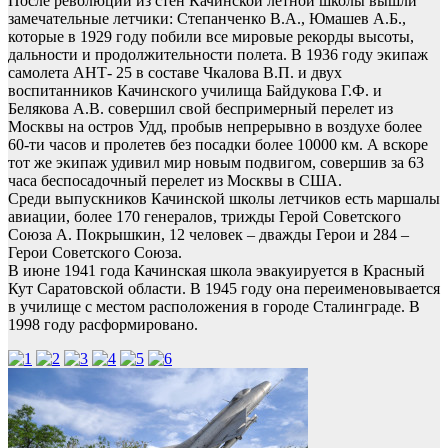
После революции из стен Качинской летной школы вышли
замечательные летчики: Степанченко В.А., Юмашев А.Б.,
которые в 1929 году побили все мировые рекорды вы­соты,
дальности и продолжительности полета. В 1936 году экипаж
самолета АНТ- 25 в составе Чкалова В.П. и двух
воспитанников Качинского училища Байдукова Г.Ф. и
Белякова A.B. совершил свой беспримерный перелет из
Москвы на остров Удд, пробыв непрерывно в воздухе более
60-ти часов и пролетев без посадки бо­лее 10000 км. А вскоре
тот же экипаж удивил мир новым подвигом, совершив за 63
часа беспосадочный перелет из Москвы в США.
Среди выпускников Качинской школы летчиков есть маршалы
авиации, более 170 генералов, трижды Герой Советского
Союза А. Покрышкин, 12 человек – дважды Герои и 284 –
Герои Советского Союза.
В июне 1941 года Качинская школа эвакуируется в Красный
Кут Саратовской области. В 1945 году она переименовывается
в училище с местом расположения в городе Сталинграде. В
1998 году расформировано.