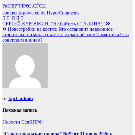
РќСЂР°РІРёС‚СЃСЏ
comments powered by HyperComments
Навигация
СЕРГЕЙ КУРОЧКИН. “Не бойтесь СТАЛИНА!”
Новостройки на костях: Кто остановит незаконное
по
строительство многоэтажек в охранной зоне Памятника 9-ти
записям
советским воинам?
от
kprf_admin
Похожая запись
Новости СевКПРФ
“Севастопольская правда” №29 от 31 июля 2026 г.