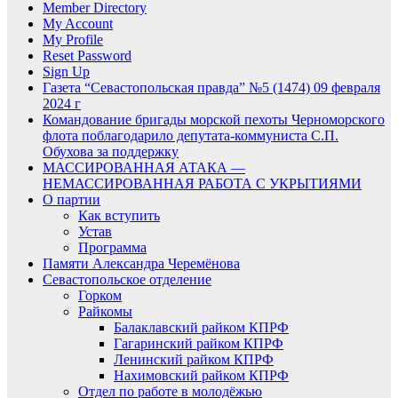
Member Directory
My Account
My Profile
Reset Password
Sign Up
Газета “Севастопольская правда” №5 (1474) 09 февраля
2024 г
Командование бригады морской пехоты Черноморского
флота поблагодарило депутата-коммуниста С.П.
Обухова за поддержку
МАССИРОВАННАЯ АТАКА —
НЕМАССИРОВАННАЯ РАБОТА С УКРЫТИЯМИ
О партии
Как вступить
Устав
Программа
Памяти Александра Черемёнова
Севастопольское отделение
Горком
Райкомы
Балаклавский райком КПРФ
Гагаринский райком КПРФ
Ленинский райком КПРФ
Нахимовский райком КПРФ
Отдел по работе в молодёжью