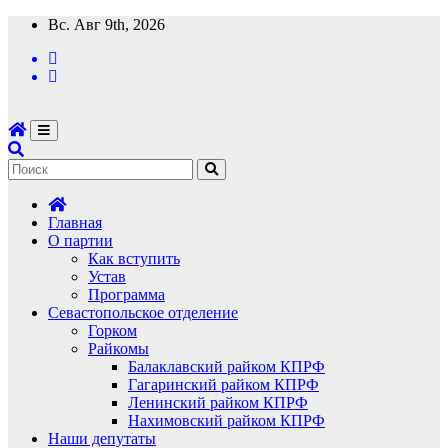
Перейти
Вс. Авг 9th, 2026
к
содержимому
Главная
О партии
Как вступить
Устав
Программа
Севастопольское отделение
Горком
Райкомы
Балаклавский райком КПРФ
Гагаринский райком КПРФ
Ленинский райком КПРФ
Нахимовский райком КПРФ
Наши депутаты