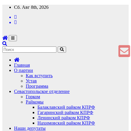
Перейти
Сб. Авг 8th, 2026
к
содержимому
Главная
О партии
Как вступить
Устав
Программа
Севастопольское отделение
Горком
Райкомы
Балаклавский райком КПРФ
Гагаринский райком КПРФ
Ленинский райком КПРФ
Нахимовский райком КПРФ
Наши депутаты