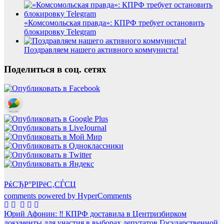
«Комсомольская правда»: КПРФ требует остановить
блокировку Telegram
Поздравляем нашего активного коммуниста!
Поделиться в соц. сетях
РќСЂР°РІРёС‚СЃСЏ
comments powered by HyperComments
Навигация
Юрий Афонин: ‼️ КПРФ доставила в Центризбирком
документы для участия в выборах депутатов Государственной