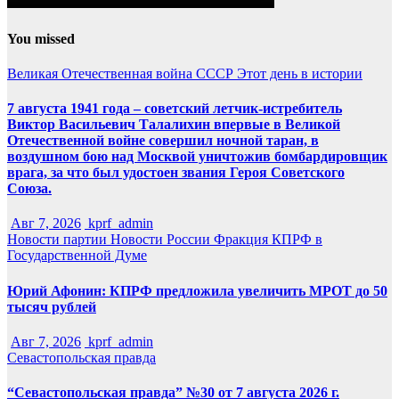
You missed
Великая Отечественная война
СССР
Этот день в истории
7 августа 1941 года – советский летчик-истребитель
Виктор Васильевич Талалихин впервые в Великой
Отечественной войне совершил ночной таран, в
воздушном бою над Москвой уничтожив бомбардировщик
врага, за что был удостоен звания Героя Советского
Союза.
Авг 7, 2026
kprf_admin
Новости партии
Новости России
Фракция КПРФ в
Государственной Думе
Юрий Афонин: КПРФ предложила увеличить МРОТ до 50
тысяч рублей
Авг 7, 2026
kprf_admin
Севастопольская правда
“Севастопольская правда” №30 от 7 августа 2026 г.