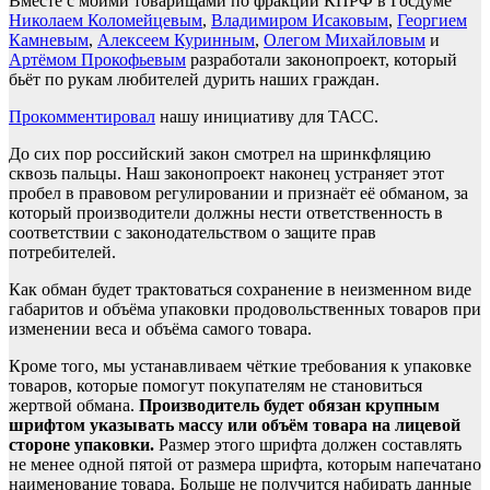
Вместе с моими товарищами по фракции КПРФ в Госдуме
Николаем Коломейцевым
,
Владимиром Исаковым
,
Георгием
Камневым
,
Алексеем Куринным
,
Олегом Михайловым
и
Артёмом Прокофьевым
разработали законопроект, который
бьёт по рукам любителей дурить наших граждан.
Прокомментировал
нашу инициативу для ТАСС.
До сих пор российский закон смотрел на шринкфляцию
сквозь пальцы. Наш законопроект наконец устраняет этот
пробел в правовом регулировании и признаёт её обманом, за
который производители должны нести ответственность в
соответствии с законодательством о защите прав
потребителей.
Как обман будет трактоваться сохранение в неизменном виде
габаритов и объёма упаковки продовольственных товаров при
изменении веса и объёма самого товара.
Кроме того, мы устанавливаем чёткие требования к упаковке
товаров, которые помогут покупателям не становиться
жертвой обмана.
Производитель будет обязан крупным
шрифтом указывать массу или объём товара на лицевой
стороне упаковки.
Размер этого шрифта должен составлять
не менее одной пятой от размера шрифта, которым напечатано
наименование товара. Больше не получится набирать данные