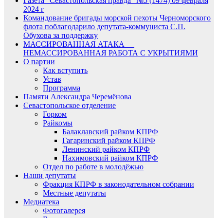
Газета “Севастопольская правда” №5 (1474) 09 февраля
2024 г
Командование бригады морской пехоты Черноморского
флота поблагодарило депутата-коммуниста С.П.
Обухова за поддержку
МАССИРОВАННАЯ АТАКА —
НЕМАССИРОВАННАЯ РАБОТА С УКРЫТИЯМИ
О партии
Как вступить
Устав
Программа
Памяти Александра Черемёнова
Севастопольское отделение
Горком
Райкомы
Балаклавский райком КПРФ
Гагаринский райком КПРФ
Ленинский райком КПРФ
Нахимовский райком КПРФ
Отдел по работе в молодёжью
Наши депутаты
Фракция КПРФ в законодательном собрании
Местные депутаты
Медиатека
Фотогалерея