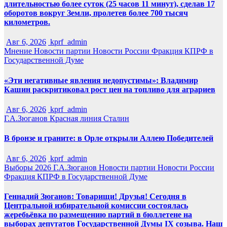
длительностью более суток (25 часов 11 минут), сделав 17
оборотов вокруг Земли, пролетев более 700 тысяч
километров.
Авг 6, 2026
kprf_admin
Мнение
Новости партии
Новости России
Фракция КПРФ в
Государственной Думе
«Эти негативные явления недопустимы»: Владимир
Кашин раскритиковал рост цен на топливо для аграриев
Авг 6, 2026
kprf_admin
Г.А.Зюганов
Красная линия
Сталин
В бронзе и граните: в Орле открыли Аллею Победителей
Авг 6, 2026
kprf_admin
Выборы 2026
Г.А.Зюганов
Новости партии
Новости России
Фракция КПРФ в Государственной Думе
Геннадий Зюганов: Товарищи! Друзья! Сегодня в
Центральной избирательной комиссии состоялась
жеребьёвка по размещению партий в бюллетене на
выборах депутатов Государственной Думы IX созыва. Наш