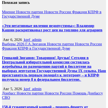
Похожая запись
Мнение
Новости партии
Новости России
Фракция КПРФ в
Государственной Думе
«Эти негативные явления недопустимы»: Владимир
Кашин раскритиковал рост цен на топливо для аграриев
Авг 6, 2026
kprf_admin
Выборы 2026
Г.А.Зюганов
Новости партии
Новости России
Фракция КПРФ в Государственной Думе
Геннадий Зюганов: Товарищи! Друзья! Сегодня в
Центральной избирательной комиссии состоялась
жеребьёвка по размещению партий в бюллетене на
выборах депутатов Государственной Думы IX созыва. Наш
представитель первым подошёл к лототрону – и КПРФ
получила номер 8 в федеральном бюллетене.
Авг 5, 2026
kprf_admin
Донбасс
Новости партии
Новости России
Помощь Донбассу
СВО
158-й гуманитарный конвой – помощь фронту от