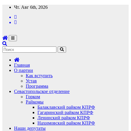
Перейти
Чт. Авг 6th, 2026
к
содержимому
Главная
О партии
Как вступить
Устав
Программа
Севастопольское отделение
Горком
Райкомы
Балаклавский райком КПРФ
Гагаринский райком КПРФ
Ленинский райком КПРФ
Нахимовский райком КПРФ
Наши депутаты