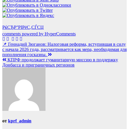
РќСЂР°РІРёС‚СЃСЏ
comments powered by HyperComments
Навигация
📌 Геннадий Зюганов: Налоговая реформа, вступившая в силу
с начала 2026 года, рассматривается как мера, необходимая для
по
пополнения госказны.
записям
КПРФ продолжает гуманитарную миссию в поддержку
Донбасса и приграничных регионов
от
kprf_admin