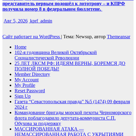
представитель первым подошёл к лототрону – и КПРФ
получила номер 8 в федеральном бюллетене.
Авг 5, 2026
kprf_admin
Сайт работает на WordPress
|
Тема: Newsup, автор
Themeansar
Home
102-я годовщина Великой Октябрьской
Социалистической Революции
25 ЛЕТ ЛКСМ РФ: ИДЕЯМ ВЕРНЫ, БОРЕМСЯ ДО
ПОЛНОЙ ПОБЕДЫ!
Member Directory
My Account
My Profile
Reset Password
Sign Up
Газета “Севастопольская правда” №5 (1474) 09 февраля
2024 г
Командование бригады морской пехоты Черноморского
флота поблагодарило депутата-коммуниста С.П.
Обухова за поддержку
МАССИРОВАННАЯ АТАКА —
НЕМАССИРОВАННАЯ РАБОТА С УКРЫТИЯМИ