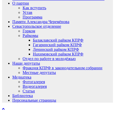
О партии
Как вступить
Устав
Программа
Памяти Александра Черемёнова
Севастопольское отделение
Горком
Райкомы
Балаклавский райком КПРФ
Гагаринский райком КПРФ
Ленинский райком КПРФ
Нахимовский райком КПРФ
Отдел по работе в молодёжью
Наши депутаты
Фракция КПРФ в законодательном собрании
Местные депутаты
Медиатека
Фотогалерея
Видеогалерея
Статьи
Библиотека
Персональные страницы