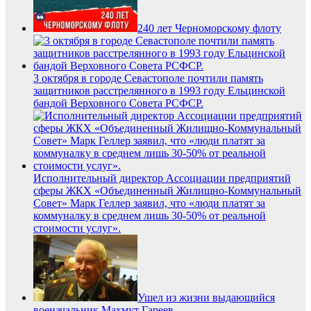
240 лет Черноморскому флоту
3 октября в городе Севастополе почтили память
защитников расстрелянного в 1993 году Ельцинской
бандой Верховного Совета РСФСР.
Исполнительный директор Ассоциации предприятий
сферы ЖКХ «Объединенный Жилищно-Коммунальный
Совет» Марк Геллер заявил, что «люди платят за
коммуналку в среднем лишь 30-50% от реальной
стоимости услуг».
Ушел из жизни выдающийся
военачальник Махмут Гареев