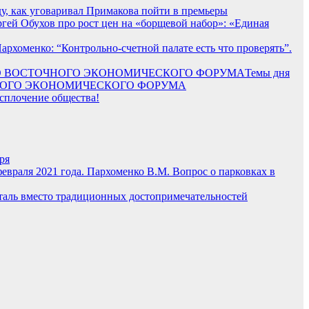
ду, как уговаривал Примакова пойти в премьеры
гей Обухов про рост цен на «борщевой набор»: «Единая
Пархоменко: “Контрольно-счетной палате есть что проверять”.
Темы дня
ОЧНОГО ЭКОНОМИЧЕСКОГО ФОРУМА
 сплочение общества!
ря
февраля 2021 года. Пархоменко В.М. Вопрос о парковках в
таль вместо традиционных достопримечательностей