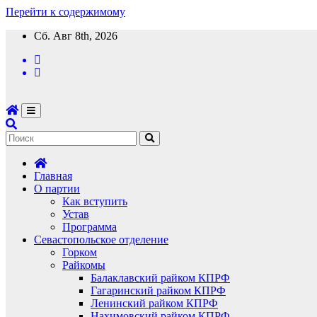
Перейти к содержимому
Сб. Авг 8th, 2026
Главная
О партии
Как вступить
Устав
Программа
Севастопольское отделение
Горком
Райкомы
Балаклавский райком КПРФ
Гагаринский райком КПРФ
Ленинский райком КПРФ
Нахимовский райком КПРФ