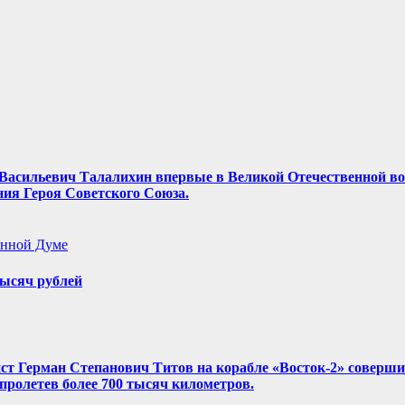
ор Васильевич Талалихин впервые в Великой Отечественной в
ния Героя Советского Союза.
енной Думе
ысяч рублей
нист Герман Степанович Титов на корабле «Восток-2» соверш
, пролетев более 700 тысяч километров.