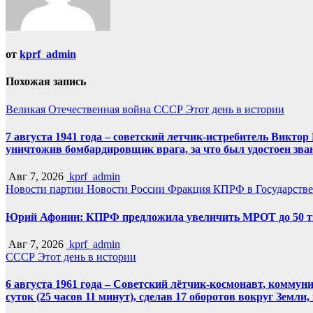
от
kprf_admin
Похожая запись
Великая Отечественная война
СССР
Этот день в истории
7 августа 1941 года – советский летчик-истребитель Викт
уничтожив бомбардировщик врага, за что был удостоен зва
Авг 7, 2026
kprf_admin
Новости партии
Новости России
Фракция КПРФ в Государств
Юрий Афонин: КПРФ предложила увеличить МРОТ до 50 т
Авг 7, 2026
kprf_admin
СССР
Этот день в истории
6 августа 1961 года – Советский лётчик-космонавт, комму
суток (25 часов 11 минут), сделав 17 оборотов вокруг Земли