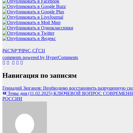
РќСЂР°РІРёС‚СЃСЏ
comments powered by HyperComments
Навигация по записям
Геннадий Зюганов: Необходимо восстановить разрушенную си
Темы дня (11.02.2025) КЛЮЧЕВОЙ ВОПРОС СОВРЕМ
РОССИИ