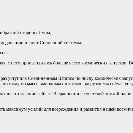
 обратной стороны Луны;
следованию планет Солнечной системы;
гое.
я, с него производилось больше всего космических запусков. В
8 раз уступила Соединённым Штатам по числу космических запус
е, поэтому по массе выводимых в космос нагрузок мы сейчас ус
-кратное отставание сейчас. В сравнении с советской эпохой на
ь максимум усилий для возрождения и развития нашей космичес