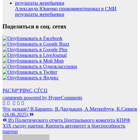
Александр Ющенко прокомментировал в СМИ
результаты жеребьевки
Поделиться в соц. сетях
РќСЂР°РІРёС‚СЃСЏ
comments powered by HyperComments
Навигация
Что дальше? В.Баранец, В.Дандыкин, А.Матвийчук, К.Сивков
(26.06.2025)
по
Из Политического отчета Центрального комитета КПРФ
записям
XIX съезду партии: Крепить авторитет и боеспособность
партии