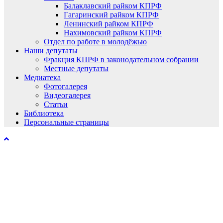
Балаклавский райком КПРФ
Гагаринский райком КПРФ
Ленинский райком КПРФ
Нахимовский райком КПРФ
Отдел по работе в молодёжью
Наши депутаты
Фракция КПРФ в законодательном собрании
Местные депутаты
Медиатека
Фотогалерея
Видеогалерея
Статьи
Библиотека
Персональные страницы