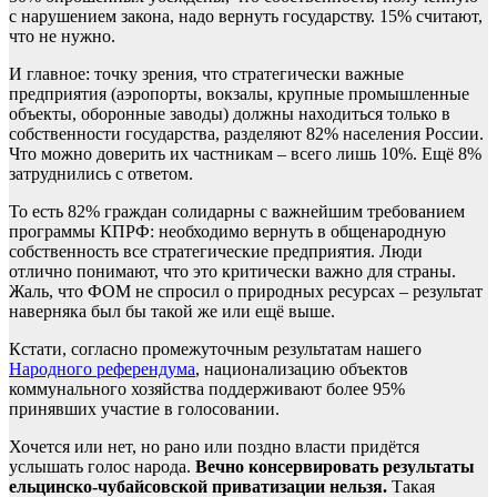
с нарушением закона, надо вернуть государству. 15% считают,
что не нужно.
И главное: точку зрения, что стратегически важные
предприятия (аэропорты, вокзалы, крупные промышленные
объекты, оборонные заводы) должны находиться только в
собственности государства, разделяют 82% населения России.
Что можно доверить их частникам – всего лишь 10%. Ещё 8%
затруднились с ответом.
То есть 82% граждан солидарны с важнейшим требованием
программы КПРФ: необходимо вернуть в общенародную
собственность все стратегические предприятия. Люди
отлично понимают, что это критически важно для страны.
Жаль, что ФОМ не спросил о природных ресурсах – результат
наверняка был бы такой же или ещё выше.
Кстати, согласно промежуточным результатам нашего
Народного референдума
, национализацию объектов
коммунального хозяйства поддерживают более 95%
принявших участие в голосовании.
Хочется или нет, но рано или поздно власти придётся
услышать голос народа.
Вечно консервировать результаты
ельцинско-чубайсовской приватизации нельзя.
Такая