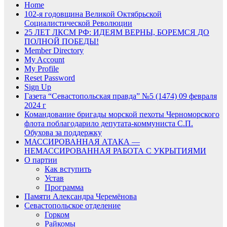
Home
102-я годовщина Великой Октябрьской
Социалистической Революции
25 ЛЕТ ЛКСМ РФ: ИДЕЯМ ВЕРНЫ, БОРЕМСЯ ДО
ПОЛНОЙ ПОБЕДЫ!
Member Directory
My Account
My Profile
Reset Password
Sign Up
Газета “Севастопольская правда” №5 (1474) 09 февраля
2024 г
Командование бригады морской пехоты Черноморского
флота поблагодарило депутата-коммуниста С.П.
Обухова за поддержку
МАССИРОВАННАЯ АТАКА —
НЕМАССИРОВАННАЯ РАБОТА С УКРЫТИЯМИ
О партии
Как вступить
Устав
Программа
Памяти Александра Черемёнова
Севастопольское отделение
Горком
Райкомы