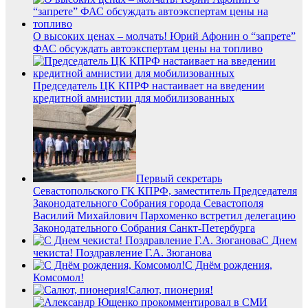
О высоких ценах – молчать! Юрий Афонин о “запрете”
ФАС обсуждать автоэкспертам цены на топливо
Председатель ЦК КПРФ настаивает на введении
кредитной амнистии для мобилизованных
Первый секретарь
Севастопольского ГК КПРФ, заместитель Председателя
Законодательного Собрания города Севастополя
Василий Михайлович Пархоменко встретил делегацию
Законодательного Собрания Санкт-Петербурга
С Днем
чекиста! Поздравление Г.А. Зюганова
С Днём рождения,
Комсомол!
Салют, пионерия!