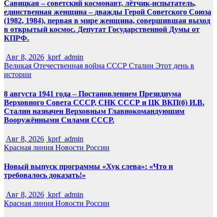
Савицкая – советский космонавт, лётчик-испытатель,
единственная женщина – дважды Герой Советского Союза
(1982, 1984), первая в мире женщина, совершившая выход
в открытый космос. Депутат Государственной Думы от
КПРФ.
Авг 8, 2026
kprf_admin
Великая Отечественная война
СССР
Сталин
Этот день в
истории
8 августа 1941 года – Постановлением Президиума
Верховного Совета СССР, СНК СССР и ЦК ВКП(б) И.В.
Сталин назначен Верховным Главнокомандующим
Вооружёнными Силами СССР.
Авг 8, 2026
kprf_admin
Красная линия
Новости России
Новый выпуск программы «Хук слева»: «Что и
требовалось доказать!»
Авг 8, 2026
kprf_admin
Красная линия
Новости России