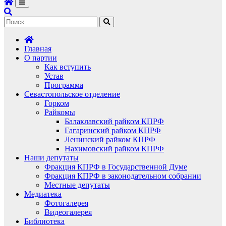
Главная
О партии
Как вступить
Устав
Программа
Севастопольское отделение
Горком
Райкомы
Балаклавский райком КПРФ
Гагаринский райком КПРФ
Ленинский райком КПРФ
Нахимовский райком КПРФ
Наши депутаты
Фракция КПРФ в Государственной Думе
Фракция КПРФ в законодательном собрании
Местные депутаты
Медиатека
Фотогалерея
Видеогалерея
Библиотека