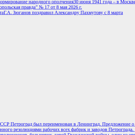
30 июня 1941 года – в Моск
опольская правда” № 17 от 8 мая 2026 г.
Г.А. Зюганов поздравил Александру Пахмутову с 8 марта
 СССР Петроград был переименован в Ленинград. Предложение о
анного резолюциями рабочих всех фабрик и заводов Петрограда.
революционер, большевик, герой Гражданской войны, один из о