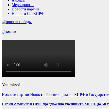
Анонсы
Мероприятия
Новости партии
Новости СевКПРФ
RSS
You missed
Новости партии
Новости России
Фракция КПРФ в Государств
Юрий Афонин: КПРФ предложила увеличить МРОТ до 50 т