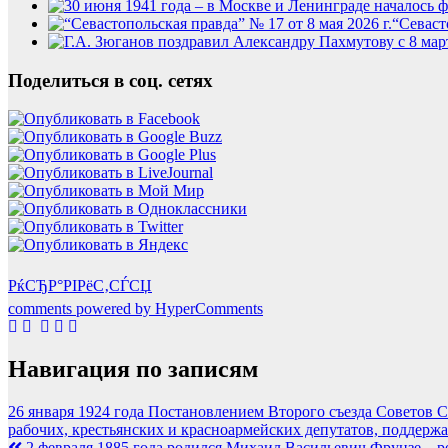
“Севаст
Поделиться в соц. сетях
РќСЂР°РІРёС‚СЃСЏ
comments powered by HyperComments
Навигация по записям
26 января 1924 года Постановлением Второго съезда Советов
рабочих, крестьянских и красноармейских депутатов, поддерж
2 февраля 1885 года родился Михаил Васильевич Фрунзе – 