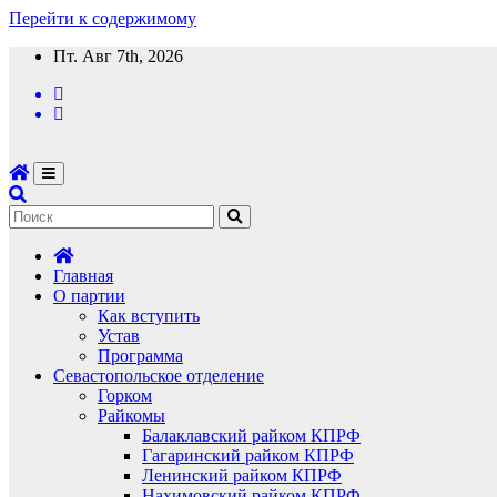
Перейти к содержимому
Пт. Авг 7th, 2026
Главная
О партии
Как вступить
Устав
Программа
Севастопольское отделение
Горком
Райкомы
Балаклавский райком КПРФ
Гагаринский райком КПРФ
Ленинский райком КПРФ
Нахимовский райком КПРФ