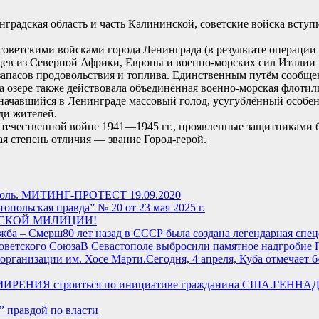
градская область и часть Калининской, советские войска вступ
 советскими войсками города Ленинграда (в результате операци
ьцев из Северной Африки, Европы и военно-морских сил Италии
 запасов продовольствия и топлива. Единственным путём сообще
а озере также действовала объединённая военно-морская флоти
е начавшийся в Ленинграде массовый голод, усугублённый особе
ди жителей.
Отечественной войне 1941—1945 гг., проявленные защитниками 
я степень отличия — звание Город-герой.
поль. МИТИНГ-ПРОТЕСТ 19.09.2020
топольская правда” № 20 от 23 мая 2025 г.
ТСКОЙ МИЛИЦИИ!
80 лет назад в СССР была создана легендарная спе
В Севастополе выбросили памятное надгробие 
Сегодня, 4 апреля, Куба отмечает 
ГЕННАДИ
” правдой по власти