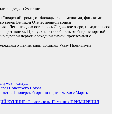
или в пределы Эстонии.
и «Январский гром») от блокады его немецкими, финскими и
 во время Великой Отечественной войны.
ния с Ленинградом оставалось Ладожское озеро, находившееся
лия противника. Пропускная способность этой транспортной
нно суровой первой блокадной зимой, проблемами с
блокадного Ленинграда, согласно Указу Президиума
цслужба – Смерш
Героя Советского Союза
64-летие Пионерской организации им. Хосе Марти.
Й КУШНИР: Севастополь. Памятник ПРИМИРЕНИЯ