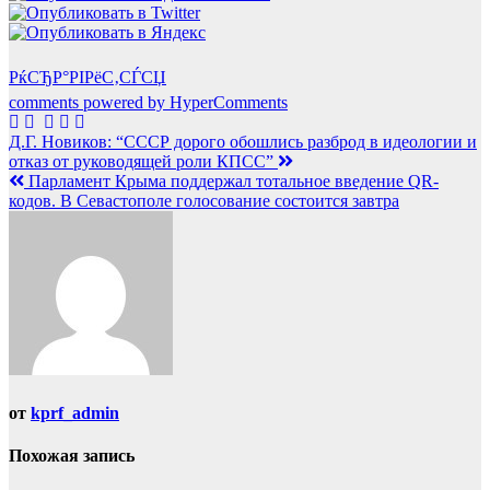
РќСЂР°РІРёС‚СЃСЏ
comments powered by HyperComments
Навигация
Д.Г. Новиков: “СССР дорого обошлись разброд в идеологии и
отказ от руководящей роли КПСС”
по
Парламент Крыма поддержал тотальное введение QR-
записям
кодов. В Севастополе голосование состоится завтра
от
kprf_admin
Похожая запись