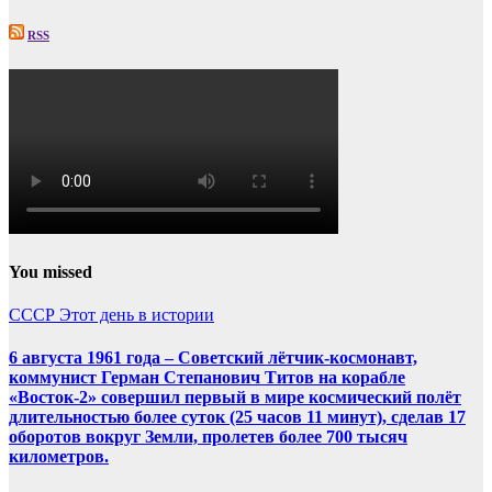
RSS
You missed
СССР
Этот день в истории
6 августа 1961 года – Советский лётчик-космонавт,
коммунист Герман Степанович Титов на корабле
«Восток-2» совершил первый в мире космический полёт
длительностью более суток (25 часов 11 минут), сделав 17
оборотов вокруг Земли, пролетев более 700 тысяч
километров.