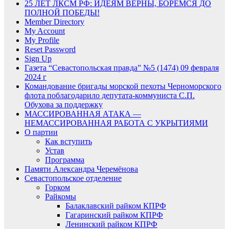
25 ЛЕТ ЛКСМ РФ: ИДЕЯМ ВЕРНЫ, БОРЕМСЯ ДО
ПОЛНОЙ ПОБЕДЫ!
Member Directory
My Account
My Profile
Reset Password
Sign Up
Газета “Севастопольская правда” №5 (1474) 09 февраля
2024 г
Командование бригады морской пехоты Черноморского
флота поблагодарило депутата-коммуниста С.П.
Обухова за поддержку
МАССИРОВАННАЯ АТАКА —
НЕМАССИРОВАННАЯ РАБОТА С УКРЫТИЯМИ
О партии
Как вступить
Устав
Программа
Памяти Александра Черемёнова
Севастопольское отделение
Горком
Райкомы
Балаклавский райком КПРФ
Гагаринский райком КПРФ
Ленинский райком КПРФ