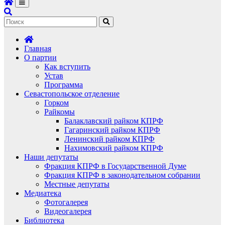
Главная
О партии
Как вступить
Устав
Программа
Севастопольское отделение
Горком
Райкомы
Балаклавский райком КПРФ
Гагаринский райком КПРФ
Ленинский райком КПРФ
Нахимовский райком КПРФ
Наши депутаты
Фракция КПРФ в Государственной Думе
Фракция КПРФ в законодательном собрании
Местные депутаты
Медиатека
Фотогалерея
Видеогалерея
Библиотека