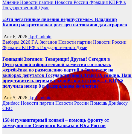
Мнение
Новости партии
Новости России
Фракция КПРФ в
Государственной Думе
«Эти негативные явления недопустимы»: Владимир
Кашин раскритиковал рост цен на топливо для аграриев
Авг 6, 2026
kprf_admin
Выборы 2026
Г.А.Зюганов
Новости партии
Новости России
Фракция КПРФ в Государственной Думе
Геннадий Зюганов: Товарищи! Друзья! Сегодня в
Центральной избирательной комиссии состоялась
жеребьёвка по размещению партий в бюллетене на
выборах депутатов Государственной Думы IX созыва. Наш
представитель первым подошёл к лототрону – и КПРФ
получила номер 8 в федеральном бюллетене.
Авг 5, 2026
kprf_admin
Донбасс
Новости партии
Новости России
Помощь Донбассу
СВО
158-й гуманитарный конвой – помощь фронту от
коммунистов Северного Кавказа и Юга России