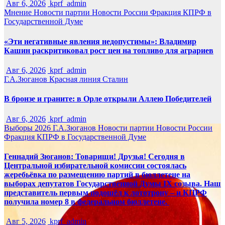
Авг 6, 2026
kprf_admin
Мнение
Новости партии
Новости России
Фракция КПРФ в
Государственной Думе
«Эти негативные явления недопустимы»: Владимир
Кашин раскритиковал рост цен на топливо для аграриев
Авг 6, 2026
kprf_admin
Г.А.Зюганов
Красная линия
Сталин
В бронзе и граните: в Орле открыли Аллею Победителей
Авг 6, 2026
kprf_admin
Выборы 2026
Г.А.Зюганов
Новости партии
Новости России
Фракция КПРФ в Государственной Думе
Геннадий Зюганов: Товарищи! Друзья! Сегодня в
Центральной избирательной комиссии состоялась
жеребьёвка по размещению партий в бюллетене на
выборах депутатов Государственной Думы IX созыва. Наш
представитель первым подошёл к лототрону – и КПРФ
получила номер 8 в федеральном бюллетене.
Авг 5, 2026
kprf_admin