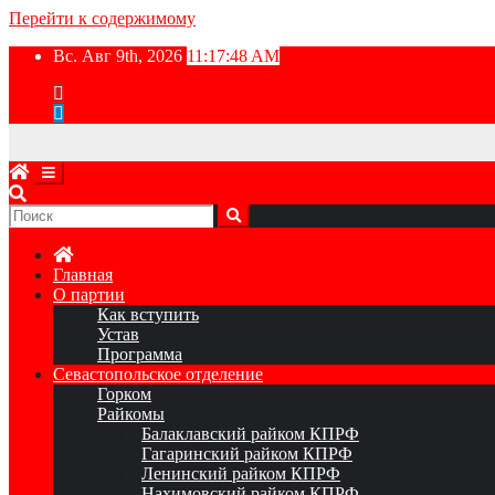
Перейти к содержимому
Вс. Авг 9th, 2026
11:17:49 AM
Главная
О партии
Как вступить
Устав
Программа
Севастопольское отделение
Горком
Райкомы
Балаклавский райком КПРФ
Гагаринский райком КПРФ
Ленинский райком КПРФ
Нахимовский райком КПРФ