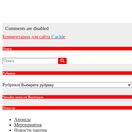
КПРФ приняла делегацию Государственного управления по 
Июл 30, 2026
kprf_admin
Comments are disabled
Комментарии для сайта
Cackl
e
Поиск
Рубрики
Рубрики
Читайте новости Вконтакте
Новости
Анонсы
Мероприятия
Новости партии