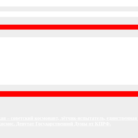
кая – советский космонавт, лётчик-испытатель, единственная
осмос. Депутат Государственной Думы от КПРФ.