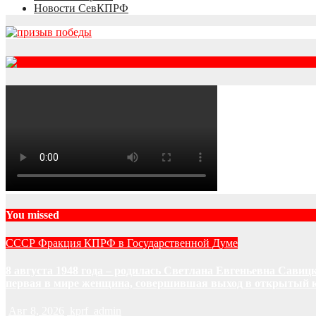
Новости СевКПРФ
RSS
You missed
СССР
Фракция КПРФ в Государственной Думе
8 августа 1948 года – родилась Светлана Евгеньевна Савиц
первая в мире женщина, совершившая выход в открытый к
Авг 8, 2026
kprf_admin