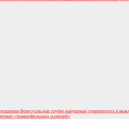
ношении Венесуэлы как грубое нарушение суверенитета и меж
элитных «трампофильских иллюзий»