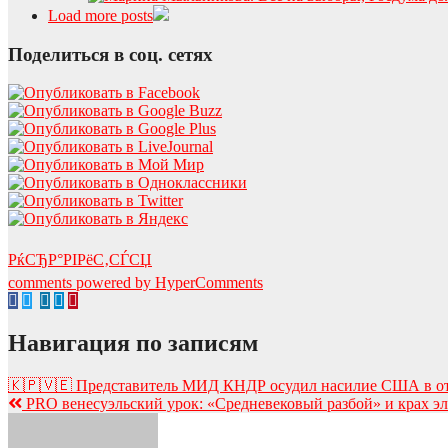
Load more posts
Поделиться в соц. сетях
РќСЂР°РІРёС‚СЃСЏ
comments powered by HyperComments
Навигация по записям
🇰🇵🇻🇪 Представитель МИД КНДР осудил насилие США в от
PRO венесуэльский урок: «Средневековый разбой» и крах 