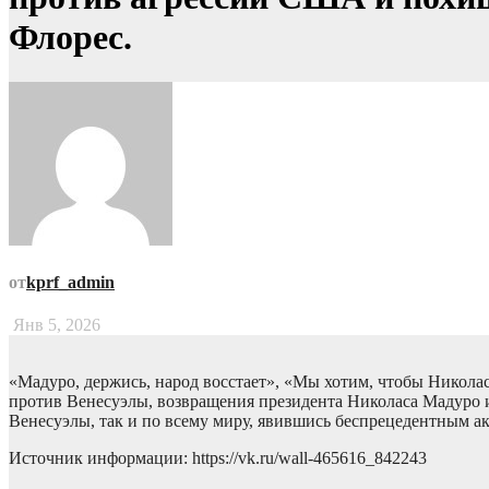
Флорес.
от
kprf_admin
Янв 5, 2026
«Мадуро, держись, народ восстает», «Мы хотим, чтобы Нико
против Венесуэлы, возвращения президента Николаса Мадуро 
Венесуэлы, так и по всему миру, явившись беспрецедентным а
Источник информации: https://vk.ru/wall-465616_842243