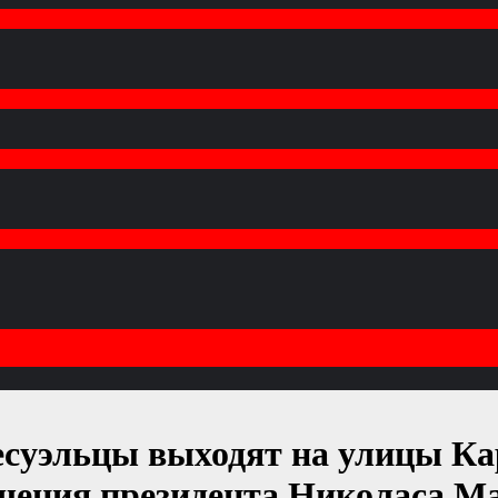
несуэльцы выходят на улицы К
щения президента Николаса Ма