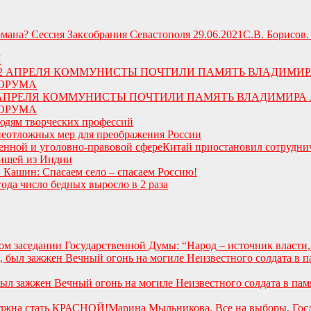
С.В. Борисов
И
Ю. 22 АПРЕЛЯ КОММУНИСТЫ ПОЧТИЛИ ПАМЯТЬ ВЛАДИМИР
ОРУМА
юдям творческих профессий
неотложных мер для преображения России
Китай приостановил сотрудни
ищей из Индии
 Кашин: Спасаем село – спасаем Россию!
года число бедных выросло в 2 раза
м заседании Государственной Думы: “Народ – источник власти,
 был зажжен Вечный огонь на могиле Неизвестного солдата в па
Марина Мыльникова. Все на выборы, Го