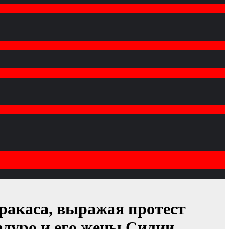
аракаса, выражая протест
дуро и его жены Силии