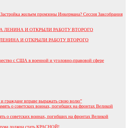
. Застройка жильем промзоны Инкермана? Сессия Заксобрания
А ЛЕНИНА И ОТКРЫЛИ РАБОТУ ВТОРОГО
чество с США в военной и уголовно-правовой сфере
 и граждане вправе выражать свою волю”
мять о советских воинах, погибших на фронтах Великой
сдума должна стать КРАСНОЙ!