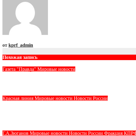
от
kprf_admin
Похожая запись
Газета "Правда"
Мировые новости
Залог новых побед — в верности социалистическому выбор
Авг 5, 2026
kprf_admin
Красная линия
Мировые новости
Новости России
Темы дня (30.07.2026) ЦЕНА ОШИБОК ЧРЕЗВЫЧАЙ
МИРОВЫХ ГЛАВНЫМ УСЛОВИЕМ СОХРАНЕНИЯ СУВЕ
Июл 31, 2026
kprf_admin
Г.А.Зюганов
Мировые новости
Новости России
Фракция КПРФ