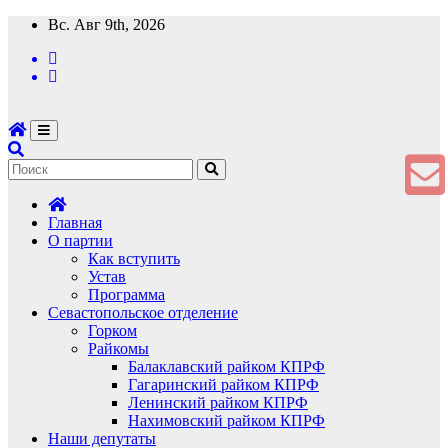
Перейти
Вс. Авг 9th, 2026
к
содержимому
Главная
О партии
Как вступить
Устав
Программа
Севастопольское отделение
Горком
Райкомы
Балаклавский райком КПРФ
Гагаринский райком КПРФ
Ленинский райком КПРФ
Нахимовский райком КПРФ
Наши депутаты