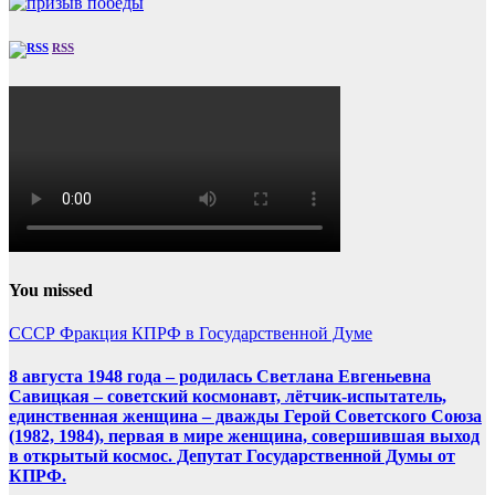
RSS
You missed
СССР
Фракция КПРФ в Государственной Думе
8 августа 1948 года – родилась Светлана Евгеньевна
Савицкая – советский космонавт, лётчик-испытатель,
единственная женщина – дважды Герой Советского Союза
(1982, 1984), первая в мире женщина, совершившая выход
в открытый космос. Депутат Государственной Думы от
КПРФ.