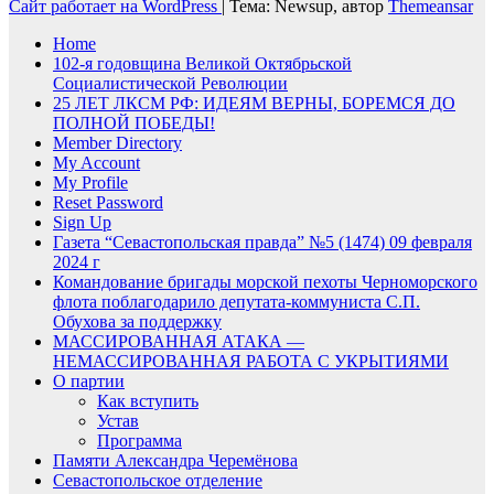
Сайт работает на WordPress
|
Тема: Newsup, автор
Themeansar
Home
102-я годовщина Великой Октябрьской
Социалистической Революции
25 ЛЕТ ЛКСМ РФ: ИДЕЯМ ВЕРНЫ, БОРЕМСЯ ДО
ПОЛНОЙ ПОБЕДЫ!
Member Directory
My Account
My Profile
Reset Password
Sign Up
Газета “Севастопольская правда” №5 (1474) 09 февраля
2024 г
Командование бригады морской пехоты Черноморского
флота поблагодарило депутата-коммуниста С.П.
Обухова за поддержку
МАССИРОВАННАЯ АТАКА —
НЕМАССИРОВАННАЯ РАБОТА С УКРЫТИЯМИ
О партии
Как вступить
Устав
Программа
Памяти Александра Черемёнова
Севастопольское отделение