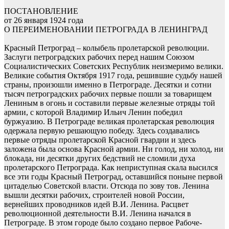
ПОСТАНОВЛЕНИЕ
от 26 января 1924 года
О ПЕРЕИМЕНОВАНИИ ПЕТРОГРАДА В ЛЕНИНГРАД
Красный Петроград – колыбель пролетарской революции.
Заслуги петроградских рабочих перед нашим Союзом
Социалистических Советских Республик неизмеримо велики.
Великие события Октября 1917 года, решившие судьбу нашей
страны, произошли именно в Петрограде. Десятки и сотни
тысяч петроградских рабочих первые пошли за товарищем
Лениным в огонь и составили первые железные отряды той
армии, с которой Владимир Ильич Ленин победил
буржуазию. В Петрограде великая пролетарская революция
одержала первую решающую победу. Здесь создавались
первые отряды пролетарской Красной гвардии и здесь
заложена была основа Красной армии. Ни голод, ни холод, ни
блокада, ни десятки других бедствий не сломили духа
пролетарского Петрограда. Как неприступная скала высился
все эти годы Красный Петроград, оставшийся поныне первой
цитаделью Советской власти. Отсюда по зову тов. Ленина
вышли десятки рабочих, строителей новой России,
вернейших проводников идей В.И. Ленина. Расцвет
революционной деятельности В.И. Ленина начался в
Петрограде. В этом городе было создано первое Рабоче-