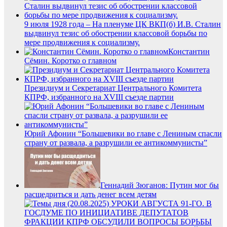
9 июля 1928 года – На пленуме ЦК ВКП(б) И.В. Сталин
выдвинул тезис об обострении классовой борьбы по
мере продвижения к социализму.
Константин
Сёмин. Коротко о главном
Президиум и Секретариат Центрального Комитета
КПРФ, избранного на XVIII съезде партии
Юрий Афонин “Большевики во главе с Лениным спасли
страну от развала, а разрушили ее антикоммунисты”
Геннадий Зюганов: Путин мог бы
расщедриться и дать денег всем детям