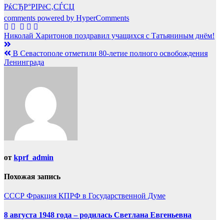
РќСЂР°РІРёС‚СЃСЏ
comments powered by HyperComments
Навигация
Николай Харитонов поздравил учащихся с Татьяниным днём!
по
В Севастополе отметили 80-летие полного освобождения
записям
Ленинграда
от
kprf_admin
Похожая запись
СССР
Фракция КПРФ в Государственной Думе
8 августа 1948 года – родилась Светлана Евгеньевна