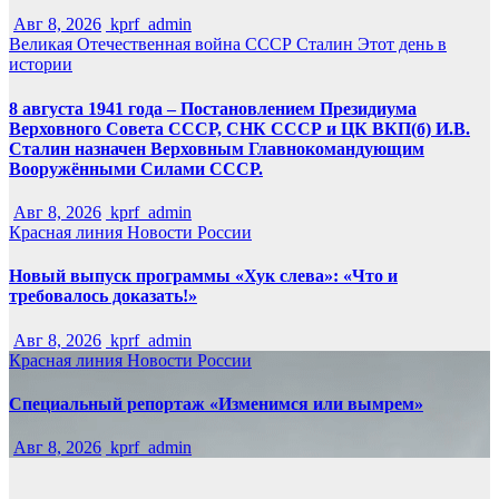
Авг 8, 2026
kprf_admin
Великая Отечественная война
СССР
Сталин
Этот день в
истории
8 августа 1941 года – Постановлением Президиума
Верховного Совета СССР, СНК СССР и ЦК ВКП(б) И.В.
Сталин назначен Верховным Главнокомандующим
Вооружёнными Силами СССР.
Авг 8, 2026
kprf_admin
Красная линия
Новости России
Новый выпуск программы «Хук слева»: «Что и
требовалось доказать!»
Авг 8, 2026
kprf_admin
Красная линия
Новости России
Специальный репортаж «Изменимся или вымрем»
Авг 8, 2026
kprf_admin