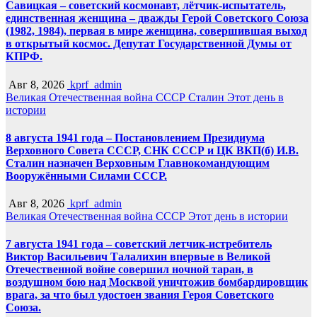
Савицкая – советский космонавт, лётчик-испытатель,
единственная женщина – дважды Герой Советского Союза
(1982, 1984), первая в мире женщина, совершившая выход
в открытый космос. Депутат Государственной Думы от
КПРФ.
Авг 8, 2026
kprf_admin
Великая Отечественная война
СССР
Сталин
Этот день в
истории
8 августа 1941 года – Постановлением Президиума
Верховного Совета СССР, СНК СССР и ЦК ВКП(б) И.В.
Сталин назначен Верховным Главнокомандующим
Вооружёнными Силами СССР.
Авг 8, 2026
kprf_admin
Великая Отечественная война
СССР
Этот день в истории
7 августа 1941 года – советский летчик-истребитель
Виктор Васильевич Талалихин впервые в Великой
Отечественной войне совершил ночной таран, в
воздушном бою над Москвой уничтожив бомбардировщик
врага, за что был удостоен звания Героя Советского
Союза.