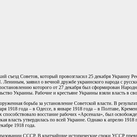
ский съезд Советов, который провозгласил 25 декабря Украину 
И. Лениным, заявил о вечной дружбе украинского народа с русс
остановлению которого от 27 декабря был сформирован Народный
ьство Украины. Рабочие и крестьяне Украины взяли власть в сво
оруженная борьба за установление Советской власти. В результа
ря 1918 года – в Одессе, в январе 1918 года – в Полтаве, Креме
 способствовало восстание рабочих «Арсенала», был освобожден
ская власть утвердилась по всей Украине. Однако к апрелю 191
кабре 1918 года.
образовании СССР. В кратчайшие исторические сроки УССР прев