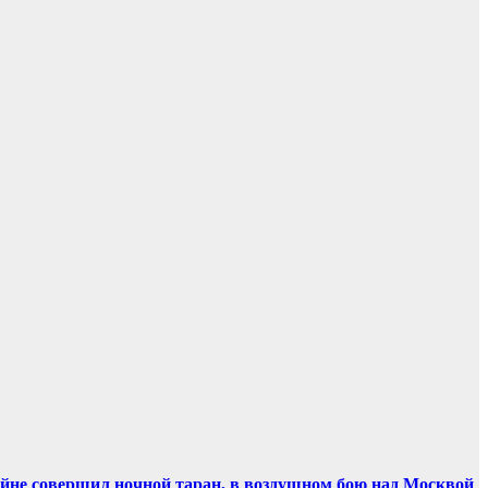
ойне совершил ночной таран, в воздушном бою над Москвой