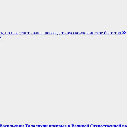
 но и залечить раны, воссоздать русско-украинское братство
Р
ор Васильевич Талалихин впервые в Великой Отечественной в