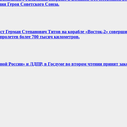
ния Героя Советского Союза.
нист Герман Степанович Титов на корабле «Восток-2» соверш
, пролетев более 700 тысяч километров.
диной России» и ЛДПР, в Госдуме во втором чтении принят зак