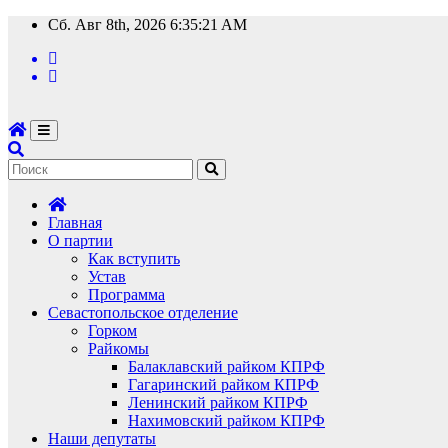
Перейти
Сб. Авг 8th, 2026
6:35:22 AM
к
содержимому
Главная
О партии
Как вступить
Устав
Программа
Севастопольское отделение
Горком
Райкомы
Балаклавский райком КПРФ
Гагаринский райком КПРФ
Ленинский райком КПРФ
Нахимовский райком КПРФ
Наши депутаты