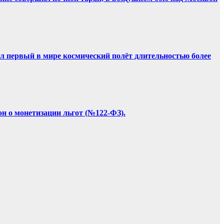
ил первый в мире космический полёт длительностью более
он о монетизации льгот (№122-ФЗ).