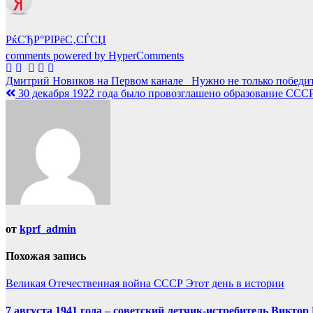
РќСЂР°РІРёС‚СЃСЏ
comments powered by HyperComments
Навигация
Дмитрий Новиков на Первом канале_ Нужно не только победить,
30 декабря 1922 года было провозглашено образование ССС
по
записям
от
kprf_admin
Похожая запись
Великая Отечественная война
СССР
Этот день в истории
7 августа 1941 года – советский летчик-истребитель Викт