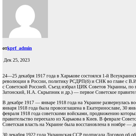
от
kprf_admin
Дек 25, 2023
24—25 декабря 1917 года в Харькове состоялся 1-й Всеукраин
революции в России, политику РСДРП(б) и СНК во главе с В.
с Советской Россией. Съезд избрал ЦИК Советов Украины, по п
Затонский, Н.А. Скрыпник и др.) — первое Советское правител
В декабре 1917 — январе 1918 года на Украине развернулась во
января 1918 года была провозглашена в Екатеринославе, 30 янва
февраля 1918 года советскими войсками, продвижению которых
правительство переехало из Харькова в Киев. В феврале Совет
Советская власть на Украине была восстановлена в ноябре — де
30 декабря 1922 года Украинская ССР подписала Договор об 