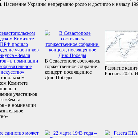
 Население Украины непрерывно росло и достигло к началу 1992
В Севастополе состоялось
торжественное собрание-
Развитие капит
концерт, посвященное
России. 2025. И
стопольском
Дню Победы
ком Комитете
прошло
дение участников
са «Земля
ов» в номинации
азительное
тво»