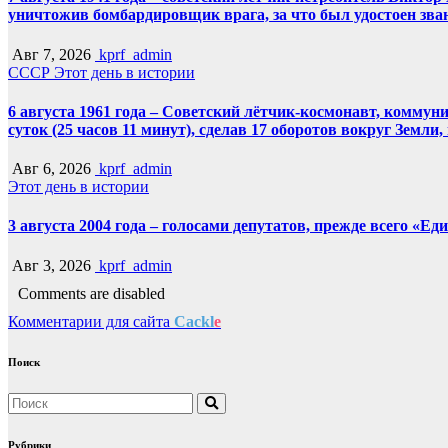
уничтожив бомбардировщик врага, за что был удостоен зва
Авг 7, 2026
kprf_admin
СССР
Этот день в истории
6 августа 1961 года – Советский лётчик-космонавт, комму
суток (25 часов 11 минут), сделав 17 оборотов вокруг Земли
Авг 6, 2026
kprf_admin
Этот день в истории
3 августа 2004 года – голосами депутатов, прежде всего «Е
Авг 3, 2026
kprf_admin
Comments are disabled
Комментарии для сайта
Cackl
e
Поиск
Рубрики