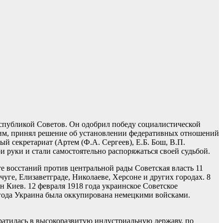
Республикой Советов. Он одобрил победу социалистической
ким, принял решение об установлении федеративных отношений
 секретариат (Артем (Ф.А. Сергеев), Е.Б. Бош, В.П.
и руки и стали самостоятельно распоряжаться своей судьбой.
те восстаний против центральной рады Советская власть 11
нчуге, Елизаветграде, Николаеве, Херсоне и других городах. 8
 Киев. 12 февраля 1918 года украинское Советское
8 года Украина была оккупирована немецкими войсками.
ратилась в высокоразвитую индустриальную державу, по