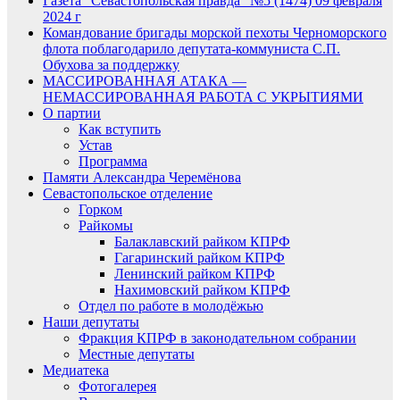
Газета “Севастопольская правда” №5 (1474) 09 февраля
2024 г
Командование бригады морской пехоты Черноморского
флота поблагодарило депутата-коммуниста С.П.
Обухова за поддержку
МАССИРОВАННАЯ АТАКА —
НЕМАССИРОВАННАЯ РАБОТА С УКРЫТИЯМИ
О партии
Как вступить
Устав
Программа
Памяти Александра Черемёнова
Севастопольское отделение
Горком
Райкомы
Балаклавский райком КПРФ
Гагаринский райком КПРФ
Ленинский райком КПРФ
Нахимовский райком КПРФ
Отдел по работе в молодёжью
Наши депутаты
Фракция КПРФ в законодательном собрании
Местные депутаты
Медиатека
Фотогалерея