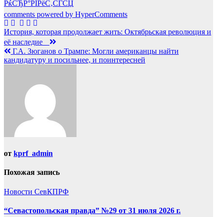
РќСЂР°РІРёС‚СЃСЏ
comments powered by HyperComments
Навигация
История, которая продолжает жить: Октябрьская революция и
её наследие
по
Г.А. Зюганов о Трампе: Могли американцы найти
записям
кандидатуру и посильнее, и поинтересней
от
kprf_admin
Похожая запись
Новости СевКПРФ
“Севастопольская правда” №29 от 31 июля 2026 г.