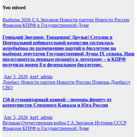
You missed
Выборы 2026
Г.А.Зюганов
Новости партии
Новости России
Фракция КПРФ в Государственной Думе
Геннадий Зюганов: Товарищи! Друзья! Сегодня в
Центральной избирательной комиссии состоялась
жеребьёвка по размещению партий в бюллетене на
выборах депутатов Государственной Думы IX созыва. Наш
представитель первым подошёл к лототрону – и КПРФ
получила номер 8 в федеральном бюллетене.
Авг 5, 2026
kprf_admin
Донбасс
Новости партии
Новости России
Помощь Донбассу
СВО
158-й гуманитарный конвой – помощь фронту от
коммунистов Северного Кавказа и Юга России
Авг 5, 2026
kprf_admin
Великая Отечественная война
Г.А.Зюганов
История СССР
Фракция КПРФ в Государственной Думе