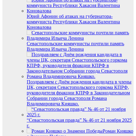
Юрий Афонин об атаках на губернатора-
коммуниста Республики Хакасия Валентина
Коновалова
Севастопольские коммунисты почтили память
Владимира Ильича Ленина
Поздравляем с Днём рождения кандидата в члены
ЦК, секретаря Севастопольского горкома КПРФ,
руководителя фракции КПРФ в Законодательном
Собрании города Севастополя Романа
Владимировича Кияшко.
“Севастопольская правда” № 46 от 21 ноября 2025
г.
Роман Кияшко