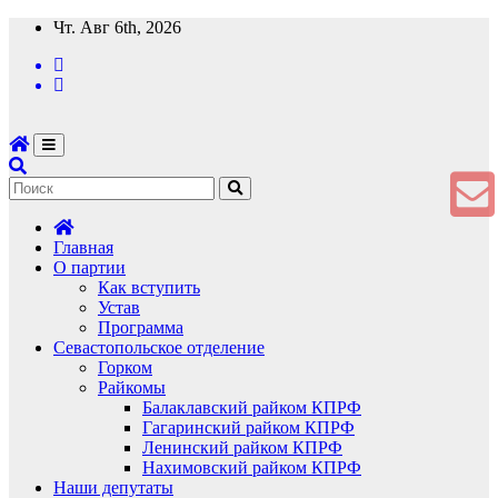
Перейти
Чт. Авг 6th, 2026
к
содержимому
Главная
О партии
Как вступить
Устав
Программа
Севастопольское отделение
Горком
Райкомы
Балаклавский райком КПРФ
Гагаринский райком КПРФ
Ленинский райком КПРФ
Нахимовский райком КПРФ
Наши депутаты