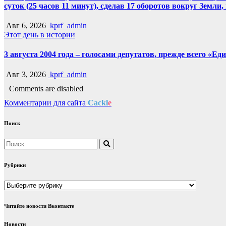
суток (25 часов 11 минут), сделав 17 оборотов вокруг Земли
Авг 6, 2026
kprf_admin
Этот день в истории
3 августа 2004 года – голосами депутатов, прежде всего «Е
Авг 3, 2026
kprf_admin
Comments are disabled
Комментарии для сайта
Cackl
e
Поиск
Рубрики
Рубрики
Читайте новости Вконтакте
Новости