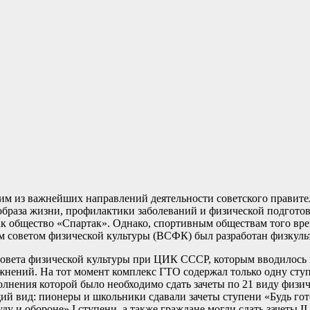
 из важнейших направлений деятельности советского правитель
 образа жизни, профилактики заболеваний и физической подгото
ак общество «Спартак». Однако, спортивным обществам того вре
оветом физической культуры (ВСФК) был разработан физкульт
совета физической культуры при ЦИК СССР, которым вводилось в
ний. На тот момент комплекс ГТО содержал только одну ступень
олнения которой было необходимо сдать зачеты по 21 виду физи
щий вид: пионеры и школьники сдавали зачеты ступени «Будь гот
ду и обороне» I ступени, а также граждане могли сдать зачеты I