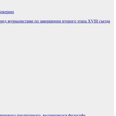
 Бокерию
ред журналистами по завершении второго этапа XVIII съезда
я мирового пролетариата, выдающегося философа,