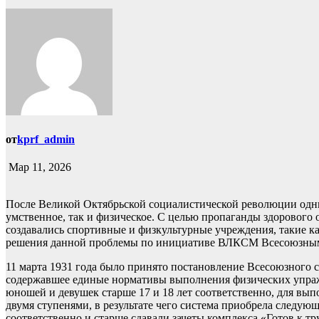
от
kprf_admin
Мар 11, 2026
После Великой Октябрьской социалистической революции одним
умственное, так и физическое. С целью пропаганды здорового
создавались спортивные и физкультурные учреждения, такие к
решения данной проблемы по инициативе ВЛКСМ Всесоюзным с
11 марта 1931 года было принято постановление Всесоюзного 
содержавшее единые нормативы выполнения физических упражне
юношей и девушек старше 17 и 18 лет соответственно, для вып
двумя ступенями, в результате чего система приобрела следую
соответственно и старше сдавали зачеты комплекса «Готов к тру