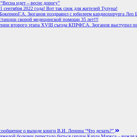
“Весна идет – весне дорогу”
1 сентября 2022 года! Вот так срок для жителей Тулуна!
Г.А. Зюганов поздравил с юбилеем кардиохирурга Лео
танции скорой медицинской помощи 35 лет!!!
Г.А. Зюганов выступил пе
о сообщение о выходе книги В.И. Ленина “Что делать?”
е тяжелой болезни перестало биться сердце Карла Маркса – вожд