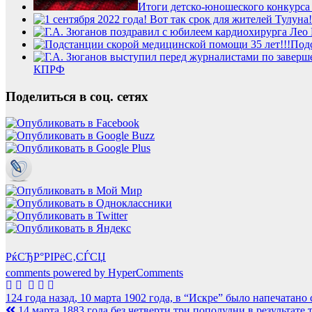
Итоги детско-юношеского конкурса 
Подс
КПРФ
Поделиться в соц. сетях
РќСЂР°РІРёС‚СЃСЏ
comments powered by HyperComments
Навигация
124 года назад, 10 марта 1902 года, в “Искре” было напечатан
14 марта 1883 года без четверти три пополудни в результат