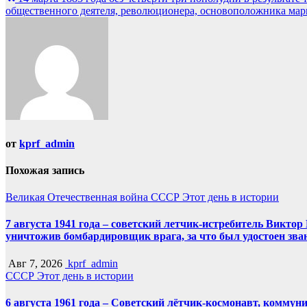
по
общественного деятеля, революционера, основоположника мар
записям
от
kprf_admin
Похожая запись
Великая Отечественная война
СССР
Этот день в истории
7 августа 1941 года – советский летчик-истребитель Викт
уничтожив бомбардировщик врага, за что был удостоен зва
Авг 7, 2026
kprf_admin
СССР
Этот день в истории
6 августа 1961 года – Советский лётчик-космонавт, комму