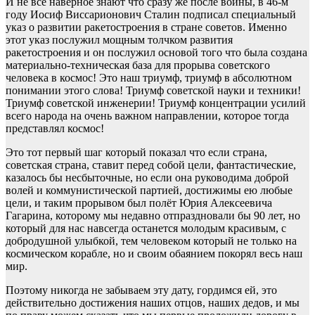
И не все наверное знают что сразу же после войны, в 46-м
году Иосиф Виссарионович Сталин подписал специальный
указ о развитии ракетостроения в стране советов. Именно
этот указ послужил мощным толчком развития
ракетостроения и он послужил основой того что была создана
материально-техническая база для прорыва советского
человека в космос! Это наш триумф, триумф в абсолютном
понимании этого слова! Триумф советской науки и техники!
Триумф советской инженерии! Триумф концентрации усилий
всего народа на очень важном направлении, которое тогда
представлял космос!
Это тот первый шаг который показал что если страна,
советская страна, ставит перед собой цели, фантастические,
казалось бы несбыточные, но если она руководима доброй
волей и коммунистической партией, достижимы ею любые
цели, и таким прорывом был полёт Юрия Алексеевича
Гагарина, которому мы недавно отпраздновали бы 90 лет, но
который для нас навсегда останется молодым красивым, с
добродушной улыбкой, тем человеком который не только на
космическом корабле, но и своим обаянием покорял весь наш
мир.
Поэтому никогда не забываем эту дату, гордимся ей, это
действительно достижения наших отцов, наших дедов, и мы