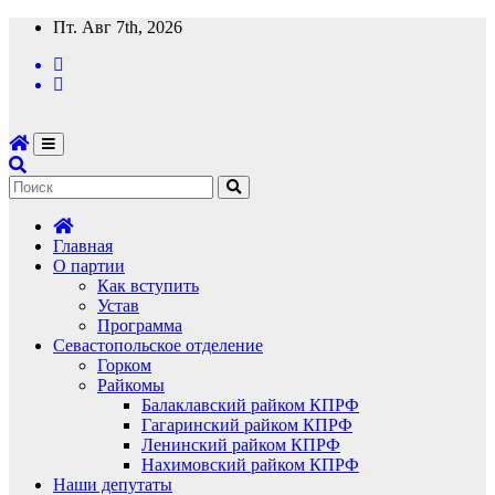
Перейти
Пт. Авг 7th, 2026
к
содержимому
Главная
О партии
Как вступить
Устав
Программа
Севастопольское отделение
Горком
Райкомы
Балаклавский райком КПРФ
Гагаринский райком КПРФ
Ленинский райком КПРФ
Нахимовский райком КПРФ
Наши депутаты