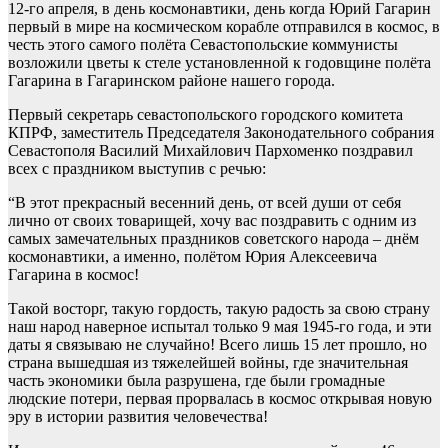
12-го апреля, в день космонавтики, день когда Юрий Гагарин
первый в мире на космическом корабле отправился в космос, в
честь этого самого полёта Севастопольские коммунисты
возложили цветы к стеле установленной к годовщине полёта
Гагарина в Гагаринском районе нашего города.
Первый секретарь севастопольского городского комитета
КПРФ, заместитель Председателя Законодательного собрания
Севастополя Василий Михайлович Пархоменко поздравил
всех с праздником выступив с речью:
“В этот прекрасный весенний день, от всей души от себя
лично от своих товарищей, хочу вас поздравить с одним из
самых замечательных праздников советского народа – днём
космонавтики, а именно, полётом Юрия Алексеевича
Гагарина в космос!
Такой восторг, такую гордость, такую радость за свою страну
наш народ наверное испытал только 9 мая 1945-го года, и эти
даты я связываю не случайно! Всего лишь 15 лет прошло, но
страна вышедшая из тяжелейшей войны, где значительная
часть экономики была разрушена, где были громадные
людские потери, первая прорвалась в космос открывая новую
эру в истории развития человечества!