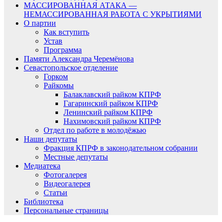
МАССИРОВАННАЯ АТАКА —
НЕМАССИРОВАННАЯ РАБОТА С УКРЫТИЯМИ
О партии
Как вступить
Устав
Программа
Памяти Александра Черемёнова
Севастопольское отделение
Горком
Райкомы
Балаклавский райком КПРФ
Гагаринский райком КПРФ
Ленинский райком КПРФ
Нахимовский райком КПРФ
Отдел по работе в молодёжью
Наши депутаты
Фракция КПРФ в законодательном собрании
Местные депутаты
Медиатека
Фотогалерея
Видеогалерея
Статьи
Библиотека
Персональные страницы