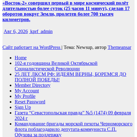
«Восток-2» совершил первый в мире космический полёт
длительностью более суток (25 часов 11 минут), сделав 17
оборотов вокруг Земли, пролетев более 700 тысяч
километров.
Авг 6, 2026
kprf_admin
Сайт работает на WordPress
|
Тема: Newsup, автор
Themeansar
Home
102-я годовщина Великой Октябрьской
Социалистической Революции
25 ЛЕТ ЛКСМ РФ: ИДЕЯМ ВЕРНЫ, БОРЕМСЯ ДО
ПОЛНОЙ ПОБЕДЫ!
Member Directory
My Account
My Profile
Reset Password
Sign Up
Газета “Севастопольская правда” №5 (1474) 09 февраля
2024 г
Командование бригады морской пехоты Черноморского
флота поблагодарило депутата-коммуниста С.П.
Обухова за поддержку