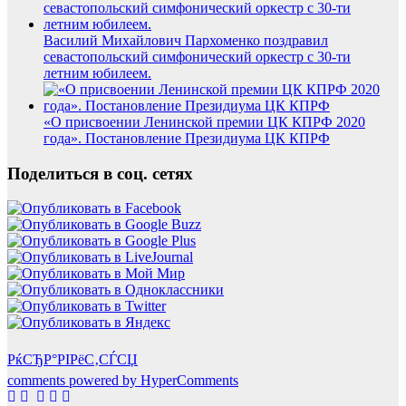
Василий Михайлович Пархоменко поздравил
севастопольский симфонический оркестр с 30-ти
летним юбилеем.
«О присвоении Ленинской премии ЦК КПРФ 2020
года». Постановление Президиума ЦК КПРФ
Поделиться в соц. сетях
РќСЂР°РІРёС‚СЃСЏ
comments powered by HyperComments