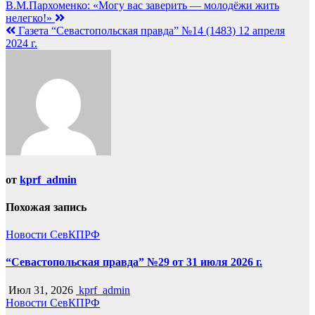
Навигация
В.М.Пархоменко: «Могу вас заверить — молодёжи жить
нелегко!»
по
Газета “Севастопольская правда” №14 (1483) 12 апреля
записям
2024 г.
от
kprf_admin
Похожая запись
Новости СевКПРФ
“Севастопольская правда” №29 от 31 июля 2026 г.
Июл 31, 2026
kprf_admin
Новости СевКПРФ