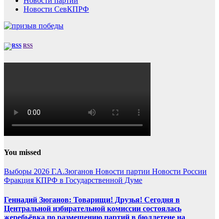
Новости партии
Новости СевКПРФ
RSS
You missed
Выборы 2026
Г.А.Зюганов
Новости партии
Новости России
Фракция КПРФ в Государственной Думе
Геннадий Зюганов: Товарищи! Друзья! Сегодня в
Центральной избирательной комиссии состоялась
жеребьёвка по размещению партий в бюллетене на