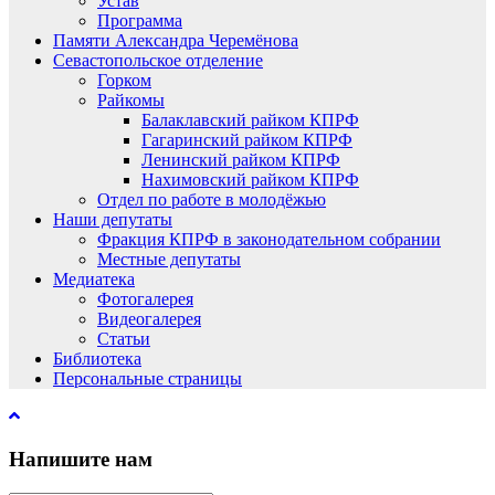
Устав
Программа
Памяти Александра Черемёнова
Севастопольское отделение
Горком
Райкомы
Балаклавский райком КПРФ
Гагаринский райком КПРФ
Ленинский райком КПРФ
Нахимовский райком КПРФ
Отдел по работе в молодёжью
Наши депутаты
Фракция КПРФ в законодательном собрании
Местные депутаты
Медиатека
Фотогалерея
Видеогалерея
Статьи
Библиотека
Персональные страницы
Напишите нам