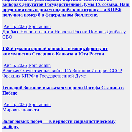
выборах депутатов Государственной Думы IX созыва. Наш
представитель первым подошёл к лототрону – и КПРФ
получила номер 8 в федеральном бюллетене.
Авг 5, 2026
kprf_admin
Донбасс
Новости партии
Новости России
Помощь Донбассу
СВО
158-й гуманитарный конвой – помощь фронту от
коммунистов Северного Кавказа и Юга России
Авг 5, 2026
kprf_admin
Великая Отечественная война
Г.А.Зюганов
История СССР
Фракция КПРФ в Государственной Думе
Геннадий Зюганов высказался о роли Иосифа Сталина в
Победе
Авг 5, 2026
kprf_admin
Мировые новости
Залог новых побед — в верности социалистическому
выбору