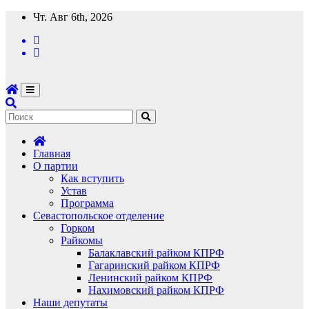
Перейти
Чт. Авг 6th, 2026
к
содержимому
Главная
О партии
Как вступить
Устав
Программа
Севастопольское отделение
Горком
Райкомы
Балаклавский райком КПРФ
Гагаринский райком КПРФ
Ленинский райком КПРФ
Нахимовский райком КПРФ
Наши депутаты