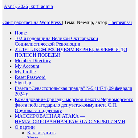
Авг 5, 2026
kprf_admin
Сайт работает на WordPress
|
Тема: Newsup, автор
Themeansar
Home
102-я годовщина Великой Октябрьской
Социалистической Революции
25 ЛЕТ ЛКСМ РФ: ИДЕЯМ ВЕРНЫ, БОРЕМСЯ ДО
ПОЛНОЙ ПОБЕДЫ!
Member Directory
My Account
My Profile
Reset Password
Sign Up
Газета “Севастопольская правда” №5 (1474) 09 февраля
2024 г
Командование бригады морской пехоты Черноморского
флота поблагодарило депутата-коммуниста С.П.
Обухова за поддержку
МАССИРОВАННАЯ АТАКА —
НЕМАССИРОВАННАЯ РАБОТА С УКРЫТИЯМИ
О партии
Как вступить