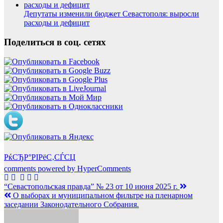
Депутаты изменили бюджет Севастополя: выросли
расходы и дефицит
Поделиться в соц. сетях
РќСЂР°РІРёС‚СЃСЏ
comments powered by HyperComments
Навигация
“Севастопольская правда” № 23 от 10 июня 2025 г.
О выборах и муниципальном фильтре на пленарном
по
заседании Законодательного Собрания.
записям