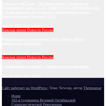
8 августа 1941 года – Постановлением Президиума
Верховного Совета СССР, СНК СССР и ЦК ВКП(б) И.В.
Сталин назначен Верховным Главнокомандующим
Вооружёнными Силами СССР.
Авг 8, 2026
kprf_admin
Красная линия
Новости России
Новый выпуск программы «Хук слева»: «Что и
требовалось доказать!»
Авг 8, 2026
kprf_admin
Красная линия
Новости России
Специальный репортаж «Изменимся или вымрем»
Авг 8, 2026
kprf_admin
Сайт работает на WordPress
|
Тема: Newsup, автор
Themeansar
Home
102-я годовщина Великой Октябрьской
Социалистической Революции