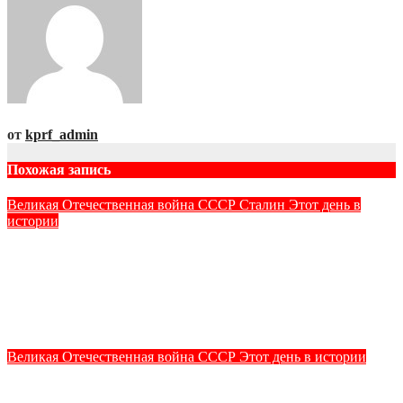
от
kprf_admin
Похожая запись
Великая Отечественная война
СССР
Сталин
Этот день в
истории
8 августа 1941 года – Постановлением Президиума
Верховного Совета СССР, СНК СССР и ЦК ВКП(б) И.В.
Сталин назначен Верховным Главнокомандующим
Вооружёнными Силами СССР.
Авг 8, 2026
kprf_admin
Великая Отечественная война
СССР
Этот день в истории
7 августа 1941 года – советский летчик-истребитель