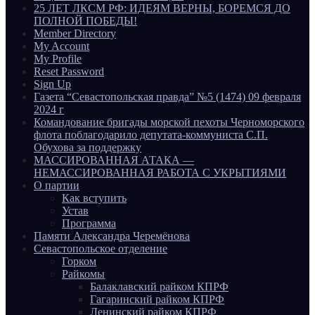
25 ЛЕТ ЛКСМ РФ: ИДЕЯМ ВЕРНЫ, БОРЕМСЯ ДО
ПОЛНОЙ ПОБЕДЫ!
Member Directory
My Account
My Profile
Reset Password
Sign Up
Газета “Севастопольская правда” №5 (1474) 09 февраля
2024 г
Командование бригады морской пехоты Черноморского
флота поблагодарило депутата-коммуниста С.П.
Обухова за поддержку
МАССИРОВАННАЯ АТАКА —
НЕМАССИРОВАННАЯ РАБОТА С УКРЫТИЯМИ
О партии
Как вступить
Устав
Программа
Памяти Александра Черемёнова
Севастопольское отделение
Горком
Райкомы
Балаклавский райком КПРФ
Гагаринский райком КПРФ
Ленинский райком КПРФ