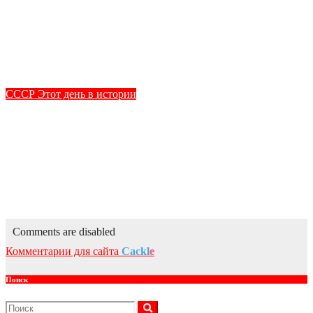
Виктор Васильевич Талалихин впервые в Великой
Отечественной войне совершил ночной таран, в
воздушном бою над Москвой уничтожив бомбардировщик
врага, за что был удостоен звания Героя Советского
Союза.
Авг 7, 2026
kprf_admin
СССР
Этот день в истории
6 августа 1961 года – Советский лётчик-космонавт,
коммунист Герман Степанович Титов на корабле
«Восток-2» совершил первый в мире космический полёт
длительностью более суток (25 часов 11 минут), сделав 17
оборотов вокруг Земли, пролетев более 700 тысяч
километров.
Авг 6, 2026
kprf_admin
Comments are disabled
Комментарии для сайта
Cackl
e
Поиск