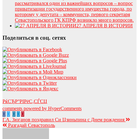
рассматривался один из важнейших вопросов – вопрос
приватизации государственного имущества города, по
которому у депутата – коммуниста, первого секретаря
Севастопольского ГК КПРФ возникло много вопросов.
27 АПРЕЛЯ В ИСТОРИИ
Поделиться в соц. сетях
РќСЂР°РІРёС‚СЃСЏ
comments powered by HyperComments
Навигация
Г.А. Зюганов поздравил Си Цзиньпина с Днем рождения
Разгадай Севастополь
по
записям