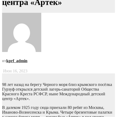
центра «Артек»
от
kprf_admin
Июн 16, 2023
98 лет назад на берегу Черного моря близ крымского посёлка
Гурзуф открылся детский лагерь-санаторий Общества
Красного Креста РСФСР, ныне Международный детский
центр «Артек».
В далеком 1925 году сюда приехали 80 ребят из Москвы,
Иваново-Вознесенска и Крыма. Четыре брезентовые палатки
у самого берега моря — таким был «Артек» в год своего