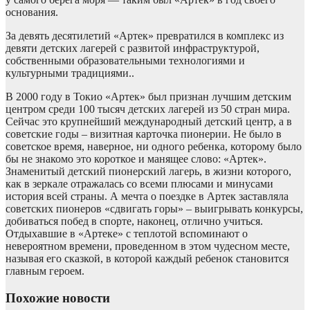
основания.
За девять десятилетий «Артек» превратился в комплекс из
девяти детских лагерей с развитой инфраструктурой,
собственными образовательными технологиями и
культурными традициями..
В 2000 году в Токио «Артек» был признан лучшим детским
центром среди 100 тысяч детских лагерей из 50 стран мира.
Сейчас это крупнейший международный детский центр, а в
советские годы – визитная карточка пионерии. Не было в
советское время, наверное, ни одного ребенка, которому было
бы не знакомо это короткое и манящее слово: «Артек».
Знаменитый детский пионерский лагерь, в жизни которого,
как в зеркале отражалась со всеми плюсами и минусами
история всей страны. А мечта о поездке в Артек заставляла
советских пионеров «сдвигать горы» – выигрывать конкурсы,
добиваться побед в спорте, наконец, отлично учиться.
Отдыхавшие в «Артеке» с теплотой вспоминают о
невероятном времени, проведенном в этом чудесном месте,
называя его сказкой, в которой каждый ребенок становится
главным героем.
Похожие новости