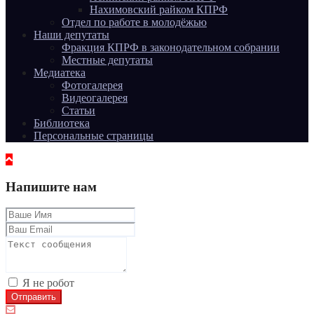
Нахимовский райком КПРФ
Отдел по работе в молодёжью
Наши депутаты
Фракция КПРФ в законодательном собрании
Местные депутаты
Медиатека
Фотогалерея
Видеогалерея
Статьи
Библиотека
Персональные страницы
Напишите нам
Я не робот
Отправить