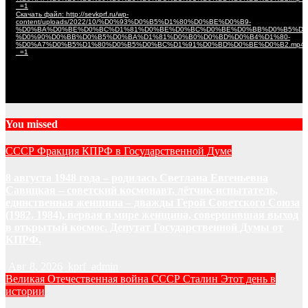
_=1
Скачать файл: http://sevkprf.ru/wp-
content/uploads/2022/10/%D0%93%D0%B5%D1%80%D0%BE%D0%B9-
%D0%BA%D0%BE%D0%BC%D1%81%D0%BE%D0%BC%D0%BE%D0%BB%D0%B5%D1
%D0%90%D0%BB%D0%B5%D0%BA%D1%81%D0%B0%D0%BD%D0%B4%D1%80-
%D0%A7%D0%B5%D1%80%D0%B5%D0%BC%D1%91%D0%BD%D0%BE%D0%B2.mp4
_=1
You missed
СССР
Фракция КПРФ в Государственной Думе
8 августа 1948 года – родилась Светлана Евгеньевна
Савицкая – советский космонавт, лётчик-испытатель,
единственная женщина – дважды Герой Советского Союза
(1982, 1984), первая в мире женщина, совершившая выход
в открытый космос. Депутат Государственной Думы от
КПРФ.
Авг 8, 2026
kprf_admin
Великая Отечественная война
СССР
Сталин
Этот день в
истории