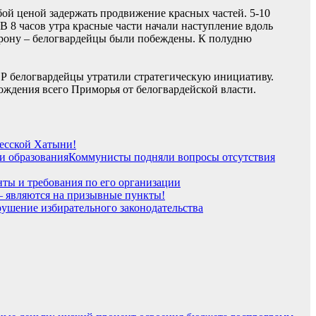
ой ценой задержать продвижение красных частей. 5-10
 8 часов утра красные части начали наступление вдоль
борону – белогвардейцы были побеждены. К полудню
Р белогвардейцы утратили стратегическую инициативу.
бождения всего Приморья от белогвардейской власти.
десской Хатыни!
Коммунисты подняли вопросы отсутствия
ты и требования по его организации
– являются на призывные пункты!
ушение избирательного законодательства