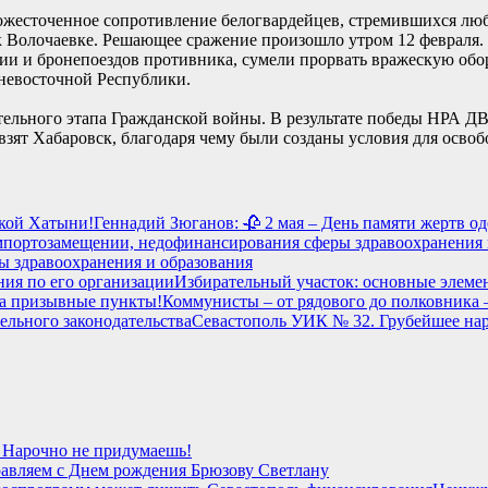
ожесточенное сопротивление белогвардейцев, стремившихся люб
 Волочаевке. Решающее сражение произошло утром 12 февраля. В
лерии и бронепоездов противника, сумели прорвать вражескую о
невосточной Республики.
ельного этапа Гражданской войны. В результате победы НРА ДВ
 взят Хабаровск, благодаря чему были созданы условия для осво
Геннадий Зюганов: 🥀 2 мая – День памяти жертв о
ы здравоохранения и образования
Избирательный участок: основные элемен
Коммунисты – от рядового до полковника 
Севастополь УИК № 32. Грубейшее нар
 Нарочно не придумаешь!
авляем с Днем рождения Брюзову Светлану