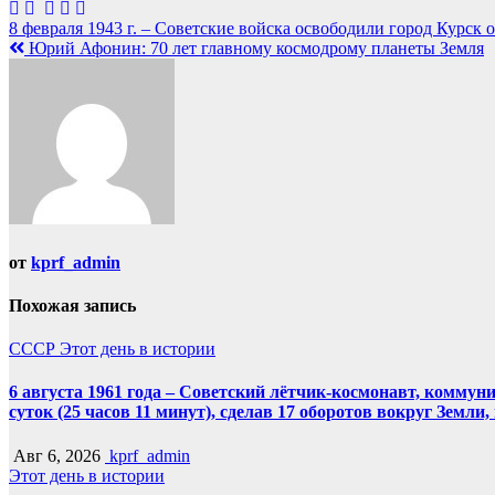
Навигация
8 февраля 1943 г. – Советские войска освободили город Курск 
Юрий Афонин: 70 лет главному космодрому планеты Земля
по
записям
от
kprf_admin
Похожая запись
СССР
Этот день в истории
6 августа 1961 года – Советский лётчик-космонавт, комму
суток (25 часов 11 минут), сделав 17 оборотов вокруг Земли
Авг 6, 2026
kprf_admin
Этот день в истории