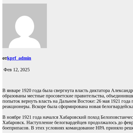
от
kprf_admin
Фев 12, 2025
В январе 1920 года была свергнута власть диктатора Александр
образованы местные просоветские правительства, объединивши
попыток вернуть власть на Дальнем Востоке: 26 мая 1921 года
реакционеры. Вскоре была сформирована новая белогвардейск
В ноябре 1921 года начался Хабаровский поход Белоповстанче
Хабаровск. Наступление белогвардейцев продолжалось до февр
боеприпасов. В этих условиях командование НРА приняло реше