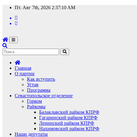
Перейти
Пт. Авг 7th, 2026
2:37:10 AM
к
содержимому
Главная
О партии
Как вступить
Устав
Программа
Севастопольское отделение
Горком
Райкомы
Балаклавский райком КПРФ
Гагаринский райком КПРФ
Ленинский райком КПРФ
Нахимовский райком КПРФ
Наши депутаты