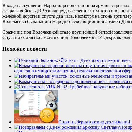
В ходе наступления Народно-революционная армия встретила 
февраля войска ДВР заняли ряд населенных пунктов и вышли к
железной дороги и спустя два часа, несмотря на огонь артил
Волочаевка была занята Народно-революционной армией Даль
Сражение под Волочаевкой стало крупнейшей битвой заключит
Спустя два дня после битвы под Волочаевкой, 14 февраля, был
Похожие новости
сдвигов в импортозамещении, недофинансирования сфер
Спорт губернаторских достижений.
Поздр