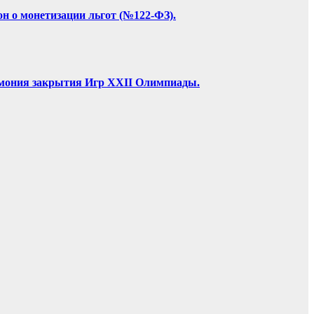
он о монетизации льгот (№122-ФЗ).
ремония закрытия Игр XXII Олимпиады.