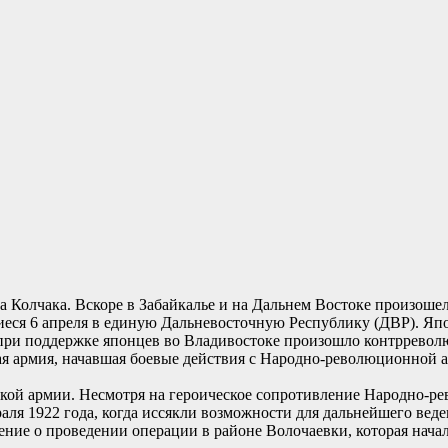
а Колчака. Вскоре в Забайкалье и на Дальнем Востоке произошел
еся 6 апреля в единую Дальневосточную Республику (ДВР). Япо
 при поддержке японцев во Владивостоке произошло контрреволюц
ая армия, начавшая боевые действия с Народно-революционной 
ской армии. Несмотря на героическое сопротивление Народно-р
аля 1922 года, когда иссякли возможности для дальнейшего вед
ние о проведении операции в районе Волочаевки, которая начал