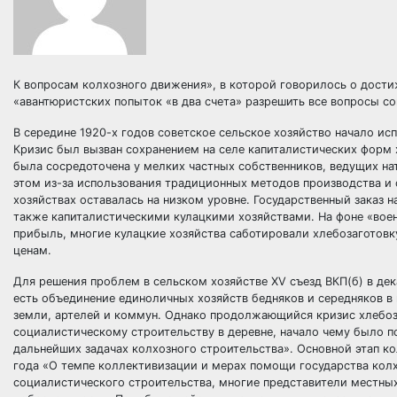
К вопросам колхозного движения», в которой говорилось о дости
«авантюристских попыток «в два счета» разрешить все вопросы с
В середине 1920-х годов советское сельское хозяйство начало ис
Кризис был вызван сохранением на селе капиталистических форм 
была сосредоточена у мелких частных собственников, ведущих на
этом из-за использования традиционных методов производства и 
хозяйствах оставалась на низком уровне. Государственный заказ н
также капиталистическими кулацкими хозяйствами. На фоне «воен
прибыль, многие кулацкие хозяйства саботировали хлебозаготовк
ценам.
Для решения проблем в сельском хозяйстве XV съезд ВКП(б) в дек
есть объединение единоличных хозяйств бедняков и середняков в
земли, артелей и коммун. Однако продолжающийся кризис хлебоз
социалистическому строительству в деревне, начало чему было п
дальнейших задачах колхозного строительства». Основной этап ко
года «О темпе коллективизации и мерах помощи государства кол
социалистического строительства, многие представители местных