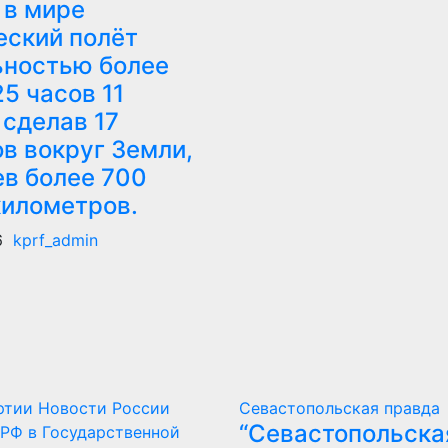
 в мире
еский полёт
ьностью более
25 часов 11
 сделав 17
в вокруг Земли,
ев более 700
километров.
6
kprf_admin
ртии
Новости России
Севастопольская правда
“Севастопольска
РФ в Государственной