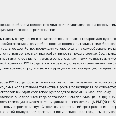
жениях в области колхозного движения и указывалось на недопусти
оциалистического строительства».
пытывать затруднения в производстве и поставке товаров для нужд г
хозяйствования и раздробленностью производительных сил: большая
туральное хозяйство, продукция которого шла на самообеспечение к
отсутствия сельхозтехники эффективность труда в мелких бедняцких
а поставку хлеба выполнялся, в основном, крупными хозяйствами – с
ной тревоги» 1927 года, а также руководствуясь стремлением макс
у, намереваясь продать зерно и другую сельхозпродукцию позднее 
абре 1927 года провозгласил курс на коллективизацию сельского хоз
 крупные коллективные хозяйства в форме товариществ по совместн
аготовок вынудил советское руководство перейти к масштабному
оложено в ноябре 1929 года постановлением пленума ЦК ВКП(б) «Об 
ллективизации начался после издания постановления ЦК ВКП(б) от 5
хозному строительству». Стремясь в кратчайший срок разрешить во
 властей принуждали крестьян к вступлению в колхозы, чем наруша