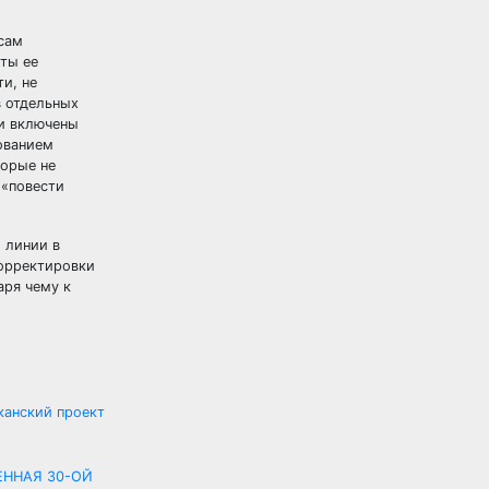
осам
уты ее
и, не
в отдельных
ли включены
ованием
торые не
 «повести
 линии в
корректировки
аря чему к
канский проект