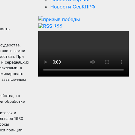
Новости СевКПРФ
RSS
мость
осударства.
 часть земли
рестьян. При
 и середняцких
овхозами, а
имизировать
по завышенным
яйства, то
ой обработке
итогах и
 января 1930
просы
лся принцип