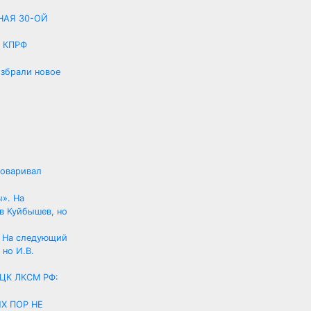
НАЯ 30-ОЙ
е КПРФ
збрали новое
говаривал
. На следующий
но И.В.
 ЦК ЛКСМ РФ: