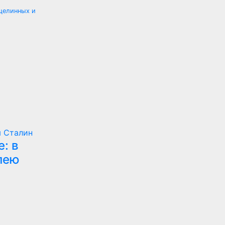
 целинных и
я
Сталин
е: в
лею