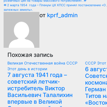
розничных цен на товары массового потребления».
2 марта 1954 года – Пленум ЦК КПСС принял постановление «О 
залежных земель».
от
kprf_admin
Похожая запись
Великая Отечественная война
СССР
СССР
Этот
6 авгус
Этот день в истории
7 августа 1941 года –
Советс
советский летчик-
космон
истребитель Виктор
Герман
Васильевич Талалихин
Титов н
впервые в Великой
«Восто