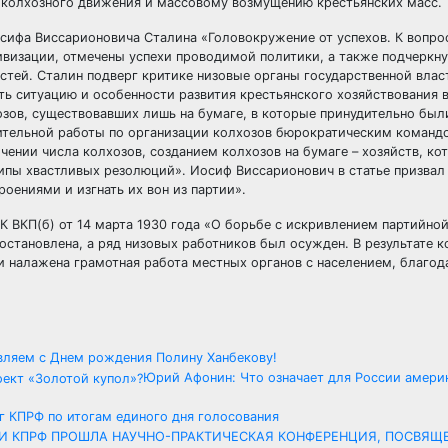
 колхозного движения и массовому возмущению крестьянских масс.
Иосифа Виссарионовича Сталина «Головокружение от успехов. К вопр
тивизации, отмечены успехи проводимой политики, а также подчеркн
стей. Сталин подверг критике низовые органы государственной власт
ть ситуацию и особенности развития крестьянского хозяйствования 
озов, существовавших лишь на бумаге, в которые принудительно бы
вительной работы по организации колхозов бюрократическим команд
нии числа колхозов, созданием колхозов на бумаге – хозяйств, ко
кипы хвастливых резолюций». Иосиф Виссарионович в статье призвал
оениями и изгнать их вон из партии».
 ВКП(б) от 14 марта 1930 года «О борьбе с искривлением партийной
становлена, а ряд низовых работников был осужден. В результате 
 налажена грамотная работа местных органов с населением, благод
вляем с Днем рождения Полину Ханбекову!
Юрий Афонин: Что означает для России амери
г КПРФ по итогам единого дня голосования