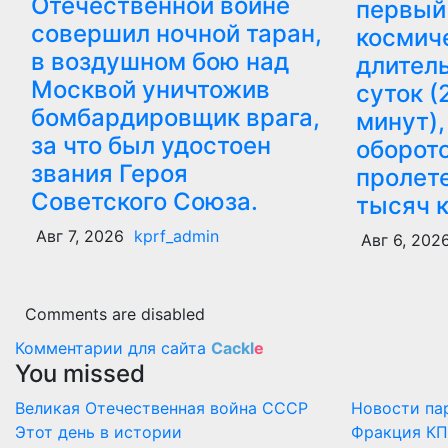
Отечественной войне
первый
совершил ночной таран,
космич
в воздушном бою над
длител
Москвой уничтожив
суток (
бомбардировщик врага,
минут),
за что был удостоен
оборото
звания Героя
пролет
Советского Союза.
тысяч 
Авг 7, 2026
kprf_admin
Авг 6, 202
Comments are disabled
Комментарии для сайта
Cackl
e
You missed
Великая Отечественная война
СССР
Новости па
Этот день в истории
Фракция КП