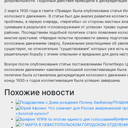
добровольности. Подобные действия приводили к дискредитации
2 марта 1930 года в газете «Правда» была опубликована статья 
колхозного движения». В статье был дан анализ развития коллек
проблемы, в первую очередь, «перегибы» со стороны местных вла
сумевшие в результате «головокружения от успехов» трезво оцени
районах. Последствием подобной политики стало появление колх
многие крестьяне: «Нередки попытки произвести замену подгото
колхозным движением сверху, бумажными резолюциями об увеличе
существуют, но относительно “существования” которых уже есть 
решительную борьбу с этими опасными и вредными для дела настр
Вскоре после опубликования статьи постановлением Политбюро ЦК
колхозном движении» кампания сплошной коллективизации была о
политики была остановлена дискредитация колхозного движения и
концу 1930-х годов коллективизация была успешно завершена.
Похожие новости
Поздра
«Золотой купол»?
Брифин