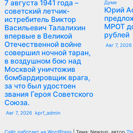
7 августа 1941 года –
Думе
Юрий А
советский летчик-
предлож
истребитель Виктор
МРОТ д
Васильевич Талалихин
рублей
впервые в Великой
Отечественной войне
Авг 7, 2026
совершил ночной таран,
в воздушном бою над
Москвой уничтожив
бомбардировщик врага,
за что был удостоен
звания Героя Советского
Союза.
Авг 7, 2026
kprf_admin
Сайт работает на WordPress
|
Тема: Newsup, автор
Th