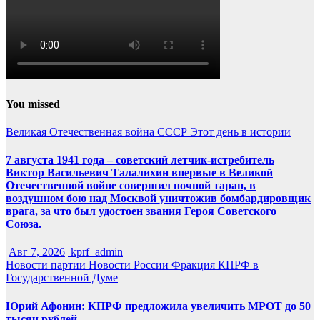
You missed
Великая Отечественная война
СССР
Этот день в истории
7 августа 1941 года – советский летчик-истребитель
Виктор Васильевич Талалихин впервые в Великой
Отечественной войне совершил ночной таран, в
воздушном бою над Москвой уничтожив бомбардировщик
врага, за что был удостоен звания Героя Советского
Союза.
Авг 7, 2026
kprf_admin
Новости партии
Новости России
Фракция КПРФ в
Государственной Думе
Юрий Афонин: КПРФ предложила увеличить МРОТ до 50
тысяч рублей