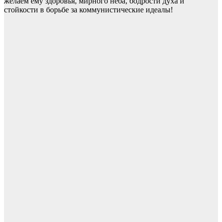
желаем ему здоровья, мирного неба, бодрости духа и
стойкости в борьбе за коммунистические идеалы!