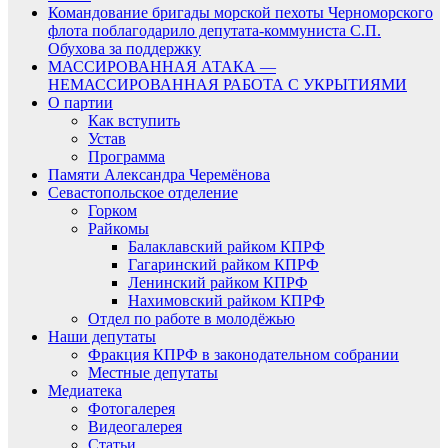
Командование бригады морской пехоты Черноморского
флота поблагодарило депутата-коммуниста С.П.
Обухова за поддержку
МАССИРОВАННАЯ АТАКА —
НЕМАССИРОВАННАЯ РАБОТА С УКРЫТИЯМИ
О партии
Как вступить
Устав
Программа
Памяти Александра Черемёнова
Севастопольское отделение
Горком
Райкомы
Балаклавский райком КПРФ
Гагаринский райком КПРФ
Ленинский райком КПРФ
Нахимовский райком КПРФ
Отдел по работе в молодёжью
Наши депутаты
Фракция КПРФ в законодательном собрании
Местные депутаты
Медиатека
Фотогалерея
Видеогалерея
Статьи