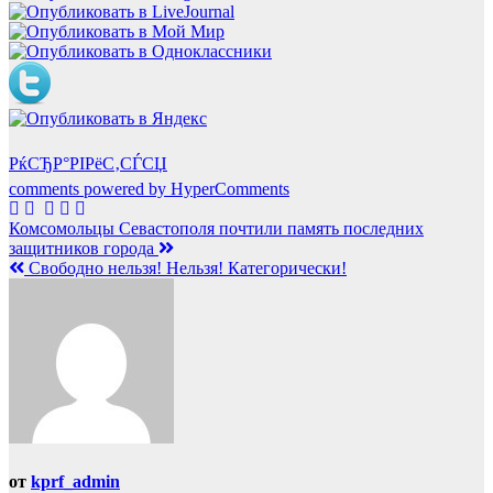
РќСЂР°РІРёС‚СЃСЏ
comments powered by HyperComments
Навигация
Комсомольцы Севастополя почтили память последних
защитников города
по
Свободно нельзя! Нельзя! Категорически!
записям
от
kprf_admin