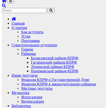
Главная
О партии
Как вступить
Устав
Программа
Севастопольское отделение
Горком
Райкомы
Балаклавский райком КПРФ
Гагаринский райком КПРФ
Ленинский райком КПРФ
Нахимовский райком КПРФ
Наши депутаты
Фракция КПРФ в Государственной Думе
Фракция КПРФ в законодательном собрании
Местные депутаты
Медиатека
Фотогалерея
Видеогалерея
Библиотека