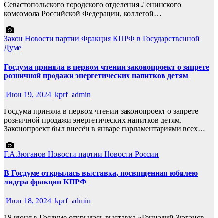
Севастопольского городского отделения Ленинского
комсомола Российской Федерации, коллегой…
Закон
Новости партии
Фракция КПРФ в Государственной
Думе
Госдума приняла в первом чтении законопроект о запрете
розничной продажи энергетических напитков детям
Июн 19, 2024
kprf_admin
Госдума приняла в первом чтении законопроект о запрете
розничной продажи энергетических напитков детям.
Законопроект был внесён в январе парламентариями всех…
Г.А.Зюганов
Новости партии
Новости России
В Госдуме открылась выставка, посвященная юбилею
лидера фракции КПРФ
Июн 18, 2024
kprf_admin
18 июня в Госдуме открылась выставка «Геннадий Зюганов.