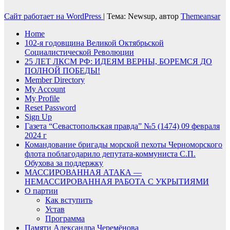
Сайт работает на WordPress
|
Тема: Newsup, автор
Themeansar
Home
102-я годовщина Великой Октябрьской
Социалистической Революции
25 ЛЕТ ЛКСМ РФ: ИДЕЯМ ВЕРНЫ, БОРЕМСЯ ДО
ПОЛНОЙ ПОБЕДЫ!
Member Directory
My Account
My Profile
Reset Password
Sign Up
Газета “Севастопольская правда” №5 (1474) 09 февраля
2024 г
Командование бригады морской пехоты Черноморского
флота поблагодарило депутата-коммуниста С.П.
Обухова за поддержку
МАССИРОВАННАЯ АТАКА —
НЕМАССИРОВАННАЯ РАБОТА С УКРЫТИЯМИ
О партии
Как вступить
Устав
Программа
Памяти Александра Черемёнова