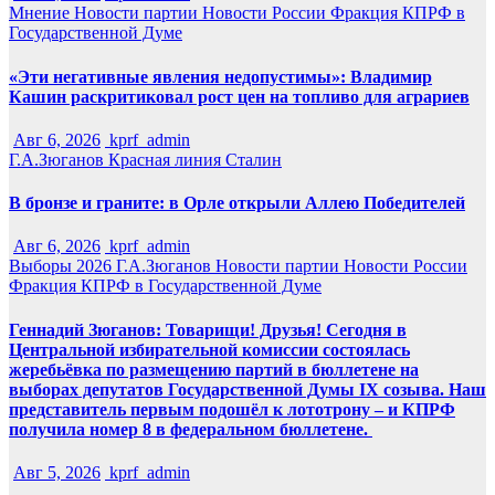
Мнение
Новости партии
Новости России
Фракция КПРФ в
Государственной Думе
«Эти негативные явления недопустимы»: Владимир
Кашин раскритиковал рост цен на топливо для аграриев
Авг 6, 2026
kprf_admin
Г.А.Зюганов
Красная линия
Сталин
В бронзе и граните: в Орле открыли Аллею Победителей
Авг 6, 2026
kprf_admin
Выборы 2026
Г.А.Зюганов
Новости партии
Новости России
Фракция КПРФ в Государственной Думе
Геннадий Зюганов: Товарищи! Друзья! Сегодня в
Центральной избирательной комиссии состоялась
жеребьёвка по размещению партий в бюллетене на
выборах депутатов Государственной Думы IX созыва. Наш
представитель первым подошёл к лототрону – и КПРФ
получила номер 8 в федеральном бюллетене.
Авг 5, 2026
kprf_admin