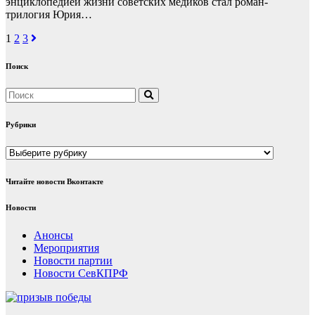
энциклопедией жизни советских медиков стал роман-
трилогия Юрия…
Навигация
1
2
3
по
Поиск
записям
Рубрики
Рубрики
Читайте новости Вконтакте
Новости
Анонсы
Мероприятия
Новости партии
Новости СевКПРФ