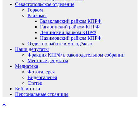
Севастопольское отделение
Горком
Райкомы
Балаклавский райком КПРФ
Гагаринский райком КПРФ
Ленинский райком КПРФ
Нахимовский райком КПРФ
Отдел по работе в молодёжью
Наши депутаты
Фракция КПРФ в законодательном собрании
Местные депутаты
Медиатека
Фотогалерея
Видеогалерея
Статьи
Библиотека
Персональные страницы