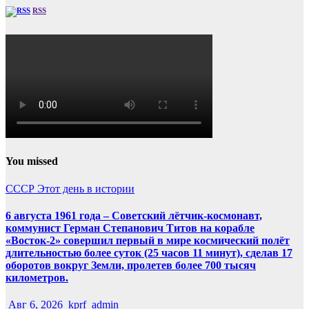
RSS
You missed
СССР
Этот день в истории
6 августа 1961 года – Советский лётчик-космонавт,
коммунист Герман Степанович Титов на корабле
«Восток-2» совершил первый в мире космический полёт
длительностью более суток (25 часов 11 минут), сделав 17
оборотов вокруг Земли, пролетев более 700 тысяч
километров.
Авг 6, 2026
kprf_admin