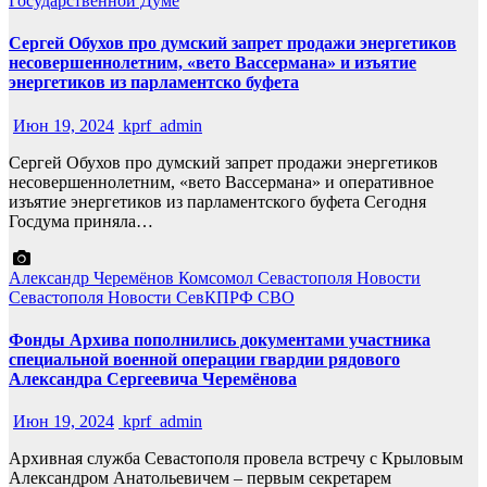
Государственной Думе
Сергей Обухов про думский запрет продажи энергетиков
несовершеннолетним, «вето Вассермана» и изъятие
энергетиков из парламентско буфета
Июн 19, 2024
kprf_admin
Сергей Обухов про думский запрет продажи энергетиков
несовершеннолетним, «вето Вассермана» и оперативное
изъятие энергетиков из парламентского буфета Сегодня
Госдума приняла…
Александр Черемёнов
Комсомол Севастополя
Новости
Севастополя
Новости СевКПРФ
СВО
Фонды Архива пополнились документами участника
специальной военной операции гвардии рядового
Александра Сергеевича Черемёнова
Июн 19, 2024
kprf_admin
Архивная служба Севастополя провела встречу с Крыловым
Александром Анатольевичем – первым секретарем