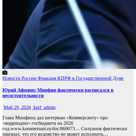
Новости России
Фракция КПРФ в Государственной Думе
Юрий Афонин: Минфин фактически расписался в
несостоятельности
Май 29, 2026
kprf_admin
Глава Минфина дал интервью «Коммерсанту» про
«коррекцию» госбюджета на 2026
год.www.kommersant.ru/doc/869073… Силуанов фактически
признал, что его ведомство не может исполнить…