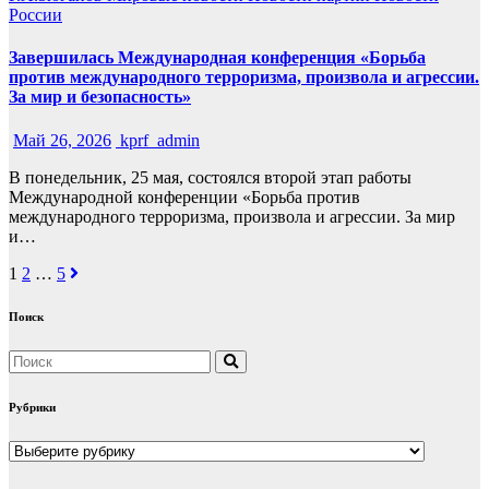
России
Завершилась Международная конференция «Борьба
против международного терроризма, произвола и агрессии.
За мир и безопасность»
Май 26, 2026
kprf_admin
В понедельник, 25 мая, состоялся второй этап работы
Международной конференции «Борьба против
международного терроризма, произвола и агрессии. За мир
и…
Навигация
1
2
…
5
по
Поиск
записям
Рубрики
Рубрики