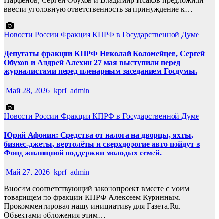
Парфенов, Сергей Обухов и Владимир Исаков предложили
ввести уголовную ответственность за принуждение к…
Новости России
Фракция КПРФ в Государственной Думе
Депутаты фракции КПРФ Николай Коломейцев, Сергей
Обухов и Андрей Алехин 27 мая выступили перед
журналистами перед пленарным заседанием Госдумы.
Май 28, 2026
kprf_admin
Новости России
Фракция КПРФ в Государственной Думе
Юрий Афонин: Средства от налога на дворцы, яхты,
бизнес-джеты, вертолёты и сверхдорогие авто пойдут в
Фонд жилищной поддержки молодых семей.
Май 27, 2026
kprf_admin
Вносим соответствующий законопроект вместе с моим
товарищем по фракции КПРФ Алексеем Куринным.
Прокомментировал нашу инициативу для Газета.Ru.
Объектами обложения этим…