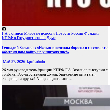
Г.А.Зюганов
Мировые новости
Новости России
Фракция
КПРФ в Государственной Думе
Геннадий Зюганов: «Нельзя вполсилы бороться с теми, кто
объявил нам войну на уничтожение!»
Май 27, 2026
kprf_admin
26 мая руководитель фракции КПРФ Г.А. Зюганов выступил с
трибуны Государственной Думы. Уважаемые депутаты,
товарищи и друзья! За прошедшие дни…