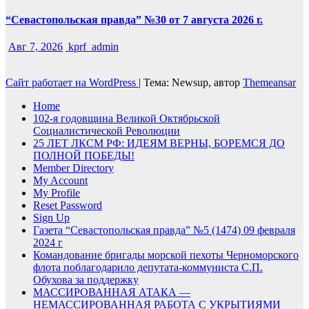
“Севастопольская правда” №30 от 7 августа 2026 г.
Авг 7, 2026
kprf_admin
Сайт работает на WordPress
|
Тема: Newsup, автор
Themeansar
Home
102-я годовщина Великой Октябрьской
Социалистической Революции
25 ЛЕТ ЛКСМ РФ: ИДЕЯМ ВЕРНЫ, БОРЕМСЯ ДО
ПОЛНОЙ ПОБЕДЫ!
Member Directory
My Account
My Profile
Reset Password
Sign Up
Газета “Севастопольская правда” №5 (1474) 09 февраля
2024 г
Командование бригады морской пехоты Черноморского
флота поблагодарило депутата-коммуниста С.П.
Обухова за поддержку
МАССИРОВАННАЯ АТАКА —
НЕМАССИРОВАННАЯ РАБОТА С УКРЫТИЯМИ