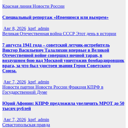
Красная линия
Новости России
Специальный репортаж «Изменимся или вымрем»
Авг 8, 2026
kprf_admin
Великая Отечественная война
СССР
Этот день в истории
7 августа 1941 года – советский летчик-истребитель
Виктор Васильевич Талалихин впервые в Великой
Отечественной войне совершил ночной таран, в
воздушном бою над Москвой уничтожив бомбардировщик
врага, за что был удостоен звания Героя Советского
Союза.
Авг 7, 2026
kprf_admin
Новости партии
Новости России
Фракция КПРФ в
Государственной Думе
Юрий Афонин: КПРФ предложила увеличить МРОТ до 50
тысяч рублей
Авг 7, 2026
kprf_admin
Севастопольская правда