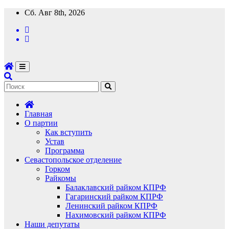
Перейти
Сб. Авг 8th, 2026
к
содержимому
Главная
О партии
Как вступить
Устав
Программа
Севастопольское отделение
Горком
Райкомы
Балаклавский райком КПРФ
Гагаринский райком КПРФ
Ленинский райком КПРФ
Нахимовский райком КПРФ
Наши депутаты