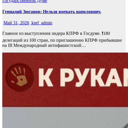
Государственной Думе
Геннадий Зюганов: Нельзя воевать наполовину.
Май 31, 2026
kprf_admin
Главное из выступления лидера КПРФ в Госдуме. ❗180
делегаций из 100 стран, по приглашению КПРФ прибывшие
на III Международный антифашистский…