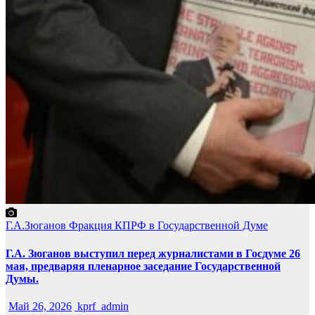
Г.А.Зюганов
Фракция КПРФ в Государственной Думе
Г.А. Зюганов выступил перед журналистами в Госдуме 26
мая, предваряя пленарное заседание Государственной
Думы.
Май 26, 2026
kprf_admin