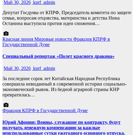
Май 30, 2026
kprf_admin
Депутат Госдумы от КПРФ, Председатель комитета по защите
семьи, вопросам отцовства, материнства и детства Нина
Останина выступила против идеи снижения…
Красная линия
Мировые новости
Фракция КПРФ в
Государственной Думе
Специальный репортаж «Полет красного дракона»
Май 30, 2026
kprf_admin
За последние сорок лет Китайская Народная Республика
совершила невиданный в современной истории социально-
экономический рывок. Из бедной аграрной страны КНР
превратилась…
Фракция КПРФ в Государственной Думе
Юрий Афонин: Воины, служащие по контракту, будут
получать денежную компенсацию за каждые
неиспользованные сутки ежегодного основного отпуска.