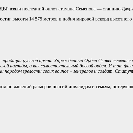
 ДВР взяли последний оплот атамана Семенова — станцию Даур
остиг высоты 14 575 метров и побил мировой рекорд высотного 
е традиции русской армии. Учрежденный Орден Славы является к
ской награды, а как самостоятельный боевой орден. И тот факт
ии народом зрелости своих воинов – генералов и солдат. Стат
ем повышений размеров пенсий инвалидам и семьям, потерявш