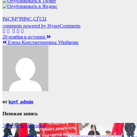
РќСЂР°РІРёС‚СЃСЏ
comments powered by HyperComments
Навигация
20 ноября в истории
Елена Константиновна Убийвовк
по
записям
от
kprf_admin
Похожая запись
Этот день в истории