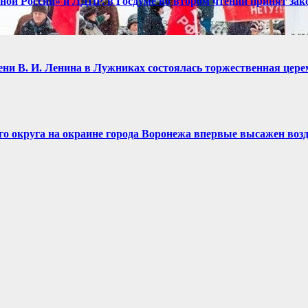
диной России» и ЛДПР, в Госдуме во втором чтении принят зак
имени В. И. Ленина в Лужниках состоялась торжественная це
ого округа на окраине города Воронежа впервые высажен воз