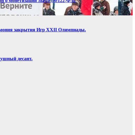
он о монетизации льгот (№122-ФЗ).
ремония закрытия Игр XXII Олимпиады.
душный десант.