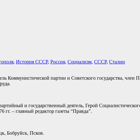
тополя
,
История СССР
,
Россия
,
Социализм
,
СССР
,
Сталин
тель Коммунистической партии и Советского государства, член 
руда.
 партийный и государственный деятель, Герой Социалистического
6 гг. – главный редактор газеты “Правда”.
цк, Бобруйск, Псков.