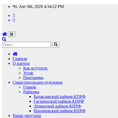
Перейти
Чт. Авг 6th, 2026
4:34:22 PM
к
содержимому
Главная
О партии
Как вступить
Устав
Программа
Севастопольское отделение
Горком
Райкомы
Балаклавский райком КПРФ
Гагаринский райком КПРФ
Ленинский райком КПРФ
Нахимовский райком КПРФ
Наши депутаты