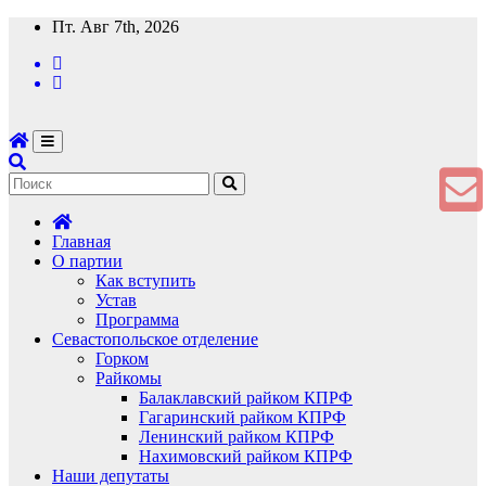
Перейти
Пт. Авг 7th, 2026
к
содержимому
Главная
О партии
Как вступить
Устав
Программа
Севастопольское отделение
Горком
Райкомы
Балаклавский райком КПРФ
Гагаринский райком КПРФ
Ленинский райком КПРФ
Нахимовский райком КПРФ
Наши депутаты