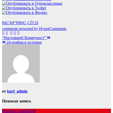
РќСЂР°РІРёС‚СЃСЏ
comments powered by HyperComments
Навигация
“Настоящий Коммунист”
24 ноября в истории
по
записям
от
kprf_admin
Похожая запись
Новости СевКПРФ