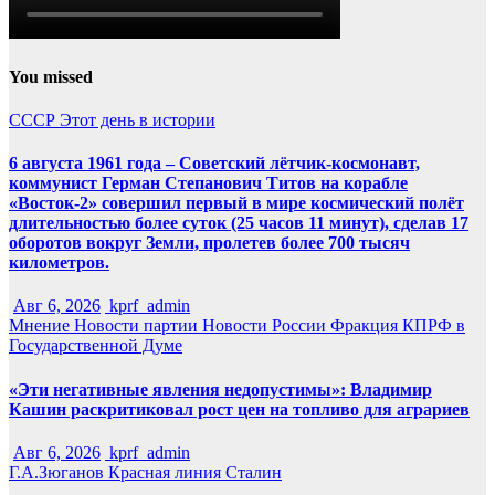
You missed
СССР
Этот день в истории
6 августа 1961 года – Советский лётчик-космонавт,
коммунист Герман Степанович Титов на корабле
«Восток-2» совершил первый в мире космический полёт
длительностью более суток (25 часов 11 минут), сделав 17
оборотов вокруг Земли, пролетев более 700 тысяч
километров.
Авг 6, 2026
kprf_admin
Мнение
Новости партии
Новости России
Фракция КПРФ в
Государственной Думе
«Эти негативные явления недопустимы»: Владимир
Кашин раскритиковал рост цен на топливо для аграриев
Авг 6, 2026
kprf_admin
Г.А.Зюганов
Красная линия
Сталин