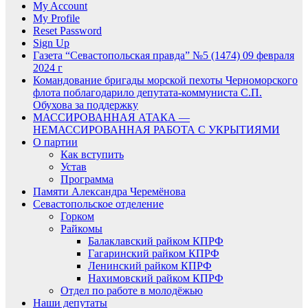
My Account
My Profile
Reset Password
Sign Up
Газета “Севастопольская правда” №5 (1474) 09 февраля
2024 г
Командование бригады морской пехоты Черноморского
флота поблагодарило депутата-коммуниста С.П.
Обухова за поддержку
МАССИРОВАННАЯ АТАКА —
НЕМАССИРОВАННАЯ РАБОТА С УКРЫТИЯМИ
О партии
Как вступить
Устав
Программа
Памяти Александра Черемёнова
Севастопольское отделение
Горком
Райкомы
Балаклавский райком КПРФ
Гагаринский райком КПРФ
Ленинский райком КПРФ
Нахимовский райком КПРФ
Отдел по работе в молодёжью
Наши депутаты