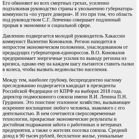
Его обвиняют во всех смертных грехах, усиленно
подталкивая руководство страны к увольнению губернатора-
коммуниста «по утрате доверия». И это при том, что область
под руководством С.Г. Левченко совершает подлинный
прорыв в экономике и социальной сфере.
Давлению подвергается молодой руководитель Хакассии
коммунист Валентин Коновалов. Регион находится в
непростом экономическом положении, унаследованном от
предыдущих губернаторов-единороссов. В.О. Коновалов
предпринимает энергичные усилия по выводу региона из
кризиса, однако ему на каждом шагу пытаются ставить палки
в колеса, чтобы вызвать недовольство населения.
Между тем, наиболее грубому, беспрецедентно наглому
преследованию подвергается кандидат в президенты
Российской Федерации от КПРФ на выборах 2018 года,
директор подмосковного совхоза имени В.И. Ленина П.Н.
Грудинин. Это поистине эталонное хозяйство, вызывающее
искреннее восхищение любого человека, знакомого с его
деятельностью. В нем сочетаются сверхсовременные
технологии, прекрасные экономические результаты и
достойная подражания забота о работниках и ветеранах
предприятия, а также о жителях поселка совхоза. Средний
доход в 90 тысяч рублей, бесплатное жилье, уникальные