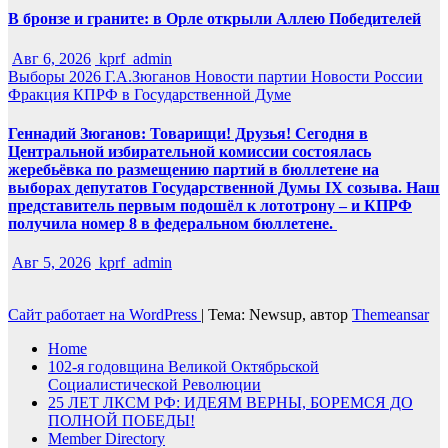
В бронзе и граните: в Орле открыли Аллею Победителей
Авг 6, 2026
kprf_admin
Выборы 2026
Г.А.Зюганов
Новости партии
Новости России
Фракция КПРФ в Государственной Думе
Геннадий Зюганов: Товарищи! Друзья! Сегодня в
Центральной избирательной комиссии состоялась
жеребьёвка по размещению партий в бюллетене на
выборах депутатов Государственной Думы IX созыва. Наш
представитель первым подошёл к лототрону – и КПРФ
получила номер 8 в федеральном бюллетене.
Авг 5, 2026
kprf_admin
Сайт работает на WordPress
|
Тема: Newsup, автор
Themeansar
Home
102-я годовщина Великой Октябрьской
Социалистической Революции
25 ЛЕТ ЛКСМ РФ: ИДЕЯМ ВЕРНЫ, БОРЕМСЯ ДО
ПОЛНОЙ ПОБЕДЫ!
Member Directory