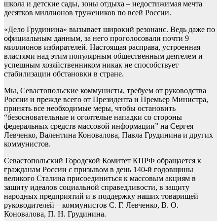
школа и детские сады, зоны отдыха – недостижимая мечта
десятков миллионов тружеников по всей России.
«Дело Грудинина» вызывает широкий резонанс. Ведь даже по
официальным данным, за него проголосовали почти 9
миллионов избирателей. Настоящая расправа, устроенная
властями над этим популярным общественным деятелем и
успешным хозяйственником никак не способствует
стабилизации обстановки в стране.
Мы, Севастопольские коммунисты, требуем от руководства
России и прежде всего от Президента и Премьер Министра,
принять все необходимые меры, чтобы остановить
“безосновательные и оголтелые нападки со стороны
федеральных средств массовой информации” на Сергея
Левченко, Валентина Коновалова, Павла Грудинина и других
коммунистов.
Севастопольский Городской Комитет КПРФ обращается к
гражданам России с призывом в день 140-й годовщины
великого Сталина присоединиться к массовым акциям в
защиту идеалов социальной справедливости, в защиту
народных предприятий и в поддержку наших товарищей
руководителей – коммунистов С. Г. Левченко, В. О.
Коновалова, П. Н. Грудинина.