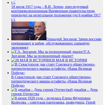
18 июля 1917 года – В.И. Ленин, преследуемый
контрреволюционным Временным правительством,
переходит на нелегальное положение (до 6 ноября 1917
г.).
Геннадий Зюганов: Зачем россиян
превращают в рабов, обслуживающих сырьевую
экономику
Г.А.
Зюганов: Мы за полноценный диалог!
28 МАЯ В ИСТОРИИ
В Севастополе дан старт Союзного общественно-
патриотического марша-эстафеты «Наша Великая
Победа»
9 декабря – День
героев Отечества