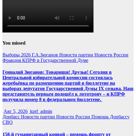
You missed
Выборы 2026
Г.А.Зюганов
Новости партии
Новости России
Фракция КПРФ в Государственной Думе
Геннадий Зюганов: Товарищи! Друзья! Сегодня в
Центральной избирательной комиссии состоялась
жеребьёвка по размещению партий в бюллетене на
выборах депутатов Государственной Думы IX созыва. Наш
представитель первым подошёл к лототрону – и КПРФ
получила номер 8 в федеральном бюллетене.
Авг 5, 2026
kprf_admin
Донбасс
Новости партии
Новости России
Помощь Донбассу
СВО
158-й гуманитарный конвой – помощь фронту от