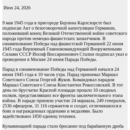
Июн 24, 2026
9 мая 1945 года в пригороде Берлина Карлсхорсте был
подписан Акт о безоговорочной капитуляции Германии,
положивший конец Великой Отечественной войне советского
народа против немецко-фашистских захватчиков. В
ознаменование Победы над фашистской Германией 22 июня
1945 года Верховный Главнокомандующий Вооруженными
Силами СССР Иосиф Виссарионович Сталин подписал указ о
проведении в Москве 24 июня Парада Победы.
Парад в ознаменование Победы над Германией начался 24
июня 1945 года в 10 часов утра. Парад принимал Маршал
Советского Союза Георгий Жуков. Командовал парадом
Маршал Советского Союза Константин Рокоссовский. В тот
день по брусчатке Красной площади прошло 10 сводных
полков, представлявших все фронты заключительного этапа
войны. В параде приняли участие 24 маршала, 249 генералов,
2536 офицеров, 31 116 сержантов и солдат, отличившихся в
боях и награжденных орденами и медалями. Было
задействовано 1850 единиц техники.
Кульминацией парада стало бросание под барабанную дробь