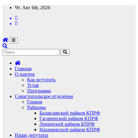
Перейти
Чт. Авг 6th, 2026
к
содержимому
Главная
О партии
Как вступить
Устав
Программа
Севастопольское отделение
Горком
Райкомы
Балаклавский райком КПРФ
Гагаринский райком КПРФ
Ленинский райком КПРФ
Нахимовский райком КПРФ
Наши депутаты