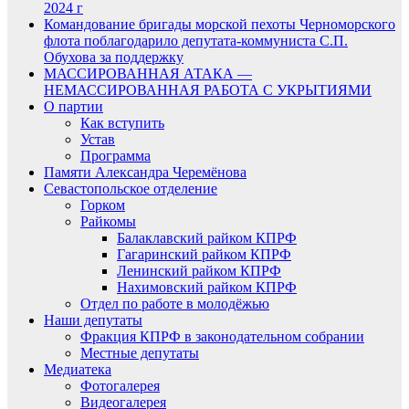
2024 г
Командование бригады морской пехоты Черноморского
флота поблагодарило депутата-коммуниста С.П.
Обухова за поддержку
МАССИРОВАННАЯ АТАКА —
НЕМАССИРОВАННАЯ РАБОТА С УКРЫТИЯМИ
О партии
Как вступить
Устав
Программа
Памяти Александра Черемёнова
Севастопольское отделение
Горком
Райкомы
Балаклавский райком КПРФ
Гагаринский райком КПРФ
Ленинский райком КПРФ
Нахимовский райком КПРФ
Отдел по работе в молодёжью
Наши депутаты
Фракция КПРФ в законодательном собрании
Местные депутаты
Медиатека
Фотогалерея
Видеогалерея