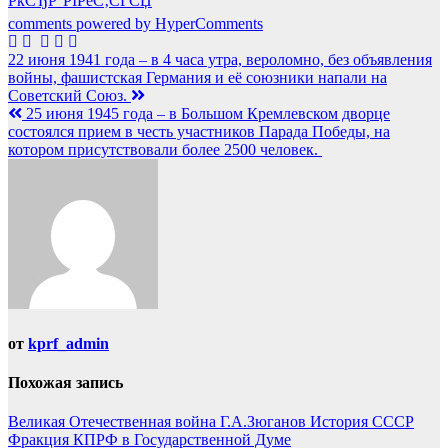
РќСЂР°РІРёС‚СЃСЏ
comments powered by HyperComments
Навигация
22 июня 1941 года – в 4 часа утра, вероломно, без объявления
войны, фашистская Германия и её союзники напали на
по
Советский Союз.
записям
25 июня 1945 года – в Большом Кремлевском дворце
состоялся прием в честь участников Парада Победы, на
котором присутствовали более 2500 человек.
от
kprf_admin
Похожая запись
Великая Отечественная война
Г.А.Зюганов
История СССР
Фракция КПРФ в Государственной Думе