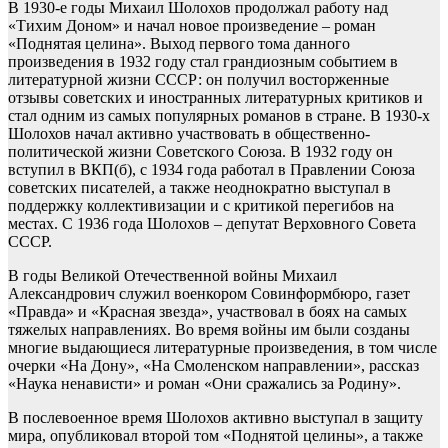
В 1930-е годы Михаил Шолохов продолжал работу над
«Тихим Доном» и начал новое произведение – роман
«Поднятая целина». Выход первого тома данного
произведения в 1932 году стал грандиозным событием в
литературной жизни СССР: он получил восторженные
отзывы советских и иностранных литературных критиков и
стал одним из самых популярных романов в стране. В 1930-х
Шолохов начал активно участвовать в общественно-
политической жизни Советского Союза. В 1932 году он
вступил в ВКП(б), с 1934 года работал в Правлении Союза
советских писателей, а также неоднократно выступал в
поддержку коллективизации и с критикой перегибов на
местах. С 1936 года Шолохов – депутат Верховного Совета
СССР.
В годы Великой Отечественной войны Михаил
Александрович служил военкором Совинформбюро, газет
«Правда» и «Красная звезда», участвовал в боях на самых
тяжелых направлениях. Во время войны им были созданы
многие выдающиеся литературные произведения, в том числе
очерки «На Дону», «На Смоленском направлении», рассказ
«Наука ненависти» и роман «Они сражались за Родину».
В послевоенное время Шолохов активно выступал в защиту
мира, опубликовал второй том «Поднятой целины», а также