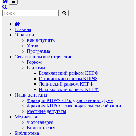
Главная
О партии
Как вступить
Устав
Программа
Севастопольское отделение
Горком
Райкомы
Балаклавский райком КПРФ
Гагаринский райком КПРФ
Ленинский райком КПРФ
Нахимовский райком КПРФ
Наши депутаты
Фракция КПРФ в Государственной Думе
Фракция КПРФ в законодательном собрании
Местные депутаты
Медиатека
Фотогалерея
Видеогалерея
Библиотека