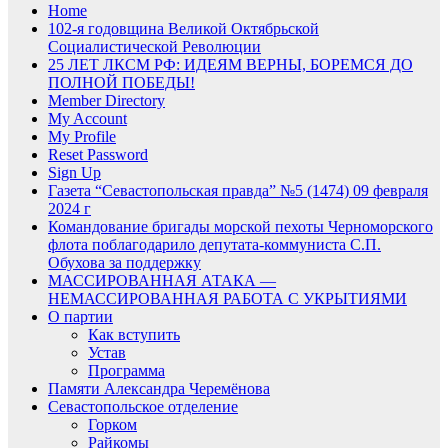
Home
102-я годовщина Великой Октябрьской
Социалистической Революции
25 ЛЕТ ЛКСМ РФ: ИДЕЯМ ВЕРНЫ, БОРЕМСЯ ДО
ПОЛНОЙ ПОБЕДЫ!
Member Directory
My Account
My Profile
Reset Password
Sign Up
Газета “Севастопольская правда” №5 (1474) 09 февраля
2024 г
Командование бригады морской пехоты Черноморского
флота поблагодарило депутата-коммуниста С.П.
Обухова за поддержку
МАССИРОВАННАЯ АТАКА —
НЕМАССИРОВАННАЯ РАБОТА С УКРЫТИЯМИ
О партии
Как вступить
Устав
Программа
Памяти Александра Черемёнова
Севастопольское отделение
Горком
Райкомы