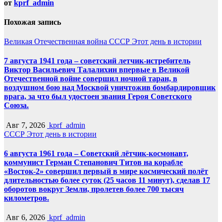
от
kprf_admin
Похожая запись
Великая Отечественная война
СССР
Этот день в истории
7 августа 1941 года – советский летчик-истребитель
Виктор Васильевич Талалихин впервые в Великой
Отечественной войне совершил ночной таран, в
воздушном бою над Москвой уничтожив бомбардировщик
врага, за что был удостоен звания Героя Советского
Союза.
Авг 7, 2026
kprf_admin
СССР
Этот день в истории
6 августа 1961 года – Советский лётчик-космонавт,
коммунист Герман Степанович Титов на корабле
«Восток-2» совершил первый в мире космический полёт
длительностью более суток (25 часов 11 минут), сделав 17
оборотов вокруг Земли, пролетев более 700 тысяч
километров.
Авг 6, 2026
kprf_admin