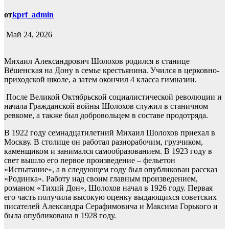
от
kprf_admin
Май 24, 2026
Михаил Александрович Шолохов родился в станице
Вёшенская на Дону в семье крестьянина. Учился в церковно-
приходской школе, а затем окончил 4 класса гимназии.
После Великой Октябрьской социалистической революции и
начала Гражданской войны Шолохов служил в станичном
ревкоме, а также был добровольцем в составе продотряда.
В 1922 году семнадцатилетний Михаил Шолохов приехал в
Москву. В столице он работал разнорабочим, грузчиком,
каменщиком и занимался самообразованием. В 1923 году в
свет вышло его первое произведение – фельетон
«Испытание», а в следующем году был опубликован рассказ
«Родинка». Работу над своим главным произведением,
романом «Тихий Дон», Шолохов начал в 1926 году. Первая
его часть получила высокую оценку выдающихся советских
писателей Александра Серафимовича и Максима Горького и
была опубликована в 1928 году.