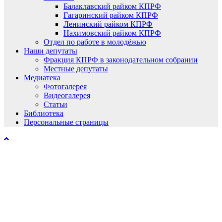
Балаклавский райком КПРФ
Гагаринский райком КПРФ
Ленинский райком КПРФ
Нахимовский райком КПРФ
Отдел по работе в молодёжью
Наши депутаты
Фракция КПРФ в законодательном собрании
Местные депутаты
Медиатека
Фотогалерея
Видеогалерея
Статьи
Библиотека
Персональные страницы