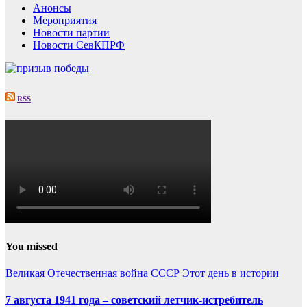
Анонсы
Мероприятия
Новости партии
Новости СевКПРФ
RSS
You missed
Великая Отечественная война
СССР
Этот день в истории
7 августа 1941 года – советский летчик-истребитель