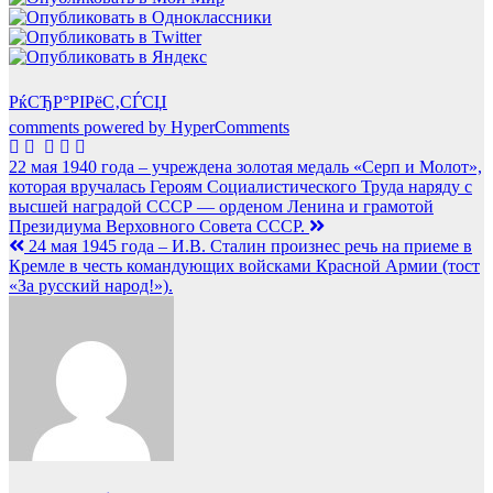
РќСЂР°РІРёС‚СЃСЏ
comments powered by HyperComments
Навигация
22 мая 1940 года – учреждена золотая медаль «Серп и Молот»,
которая вручалась Героям Социалистического Труда наряду с
по
высшей наградой СССР — орденом Ленина и грамотой
записям
Президиума Верховного Совета СССР.
24 мая 1945 года – И.В. Сталин произнес речь на приеме в
Кремле в честь командующих войсками Красной Армии (тост
«За русский народ!»).