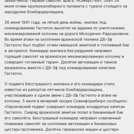
захватчиков. Первый самолет врага, «Юнкерс-88», сбил 24
июня огнем крупнокалиберного пулемета с турели стоящего на
аэродроме бомбардировщика.
26 июня 1941 года, на пятый день войны, экипаж под
командованием Гастелло вылетел на задание по уничтожению
механизированной колонны на дороге Молодечно-Радошковичи.
Во время атаки на скопление вражеской техники ДБ-3ф
Гастелло был подбит огнем немецкой зенитной в топливный бак
и загорелся. Командир экипажа без раздумий направил
горящий самолет на вражескую механизированную колонну и
совершил «огненный таран». Десятки автомашин и танков
взорвались вместе с ДБ-3ф под командованием капитана
Гастелло.
О подвиге бесстрашного экипажа и его командира стало
известно из рапортов летчиков бомбардировщика,
участвовавших в одном звене с ДБ-3ф Гастелло в атаке на
колонну. 5 июля в вечерней сводке Совинформбюро сообщило:
«Героический подвиг совершил командир эскадрильи капитан
Гастелло. Снаряд вражеской зенитки попал в бензиновый бак
его самолёта. Бесстрашный командир направил охваченный
пламенем самолёт на скопление автомашин и бензиновых
цистерн противника. Десятки германских машин и цистерн