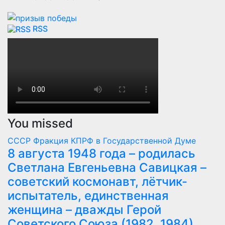
RSS
You missed
СССР
Фракция КПРФ в Государственной Думе
8 августа 1948 года – родилась
Светлана Евгеньевна Савицкая –
советский космонавт, лётчик-
испытатель, единственная
женщина – дважды Герой
Советского Союза (1982, 1984),