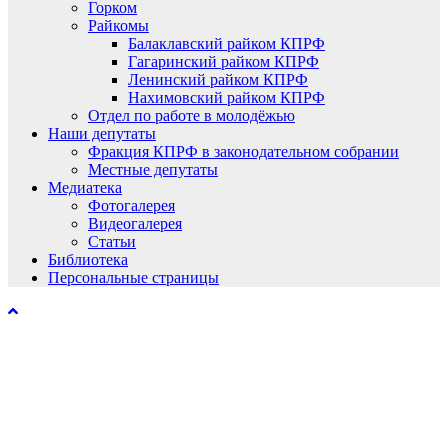
Горком
Райкомы
Балаклавский райком КПРФ
Гагаринский райком КПРФ
Ленинский райком КПРФ
Нахимовский райком КПРФ
Отдел по работе в молодёжью
Наши депутаты
Фракция КПРФ в законодательном собрании
Местные депутаты
Медиатека
Фотогалерея
Видеогалерея
Статьи
Библиотека
Персональные страницы