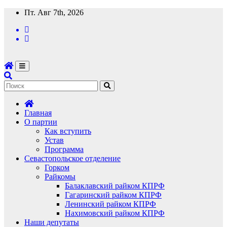
Перейти
Пт. Авг 7th, 2026
к
содержимому
Главная
О партии
Как вступить
Устав
Программа
Севастопольское отделение
Горком
Райкомы
Балаклавский райком КПРФ
Гагаринский райком КПРФ
Ленинский райком КПРФ
Нахимовский райком КПРФ
Наши депутаты