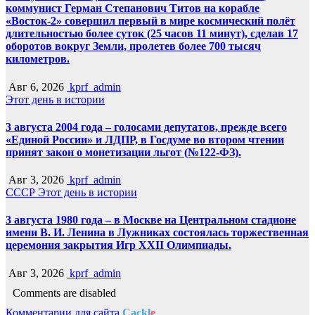
коммунист Герман Степанович Титов на корабле
«Восток-2» совершил первый в мире космический полёт
длительностью более суток (25 часов 11 минут), сделав 17
оборотов вокруг Земли, пролетев более 700 тысяч
километров.
Авг 6, 2026
kprf_admin
Этот день в истории
3 августа 2004 года – голосами депутатов, прежде всего
«Единой России» и ЛДПР, в Госдуме во втором чтении
принят закон о монетизации льгот (№122-ФЗ).
Авг 3, 2026
kprf_admin
СССР
Этот день в истории
3 августа 1980 года – в Москве на Центральном стадионе
имени В. И. Ленина в Лужниках состоялась торжественная
церемония закрытия Игр XXII Олимпиады.
Авг 3, 2026
kprf_admin
Comments are disabled
Комментарии для сайта
Cackl
e