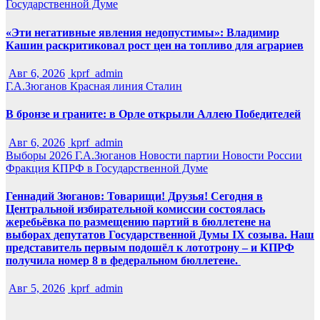
Государственной Думе
«Эти негативные явления недопустимы»: Владимир
Кашин раскритиковал рост цен на топливо для аграриев
Авг 6, 2026
kprf_admin
Г.А.Зюганов
Красная линия
Сталин
В бронзе и граните: в Орле открыли Аллею Победителей
Авг 6, 2026
kprf_admin
Выборы 2026
Г.А.Зюганов
Новости партии
Новости России
Фракция КПРФ в Государственной Думе
Геннадий Зюганов: Товарищи! Друзья! Сегодня в
Центральной избирательной комиссии состоялась
жеребьёвка по размещению партий в бюллетене на
выборах депутатов Государственной Думы IX созыва. Наш
представитель первым подошёл к лототрону – и КПРФ
получила номер 8 в федеральном бюллетене.
Авг 5, 2026
kprf_admin