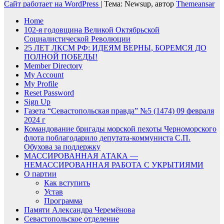
Сайт работает на WordPress
|
Тема: Newsup, автор
Themeansar
Home
102-я годовщина Великой Октябрьской
Социалистической Революции
25 ЛЕТ ЛКСМ РФ: ИДЕЯМ ВЕРНЫ, БОРЕМСЯ ДО
ПОЛНОЙ ПОБЕДЫ!
Member Directory
My Account
My Profile
Reset Password
Sign Up
Газета “Севастопольская правда” №5 (1474) 09 февраля
2024 г
Командование бригады морской пехоты Черноморского
флота поблагодарило депутата-коммуниста С.П.
Обухова за поддержку
МАССИРОВАННАЯ АТАКА —
НЕМАССИРОВАННАЯ РАБОТА С УКРЫТИЯМИ
О партии
Как вступить
Устав
Программа
Памяти Александра Черемёнова
Севастопольское отделение