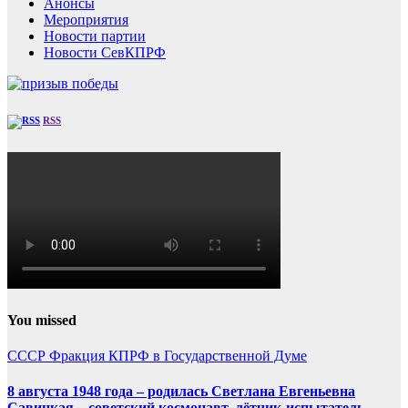
Анонсы
Мероприятия
Новости партии
Новости СевКПРФ
RSS
You missed
СССР
Фракция КПРФ в Государственной Думе
8 августа 1948 года – родилась Светлана Евгеньевна
Савицкая – советский космонавт, лётчик-испытатель,