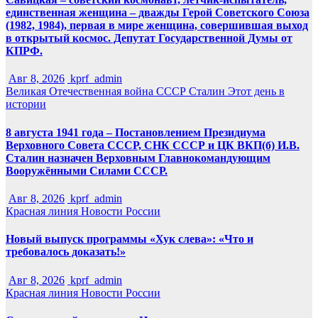
единственная женщина – дважды Герой Советского Союза
(1982, 1984), первая в мире женщина, совершившая выход
в открытый космос. Депутат Государственной Думы от
КПРФ.
Авг 8, 2026
kprf_admin
Великая Отечественная война
СССР
Сталин
Этот день в
истории
8 августа 1941 года – Постановлением Президиума
Верховного Совета СССР, СНК СССР и ЦК ВКП(б) И.В.
Сталин назначен Верховным Главнокомандующим
Вооружёнными Силами СССР.
Авг 8, 2026
kprf_admin
Красная линия
Новости России
Новый выпуск программы «Хук слева»: «Что и
требовалось доказать!»
Авг 8, 2026
kprf_admin
Красная линия
Новости России