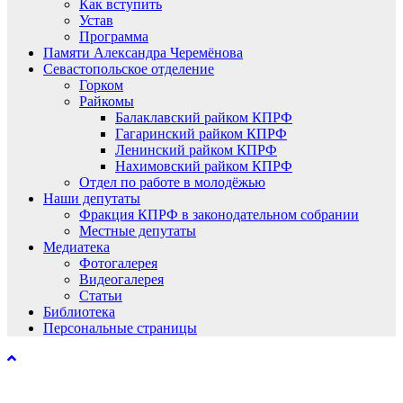
Как вступить
Устав
Программа
Памяти Александра Черемёнова
Севастопольское отделение
Горком
Райкомы
Балаклавский райком КПРФ
Гагаринский райком КПРФ
Ленинский райком КПРФ
Нахимовский райком КПРФ
Отдел по работе в молодёжью
Наши депутаты
Фракция КПРФ в законодательном собрании
Местные депутаты
Медиатека
Фотогалерея
Видеогалерея
Статьи
Библиотека
Персональные страницы