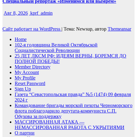
Специальный репортаж «Изменимся или вымрем»
Авг 8, 2026
kprf_admin
Сайт работает на WordPress
|
Тема: Newsup, автор
Themeansar
Home
102-я годовщина Великой Октябрьской
Социалистической Революции
25 ЛЕТ ЛКСМ РФ: ИДЕЯМ ВЕРНЫ, БОРЕМСЯ ДО
ПОЛНОЙ ПОБЕДЫ!
Member Directory
My Account
My Profile
Reset Password
Sign Up
Газета “Севастопольская правда” №5 (1474) 09 февраля
2024 г
Командование бригады морской пехоты Черноморского
флота поблагодарило депутата-коммуниста С.П.
Обухова за поддержку
МАССИРОВАННАЯ АТАКА —
НЕМАССИРОВАННАЯ РАБОТА С УКРЫТИЯМИ
О партии