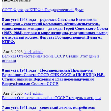
Похожая запись
СССР
Фракция КПРФ в Государственной Думе
8 августа 1948 года – родилась Светлана Евгеньевна
Савицкая – советский космонавт, лётчик-испытатель,
единственная женщина – дважды Герой Советского Союза
(1982, 1984), первая в мире женщина, совершившая выход
в открытый космос. Депутат Государственной Думы от
КПРФ.
Авг 8, 2026
kprf_admin
Великая Отечественная война
СССР
Сталин
Этот день в
истории
8 августа 1941 года – Постановлением Президиума
Верховного Совета СССР, СНК СССР и ЦК ВКП(б) И.В.
Сталин назначен Верховным Главнокомандующим
Вооружёнными Силами СССР.
Авг 8, 2026
kprf_admin
Великая Отечественная война
СССР
Этот день в истории
7 августа 1941 года – советский летчик-истребитель