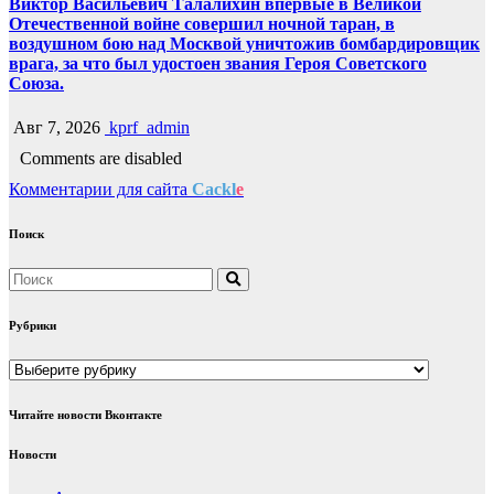
Виктор Васильевич Талалихин впервые в Великой
Отечественной войне совершил ночной таран, в
воздушном бою над Москвой уничтожив бомбардировщик
врага, за что был удостоен звания Героя Советского
Союза.
Авг 7, 2026
kprf_admin
Comments are disabled
Комментарии для сайта
Cackl
e
Поиск
Рубрики
Рубрики
Читайте новости Вконтакте
Новости