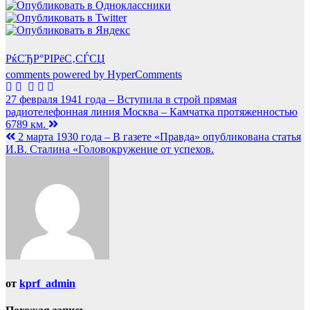
РќСЂР°РІРёС‚СЃСЏ
comments powered by HyperComments
Навигация
27 февраля 1941 года – Вступила в строй прямая
радиотелефонная линия Москва – Камчатка протяженностью
по
6789 км.
записям
2 марта 1930 года – В газете «Правда» опубликована статья
И.В. Сталина «Головокружение от успехов.
от
kprf_admin