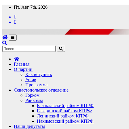
Перейти
Пт. Авг 7th, 2026
к
содержимому
Главная
О партии
Как вступить
Устав
Программа
Севастопольское отделение
Горком
Райкомы
Балаклавский райком КПРФ
Гагаринский райком КПРФ
Ленинский райком КПРФ
Нахимовский райком КПРФ
Наши депутаты