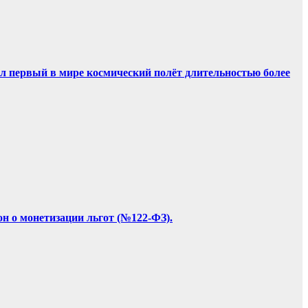
ил первый в мире космический полёт длительностью более
он о монетизации льгот (№122-ФЗ).