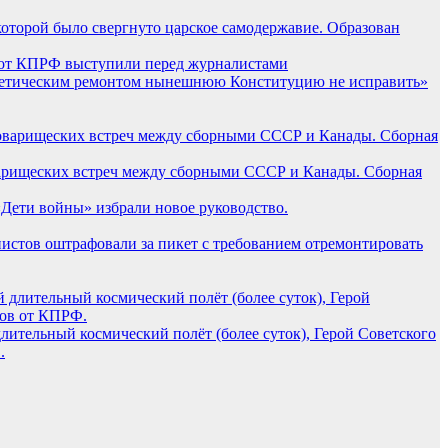
 которой было свергнуто царское самодержавие. Образован
 от КПРФ выступили перед журналистами
метическим ремонтом нынешнюю Конституцию не исправить»
оварищеских встреч между сборными СССР и Канады. Сборная
ети войны» избрали новое руководство.
истов оштрафовали за пикет с требованием отремонтировать
лительный космический полёт (более суток), Герой Советского
.