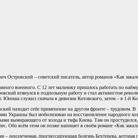
евич Островский – советский писатель, автор романов «Как закал
авного военного. С 12 лет мальчику пришлось работать по найм
овский втянулся в подпольную работу и стал активистом рево
. Юноша служил сначала в дивизии Котовского, затем – в 1-й К
ский находит себе применение на другом фронте – трудовом. В 1
ми Украины был мобилизован на восстановление народного хозяй
вами вымирающего от холода и тифа Киева. Там он простудился,
 лес. Обо всём этом он позже напишет в своём романе «Как зака
ми – неизлечимая, прогрессирующая болезнь Бехтерева, которая