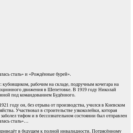
ялась сталь» и «Рождённые бурей».
у: кубовщиком, рабочим на складе, подручным кочегара на
люционного движения в Шепетовке. В 1919 году Николай
онной под командованием Будённого.
921 году он, без отрыва от производства, учился в Киевском
ства. Участвовал в строительстве узкоколейки, которая
 заболел тифом и в бессознательном состоянии был отправлен
лялась сталь»…
 приведёт в будущем к полной инвалидности. Потрясённому