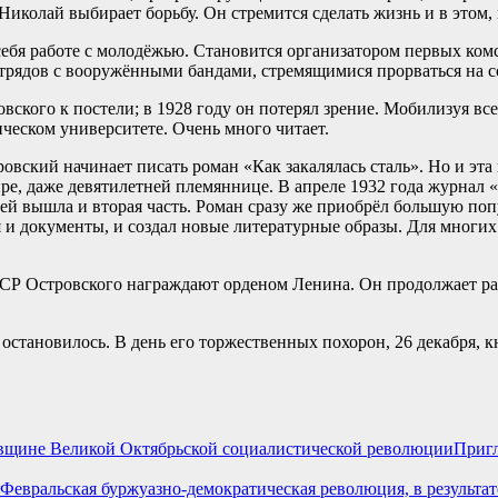
иколай выбирает борьбу. Он стремится сделать жизнь и в этом, 
ебя работе с молодёжью. Становится организатором первых ком
трядов с вооружёнными бандами, стремящимися прорваться на 
вского к постели; в 1928 году он потерял зрение. Мобилизуя вс
ческом университете. Очень много читает.
овский начинает писать роман «Как закалялась сталь». Но и эта
ре, даже девятилетней племяннице. В апреле 1932 года журнал 
 ней вышла и вторая часть. Роман сразу же приобрёл большую по
и документы, и создал новые литературные образы. Для многих
СР Островского награждают орденом Ленина. Он продолжает рабо
 остановилось. В день его торжественных похорон, 26 декабря, 
Пригл