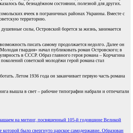
казалось бы, безнадёжном состоянии, полезной для других.
сомольских ячеек в пограничных районах Украины. Вместе с
советскую территорию.
е душевные силы, Островский борется за жизнь, занимается
 возможность писать самому продолжается недолго. Далее он
«Молодая гвардия» начал публиковать роман Островского; в
пулярность в СССР. Образ главного героя романа – Корчагина
 поколений советской молодёжи герой романа стал
тать. Летом 1936 года он заканчивает первую часть романа
книга вышла в свет – рабочие типографии набрали и отпечатали
ашаем на митинг, посвященный 105-й годовщине Великой