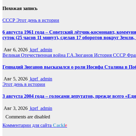
Похожая запись
СССР
Этот день в истории
6 августа 1961 года – Советский лётчик-космонавт, комму
суток (25 часов 11 минут), сделав 17 оборотов вокруг Земли
Авг 6, 2026
kprf_admin
Великая Отечественная война
Г.А.Зюганов
История СССР
Фра
Геннадий Зюганов высказался о роли Иосифа Сталина в По
Авг 5, 2026
kprf_admin
Этот день в истории
3 августа 2004 года – голосами депутатов, прежде всего «Е
Авг 3, 2026
kprf_admin
Comments are disabled
Комментарии для сайта
Cackl
e