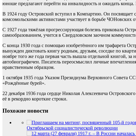
юноше предлагают перейти на инвалидность и ожидать конца. Н
В 1924 году Островский вступил в Компартию. Он посвящает с
комсомольскими активистами участвует в борьбе ЧОНовских о
С 1927 года тяжёлая прогрессирующая болезнь приковала Остро
самообразованием, учится в Свердловском заочном коммунисти
С конца 1930 года с помощью изобретённого им трафарета Остр
вынужден диктовать книгу родным, друзьям, соседке по кварти
ноябре того же года первая часть вышла отдельной книгой, за
автобиографичен. Писатель переосмыслил личные впечатления 
нравственным образцом.
1 октября 1935 года Указом Президиума Верховного Совета СС
«Рождённые бурей».
22 декабря 1936 года сердце Николая Алексеевича Островского
её в рекордно короткие строки.
Похожие новости
Октябрьской социалистической революции