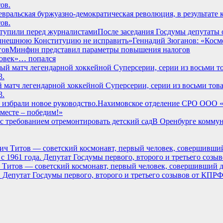
 Февральская буржуазно-демократическая революция, в результате
ов.
После заседания Госдумы депутаты
Геннадий Зюганов: «Кос
Минфин представил параметры повышения налогов
овек»… попался
вый матч легендарной хоккейной Суперсерии, серии из восьми т
3.
Нахимовское отделение СРО ООО «Д
месте – победим!»
В Оренбурге коммун
ч Титов — советский космонавт, первый человек, совершивший д
 Депутат Госдумы первого, второго и третьего созывов от КПРФ