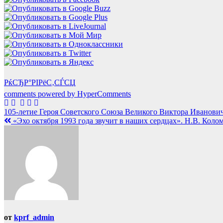
РќСЂР°РІРёС‚СЃСЏ
comments powered by HyperComments
Навигация
105-летие Героя Советского Союза Великого Виктора Иванови
«Эхо октября 1993 года звучит в наших сердцах». Н.В. Кол
по
записям
от
kprf_admin