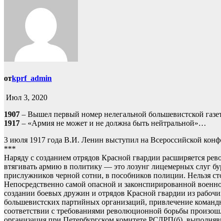
от
kprf_admin
Июл 3, 2020
1907
– Вышел первый номер нелегальной большевистской газе
1917
– «Армия не может и не должна быть нейтральной»…
3 июля 1917 года В.И. Ленин выступил на Всероссийской кон
***
Наряду с созданием отрядов Красной гвардии расширяется рев
втягивать армию в политику — это лозунг лицемерных слуг бу
прислужников черной сотни, в пособников полиции. Нельзя стоя
Непосредственно самой опасной и законспирированной военно-
создании боевых дружин и отрядов Красной гвардии из рабочих
большевистских партийных организаций, привлечение командног
соответствии с требованиями революционной борьбы произошло
организация при Петербургском комитете РСДРП(б), выполня