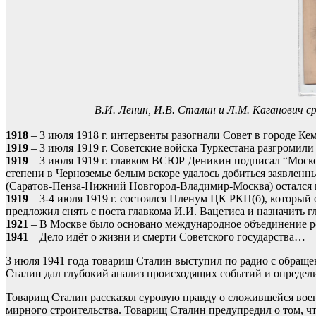
В.И. Ленин, И.В. Сталин и Л.М. Каганович с
1918
– 3 июля 1918 г. интервенты разогнали Совет в городе Кем
1919
– 3 июля 1919 г. Советские войска Туркестана разгромили
1919
– 3 июля 1919 г. главком ВСЮР Деникин подписал “Моско
степени в Черноземье белым вскоре удалось добиться заявленн
(Саратов-Пенза-Нижний Новгород-Владимир-Москва) остался 
1919
– 3-4 июля 1919 г. состоялся Пленум ЦК РКП(б), который
предложил снять с поста главкома И.И. Вацетиса и назначит
1921
– В Москве было основано международное объединение 
1941
– Дело идёт о жизни и смерти Советского государства…
3 июля 1941 года товарищ Сталин выступил по радио с обращ
Сталин дал глубокий анализ происходящих событий и определил
Товарищ Сталин рассказал суровую правду о сложившейся воен
мирного строительства. Товарищ Сталин предупредил о том, чт