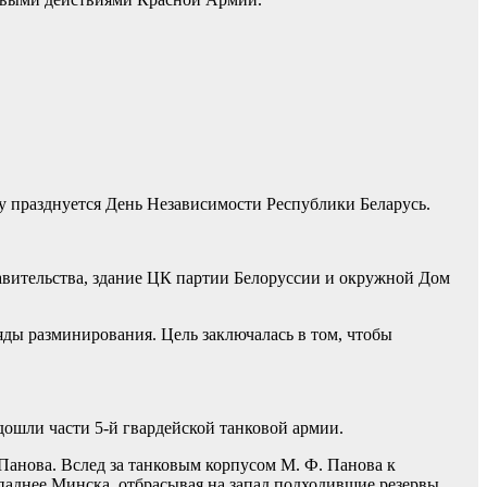
ту празднуется День Независимости Республики Беларусь.
авительства, здание ЦК партии Белоруссии и окружной Дом
яды разминирования. Цель заключалась в том, чтобы
дошли части 5-й гвардейской танковой армии.
 Панова. Вслед за танковым корпусом М. Ф. Панова к
ападнее Минска, отбрасывая на запад подходившие резервы