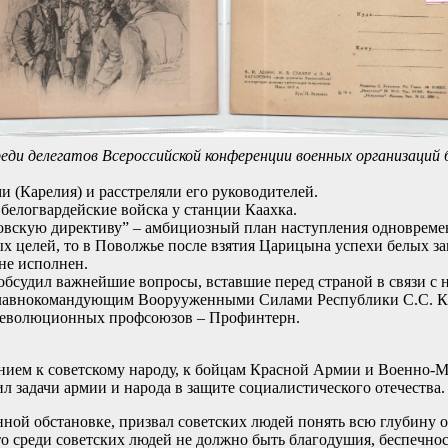
реди делегатов Всероссийской конференции военных организаций б
и (Карелия) и расстреляли его руководителей.
 белогвардейские войска у станции Каахка.
вскую директиву” – амбициозный план наступления одновремен
ых целей, то в Поволжье после взятия Царицына успехи белых з
не исполнен.
 обсудил важнейшие вопросы, вставшие перед страной в связи с
ь главнокомандующим Boopууженными Силами Республики С.С. К
революционных профсоюзов – Профинтерн.
ением к советскому народу, к бойцам Красной Армии и Военно-
 задачи армии и народа в защите социалистического отечества.
ной обстановке, призвал советских людей понять всю глубину о
о среди советских людей не должно быть благодушия, беспечност