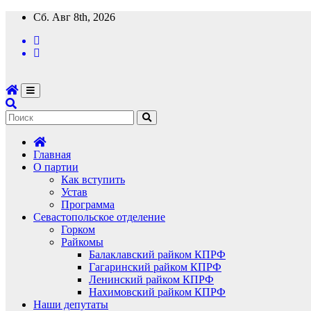
Перейти
Сб. Авг 8th, 2026
к
содержимому
Главная
О партии
Как вступить
Устав
Программа
Севастопольское отделение
Горком
Райкомы
Балаклавский райком КПРФ
Гагаринский райком КПРФ
Ленинский райком КПРФ
Нахимовский райком КПРФ
Наши депутаты