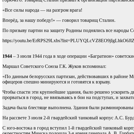
«Все силы народа — на разгром врага!
Вперёд, за нашу победу!» — говорил товарищ Сталин.
По призыву партии на защиту Родины поднялись все народы С
https://youtu.be/ErRPS29Lxbs?list=PLUYQLcVZ8EO9jIgLhkO6Jl
1944
– 3 июля 1944 года в ходе операции «Багратион» советски
Маршал Советского Союза Г.К. Жуков вспоминал:
«По данным белорусских партизан, действовавших в районе Ми
офицеров спешно минируются и готовятся к взрыву.
Чтобы спасти эти крупнейшие здания, было решено ускорить д
прорваться в город, не ввязываясь в бои на подступах, и захва
Задача была блестяще выполнена. Здания были разминированы
На рассвете 3 июля 2-й гвардейский танковый корпус А.С. Бур
С юго-востока в город вступил 1-й гвардейский танковый корп
окрестностям Минска подошла 3-я армия генерала А. В. Горбат