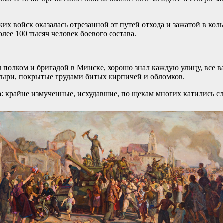
х войск оказалась отрезанной от путей отхода и зажатой в коль
лее 100 тысяч человек боевого состава.
л полком и бригадой в Минске, хорошо знал каждую улицу, все в
стыри, покрытые грудами битых кирпичей и обломков.
: крайне измученные, исхудавшие, по щекам многих катились с