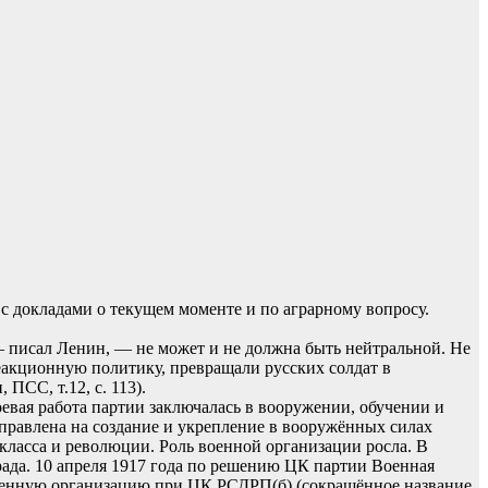
 докладами о текущем моменте и по аграрному вопросу.
 писал Ленин, — не может и не должна быть нейтральной. Не
реакционную политику, превращали русских солдат в
ПСС, т.12, с. 113).
вая работа партии заключалась в вооружении, обучении и
аправлена на создание и укрепление в вооружённых силах
класса и революции. Роль военной организации росла. В
ада. 10 апреля 1917 года по решению ЦК партии Военная
Военную организацию при ЦК РСДРП(б) (сокращённое название