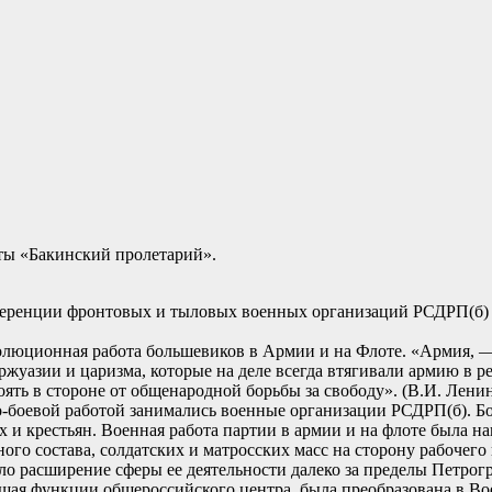
ты «Бакинский пролетарий».
ференции фронтовых и тыловых военных организаций РСДРП(б) с
олюционная работа большевиков в Армии и на Флоте. «Армия, —
ржуазии и царизма, которые на деле всегда втягивали армию в 
ть в стороне от общенародной борьбы за свободу». (В.И. Ленин, 
боевой работой занимались военные организации РСДРП(б). Бое
 и крестьян. Военная работа партии в армии и на флоте была н
о состава, солдатских и матросских масс на сторону рабочего 
 расширение сферы ее деятельности далеко за пределы Петрогр
вшая функции общероссийского центра, была преобразована в 