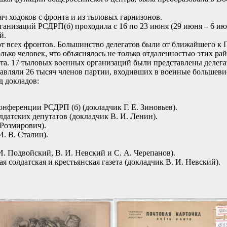
ч ходоков с фронта и из тыловых гарнизонов.
низаций РСДРП(б) проходила с 16 по 23 июня (29 июня – 6 июл
й.
 всех фронтов. Большинство делегатов были от ближайшего к П
ко человек, что объяснялось не только отдаленностью этих рай
ата. 17 тыловых военных организаций были представлены делега
тавляли 26 тысяч членов партии, входивших в военные большеви
д докладов:
нференции РСДРП (б) (докладчик Г. Е. Зиновьев).
лдатских депутатов (докладчик В. И. Ленин).
 Розмирович).
. В. Сталин).
И. Подвойский, В. И. Невский и С. А. Черепанов).
я солдатская и крестьянская газета (докладчик В. И. Невский).