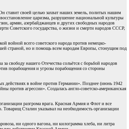
Он ставит своей целью захват наших земель, политых нашим
, восстановление царизма, разрушение национальной культуры
рузин, армян, азербайджанцев и других свободных народов
мерти Советского государства, о жизни и смерти народов СССР,
кой войной всего советского народа против немецко-
шей страной, но и помощь всем народам Европы, стонущим под
 за свободу нашего Отечества сольётся с борьбой народов
ротив порабощения и угрозы порабощения со стороны
х действиях в войне против Германии». Позднее (июнь 1942
ы против агрессии». Создалась англо-советско-американская
рганизации разгрома врага. Красная Армия и Флот и все
ло. Товарищ Сталин указывал на необходимость организации
овоза, ни одного вагона, ни килограмма хлеба, ни литра
оевыми действиями Красной Армии.