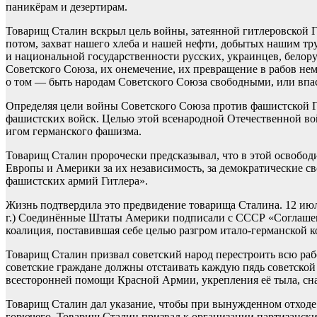
паникёрам и дезертирам.
Товарищ Сталин вскрыл цель войны, затеянной гитлеровской Г
потом, захват нашего хлеба и нашей нефти, добытых нашим тр
и национальной государственности русских, украинцев, белорус
Советского Союза, их онемечение, их превращение в рабов нем
о том — быть народам Советского Союза свободными, или впа
Определяя цели войны Советского Союза против фашистской Ге
фашистских войск. Целью этой всенародной Отечественной во
игом германского фашизма.
Товарищ Сталин пророчески предсказывал, что в этой освободи
Европы и Америки за их независимость, за демократические с
фашистских армий Гитлера».
Жизнь подтвердила это предвидение товарища Сталина. 12 ию
г.) Соединённые Штаты Америки подписали с СССР «Соглашени
коалиция, поставившая себе целью разгром итало-германской 
Товарищ Сталин призвал советский народ перестроить всю рабо
советские граждане должны отстаивать каждую пядь советской 
всесторонней помощи Красной Армии, укрепления её тыла, сн
Товарищ Сталин дал указание, чтобы при вынужденном отходе 
горючего. Товарищ Сталин призвал к организации партизански