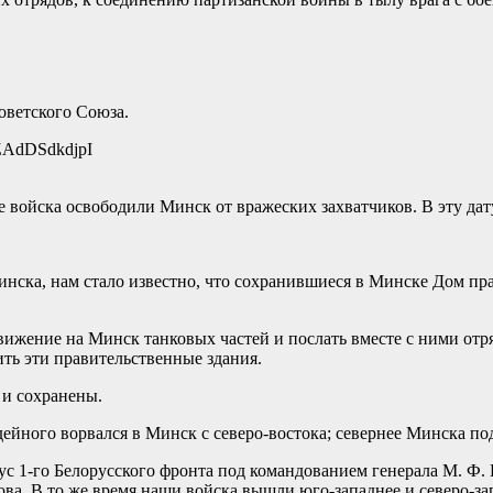
оветского Союза.
ZAdDSdkdjpI
е войска освободили Минск от вражеских захватчиков. В эту да
нска, нам стало известно, что сохранившиеся в Минске Дом пр
вижение на Минск танковых частей и послать вместе с ними отр
тить эти правительственные здания.
 и сохранены.
дейного ворвался в Минск с северо-востока; севернее Минска по
ус 1-го Белорусского фронта под командованием генерала М. Ф.
ова. В то же время наши войска вышли юго-западнее и северо-з