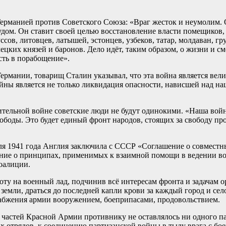
ерманией против Советского Союза: «Враг жесток и неумолим. 
удом. Он ставит своей целью восстановление власти помещиков
сов, литовцев, латышей, эстонцев, узбеков, татар, молдаван, г
ецких князей и баронов. Дело идёт, таким образом, о жизни и с
сть в порабощение».
рмании, товарищ Сталин указывал, что эта война является вели
йны является не только ликвидация опасности, нависшей над на
тельной войне советские люди не будут одинокими. «Наша война
вободы. Это будет единый фронт народов, стоящих за свободу п
ля 1941 года Англия заключила с СССР «Соглашение о совместны
е о принципах, применимых к взаимной помощи в ведении войн
коалиции.
ту на военный лад, подчинив всё интересам фронта и задачам о
земли, драться до последней капли крови за каждый город и се
абжения армии вооружением, боеприпасами, продовольствием.
частей Красной Армии противнику не оставлялось ни одного пар
х отрядов, к соединению партизанской войны в тылу врага с б