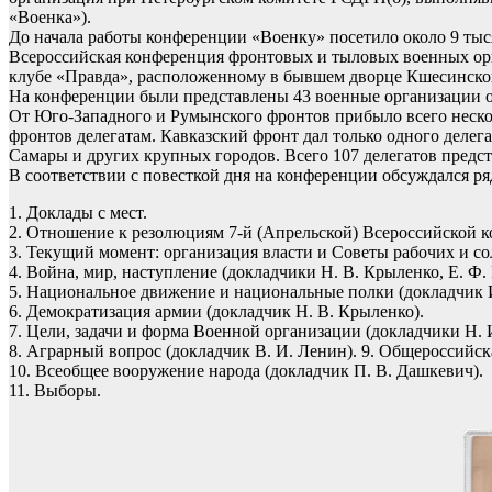
«Военка»).
До начала работы конференции «Военку» посетило около 9 тыся
Всероссийская конференция фронтовых и тыловых военных орга
клубе «Правда», расположенному в бывшем дворце Кшесинско
На конференции были представлены 43 военные организации от
От Юго-Западного и Румынского фронтов прибыло всего несколь
фронтов делегатам. Кавказский фронт дал только одного делег
Самары и других крупных городов. Всего 107 делегатов предс
В соответствии с повесткой дня на конференции обсуждался ря
1. Доклады с мест.
2. Отношение к резолюциям 7-й (Апрельской) Всероссийской ко
3. Текущий момент: организация власти и Советы рабочих и со
4. Война, мир, наступление (докладчики Н. В. Крыленко, Е. Ф.
5. Национальное движение и национальные полки (докладчик И
6. Демократизация армии (докладчик Н. В. Крыленко).
7. Цели, задачи и форма Военной организации (докладчики Н. 
8. Аграрный вопрос (докладчик В. И. Ленин). 9. Общероссийска
10. Всеобщее вооружение народа (докладчик П. В. Дашкевич).
11. Выборы.