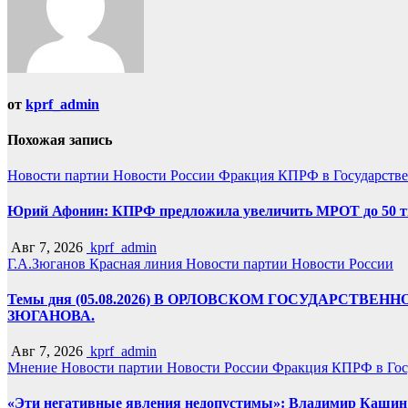
от
kprf_admin
Похожая запись
Новости партии
Новости России
Фракция КПРФ в Государств
Юрий Афонин: КПРФ предложила увеличить МРОТ до 50 т
Авг 7, 2026
kprf_admin
Г.А.Зюганов
Красная линия
Новости партии
Новости России
Темы дня (05.08.2026) В ОРЛОВСКОМ ГОСУДАРС
ЗЮГАНОВА.
Авг 7, 2026
kprf_admin
Мнение
Новости партии
Новости России
Фракция КПРФ в Гос
«Эти негативные явления недопустимы»: Владимир Кашин р