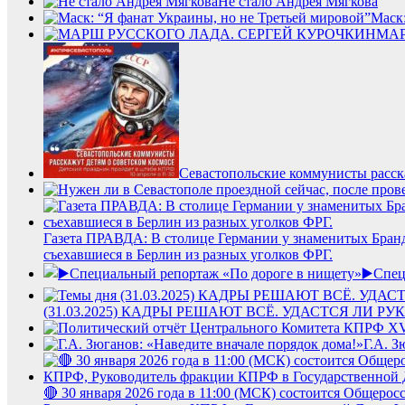
Не стало Андрея Мягкова
Маск:
МАР
Севастопольские коммунисты расска
Газета ПРАВДА: В столице Германии у знаменитых Бранд
съехавшиеся в Берлин из разных уголков ФРГ.
▶️Спец
(31.03.2025) КАДРЫ РЕШАЮТ ВСЁ. УДАСТСЯ ЛИ
Г.А. З
🔴 30 января 2026 года в 11:00 (МСК) состоится Общер