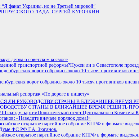
 “Я фанат Украины, но не Третьей мировой”
Ш РУССКОГО ЛАДА. СЕРГЕЙ КУРОЧКИН
жут детям о советском космосе
Нужен ли в Севастополе проезд
енбургских ворот собрались около 10 тысяч противников внеш
иальный репортаж «По дороге в нищету»
 РУКОВОДСТВУ СТРАНЫ В БЛИЖАЙШЕЕ ВРЕМЯ РЕШИТЬ П
Политический отчёт Центрального Комитета К
юганов: «Наведите вначале порядок дома!»
оссийское открытое партийное собрание КПРФ в формате видео