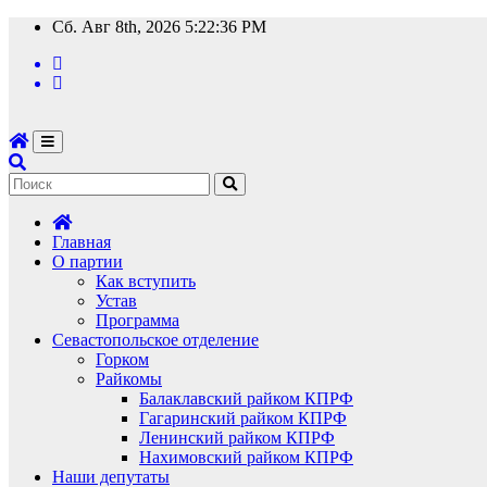
Перейти
Сб. Авг 8th, 2026
5:22:37 PM
к
содержимому
Главная
О партии
Как вступить
Устав
Программа
Севастопольское отделение
Горком
Райкомы
Балаклавский райком КПРФ
Гагаринский райком КПРФ
Ленинский райком КПРФ
Нахимовский райком КПРФ
Наши депутаты