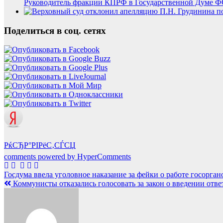
Руководитель фракции КПРФ в Государственной Думе ФС
Поделиться в соц. сетях
РќСЂР°РІРёС‚СЃСЏ
comments powered by HyperComments
Навигация
Госдума ввела уголовное наказание за фейки о работе госорга
Коммунисты отказались голосовать за закон о введении отве
по
записям