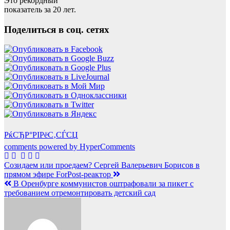
Это рекордный
показатель за 20 лет.
Поделиться в соц. сетях
РќСЂР°РІРёС‚СЃСЏ
comments powered by HyperComments
Навигация
Созидаем или проедаем? Сергей Валерьевич Борисов в
прямом эфире ForPost-реактор
по
В Оренбурге коммунистов оштрафовали за пикет с
записям
требованием отремонтировать детский сад