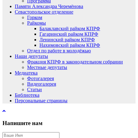
Программа
Памяти Александра Черемёнова
Севастопольское отделение
Горком
Райкомы
Балаклавский райком КПРФ
Гагаринский райком КПРФ
Ленинский райком КПРФ
Нахимовский райком КПРФ
Отдел по работе в молодёжью
Наши депутаты
Фракция КПРФ в законодательном собрании
Местные депутаты
Медиатека
Фотогалерея
Видеогалерея
Статьи
Библиотека
Персональные страницы
Напишите нам