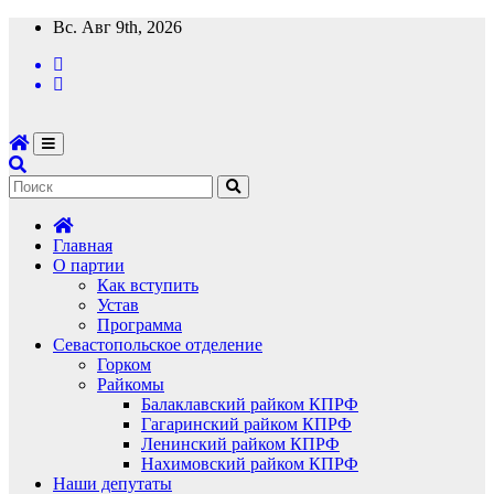
Перейти
Вс. Авг 9th, 2026
к
содержимому
Главная
О партии
Как вступить
Устав
Программа
Севастопольское отделение
Горком
Райкомы
Балаклавский райком КПРФ
Гагаринский райком КПРФ
Ленинский райком КПРФ
Нахимовский райком КПРФ
Наши депутаты