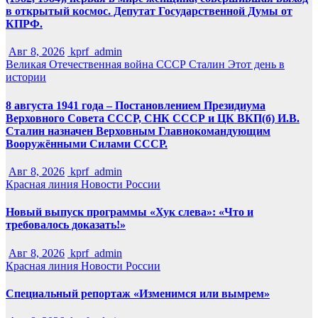
в открытый космос. Депутат Государственной Думы от
КПРФ.
Авг 8, 2026
kprf_admin
Великая Отечественная война
СССР
Сталин
Этот день в
истории
8 августа 1941 года – Постановлением Президиума
Верховного Совета СССР, СНК СССР и ЦК ВКП(б) И.В.
Сталин назначен Верховным Главнокомандующим
Вооружёнными Силами СССР.
Авг 8, 2026
kprf_admin
Красная линия
Новости России
Новый выпуск программы «Хук слева»: «Что и
требовалось доказать!»
Авг 8, 2026
kprf_admin
Красная линия
Новости России
Специальный репортаж «Изменимся или вымрем»