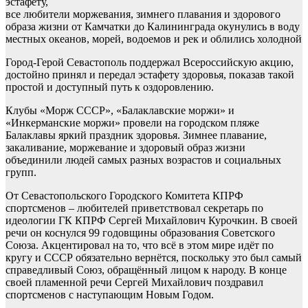
эстафету,
все любители моржевания, зимнего плавания и здорового
образа жизни от Камчатки до Калининграда окунулись в воду
местных океанов, морей, водоемов и рек и облились холодной
Город-Герой Севастополь поддержал Всероссийскую акцию,
достойно принял и передал эстафету здоровья, показав такой
простой и доступный путь к оздоровлению.
Клубы «Морж СССР», «Балаклавские моржи» и
«Инкерманские моржи» провели на городском пляже
Балаклавы яркий праздник здоровья. Зимнее плавание,
закаливание, моржевание и здоровый образ жизни
объединили людей самых разных возрастов и социальных
групп.
От Севастопольского Городского Комитета КПРФ
спортсменов – любителей приветствовал секретарь по
идеологии ГК КПРФ Сергей Михайлович Курочкин. В своей
речи он коснулся 99 годовщины образования Советского
Союза. Акцентировал на то, что всё в этом мире идёт по
кругу и СССР обязательно вернётся, поскольку это был самый
справедливый Союз, обращённый лицом к народу. В конце
своей пламенной речи Сергей Михайлович поздравил
спортсменов с наступающим Новым Годом.