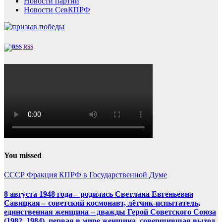
Новости партии
Новости СевКПРФ
RSS
You missed
СССР
Фракция КПРФ в Государственной Думе
8 августа 1948 года – родилась Светлана Евгеньевна
Савицкая – советский космонавт, лётчик-испытатель,
единственная женщина – дважды Герой Советского Союза
(1982, 1984), первая в мире женщина, совершившая выход