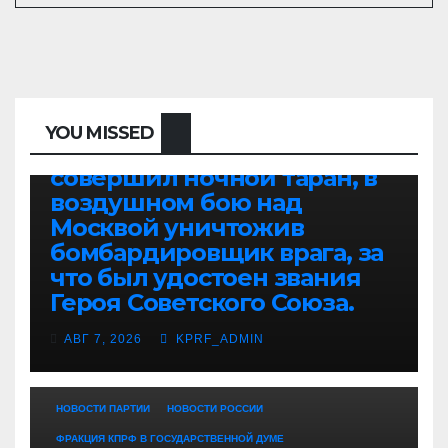
ЭТОТ ДЕНЬ В ИСТОРИИ
7 августа 1941 года –
советский летчик-
истребитель Виктор
Васильевич Талалихин
впервые в Великой
YOU MISSED
Отечественной войне
совершил ночной таран, в
воздушном бою над
Москвой уничтожив
бомбардировщик врага, за
что был удостоен звания
Героя Советского Союза.
АВГ 7, 2026
KPRF_ADMIN
НОВОСТИ ПАРТИИ
НОВОСТИ РОССИИ
ФРАКЦИЯ КПРФ В ГОСУДАРСТВЕННОЙ ДУМЕ