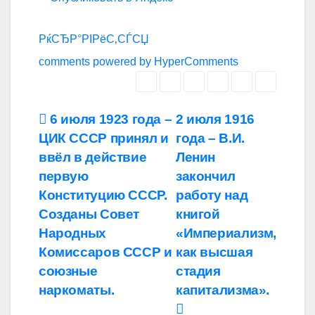
РќСЂР°РІРёС‚СЃСЏ
comments powered by HyperComments
Навигация
6 июля 1923 года –
2 июля 1916
ЦИК СССР принял и
года – В.И.
по
ввёл в действие
Ленин
записям
первую
закончил
Конституцию СССР.
работу над
Созданы Совет
книгой
Народных
«Империализм,
Комиссаров СССР и
как высшая
союзные
стадия
наркоматы.
капитализма».