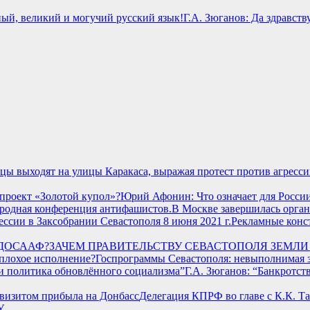
Г.А. Зюганов: Да здравст
льцы выходят на улицы Каракаса, выражая протест против агре
Юрий Афонин: Что означает для Росси
В Москве завершилась орга
Рекламные конст
ЗАЧЕМ ПРАВИТЕЛЬСТВУ СЕВАСТОПОЛЯ ЗЕМЛИ
Госпрограммы Севастополя: невыполнимая з
Г.А. Зюганов: “Банкротст
Делегация КПРФ во главе с К.К. Т
У