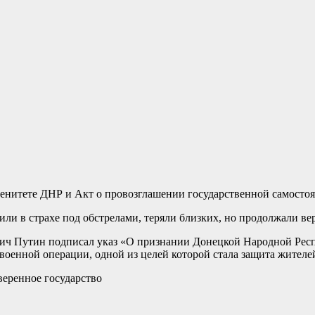
еренитете ДНР и Акт о провозглашении государственной самост
ли в страхе под обстрелами, теряли близких, но продолжали вер
вич Путин подписал указ «О признании Донецкой Народной Рес
военной операции, одной из целей которой стала защита жител
веренное государство