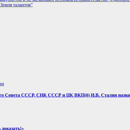
Земля талантов”
ии
овного Совета СССР, СНК СССР и ЦК ВКП(б) И.В. Сталин н
 доказать!»