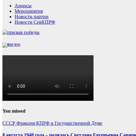
Анонсы
Мероприятия
Новости партии
Новости СевКПРФ
RSS
You missed
СССР
Фракция КПРФ в Государственной Думе
8 августа 1948 года – родилась Светлана Евгеньевна Савиц