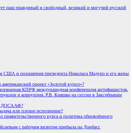
вует наш правдивый и свободный, великий и могучий русский
ссии США и похищения президента Николаса Мадуро и его жены
и американский проект «Золотой купол»?
низованная КПРФ международная конференция антифашистов.
рукции и коррупция. Р.В. Кияшко на сессии в Заксобрании
 ДОСААФ?
адача или плохое исполнение?
во правительственного курса и политика обновлённого
айсаевым с рабочим визитом прибыла на Донбасс