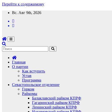
Перейти к содержимому
Вс. Авг 9th, 2026
Главная
О партии
Как вступить
Устав
Программа
Севастопольское отделение
Горком
Райкомы
Балаклавский райком КПРФ
Гагаринский райком КПРФ
Ленинский райком КПРФ
Нахимовский райком КПРФ