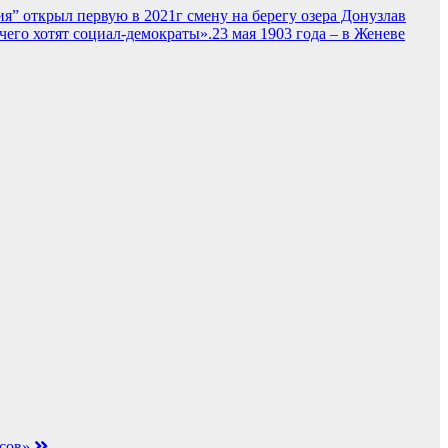
я” открыл первую в 2021г смену на берегу озера Донузлав
23 мая 1903 года – в Женеве
ссов»