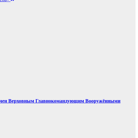
азначен Верховным Главнокомандующим Вооружёнными