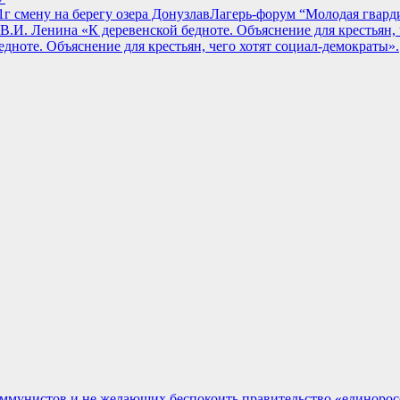
Лагерь-форум “Молодая гварди
дноте. Объяснение для крестьян, чего хотят социал-демократы».
оммунистов и не желающих беспокоить правительство «единоро