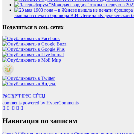
вышла из печати брошюра В.И. Ленина «К деревенской бе
Поделиться в соц. сетях
РќСЂР°РІРёС‚СЃСЏ
comments powered by HyperComments
Навигация по записям
Сергей Обухов про арест картин в Финляндии, «виноватых» к