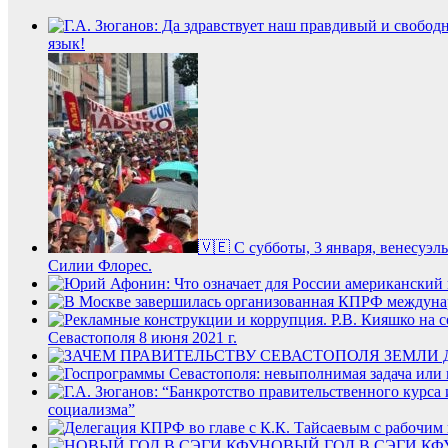
язык!
🇻🇪 С субботы, 3 января, венесуэ
Силии Флорес.
Севастополя 8 июня 2021 г.
социализма”
НОВЫЙ ГОД В СЭГИ КФ