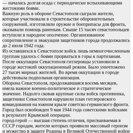
— началась долгая осада с периодически вспыхивающими
жестокими боями.
Важную роль в обороне Севастополя сыграли жители,
которые участвовали в строительстве оборонительных
сооружений, изготовляли оружие и боеприпасы для фронта,
оказывали помощь раненым. Свыше 15 тысяч севастопольцев
вступили в народное ополчение. Организованное
сопротивление и эвакуация защитников города продолжались
до 2 июля 1942 года.
Из оставшихся в Севастополе войск лишь немногочисленным
группам удалось с боями прорваться в горы к партизанам.
После оккупации Севастополя гитлеровцы установили в
городе жестокий оккупационный режим. Было уничтожено
27 тысяч мирных жителей. Во время оккупации в городе
действовала подпольная организация.
Оборона Севастополя, продолжавшаяся восемь месяцев,
имела важное военно-политическое и стратегическое
значение. Надолго сковав крупные силы войск противника,
защитники Севастополя нарушили план гитлеровского
командования на южном крыле советско-германского фронта.
Город был освобожден 9 мая 1944 года советскими войсками
в результате Крымской операции.
город-герой — высшая степень отличия, присваиваемая в
СССР городам, жители которых проявили массовый героизм
и мужество в защите Родины в Великой Отечественной войне