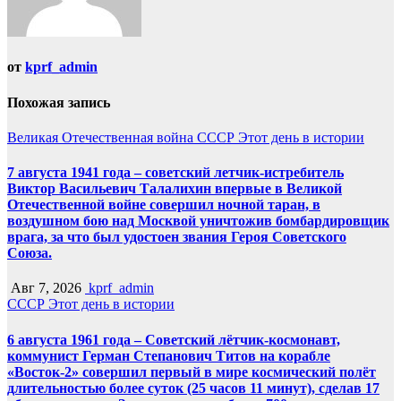
от
kprf_admin
Похожая запись
Великая Отечественная война
СССР
Этот день в истории
7 августа 1941 года – советский летчик-истребитель
Виктор Васильевич Талалихин впервые в Великой
Отечественной войне совершил ночной таран, в
воздушном бою над Москвой уничтожив бомбардировщик
врага, за что был удостоен звания Героя Советского
Союза.
Авг 7, 2026
kprf_admin
СССР
Этот день в истории
6 августа 1961 года – Советский лётчик-космонавт,
коммунист Герман Степанович Титов на корабле
«Восток-2» совершил первый в мире космический полёт
длительностью более суток (25 часов 11 минут), сделав 17