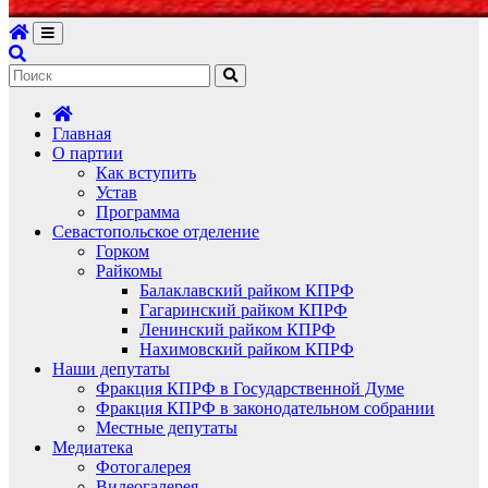
Главная
О партии
Как вступить
Устав
Программа
Севастопольское отделение
Горком
Райкомы
Балаклавский райком КПРФ
Гагаринский райком КПРФ
Ленинский райком КПРФ
Нахимовский райком КПРФ
Наши депутаты
Фракция КПРФ в Государственной Думе
Фракция КПРФ в законодательном собрании
Местные депутаты
Медиатека
Фотогалерея
Видеогалерея