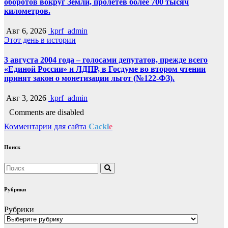
оборотов вокруг Земли, пролетев более 700 тысяч
километров.
Авг 6, 2026
kprf_admin
Этот день в истории
3 августа 2004 года – голосами депутатов, прежде всего
«Единой России» и ЛДПР, в Госдуме во втором чтении
принят закон о монетизации льгот (№122-ФЗ).
Авг 3, 2026
kprf_admin
Comments are disabled
Комментарии для сайта
Cackl
e
Поиск
Рубрики
Рубрики