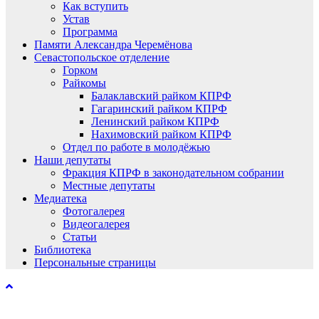
Как вступить
Устав
Программа
Памяти Александра Черемёнова
Севастопольское отделение
Горком
Райкомы
Балаклавский райком КПРФ
Гагаринский райком КПРФ
Ленинский райком КПРФ
Нахимовский райком КПРФ
Отдел по работе в молодёжью
Наши депутаты
Фракция КПРФ в законодательном собрании
Местные депутаты
Медиатека
Фотогалерея
Видеогалерея
Статьи
Библиотека
Персональные страницы