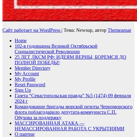
Сайт работает на WordPress
|
Тема: Newsup, автор
Themeansar
Home
102-я годовщина Великой Октябрьской
Социалистической Революции
25 ЛЕТ ЛКСМ РФ: ИДЕЯМ ВЕРНЫ, БОРЕМСЯ ДО
ПОЛНОЙ ПОБЕДЫ!
Member Directory
My Account
My Profile
Reset Password
Sign Up
Газета “Севастопольская правда” №5 (1474) 09 февраля
2024 г
Командование бригады морской пехоты Черноморского
флота поблагодарило депутата-коммуниста С.П.
Обухова за поддержку
МАССИРОВАННАЯ АТАКА —
НЕМАССИРОВАННАЯ РАБОТА С УКРЫТИЯМИ
О партии