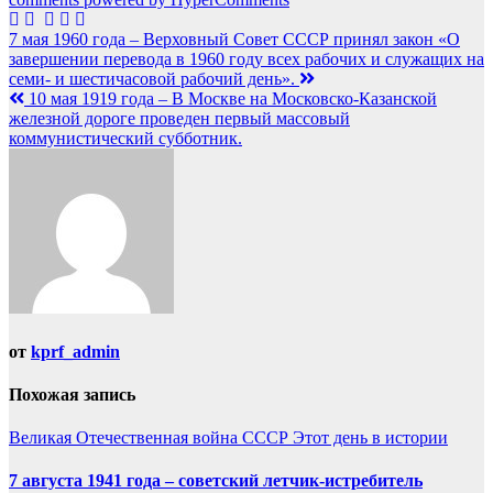
Навигация
7 мая 1960 года – Верховный Совет СССР принял закон «О
завершении перевода в 1960 году всех рабочих и служащих на
по
семи- и шестичасовой рабочий день».
записям
10 мая 1919 года – В Москве на Московско-Казанской
железной дороге проведен первый массовый
коммунистический субботник.
от
kprf_admin
Похожая запись
Великая Отечественная война
СССР
Этот день в истории
7 августа 1941 года – советский летчик-истребитель