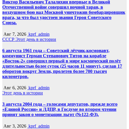
Виктор Васильевич Талалихин впервые в Великой
Отечественной войне совершил ночной таран, в
воздушном бою над Москвой уничтожив бомбардировщик
врага, за что был удостоен звания Героя Советского
Союза.
Авг 7, 2026
kprf_admin
СССР
Этот день в истории
6 августа 1961 года – Советский лётчик-космонавт,
коммунист Герман Степанович Титов на корабле
«Восток-2» совершил первый в мире космический полёт
длительностью более суток (25 часов 11 минут), сделав 17
оборотов вокруг Земли, пролетев более 700 тысяч
километров.
Авг 6, 2026
kprf_admin
Этот день в истории
3 августа 2004 года – голосами депутатов, прежде всего
«Единой России» и ЛДПР, в Госдуме во втором чтении
принят закон о монетизации льгот (№122-ФЗ).
Авг 3, 2026
kprf_admin