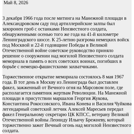
Май 8, 2026
3 декабря 1966 года после митинга на Манежной площади в
Александровском саду под артиллерийские залпы был
захоронен гроб с останками Неизвестного солдата,
обнаруженными осенью того же года на 41-й километре
Ленинградского шоссе. К 25-летию разгрома немецких войск
под Москвой и 22-й годовщине Победы в Великой
Отечественной войне советское руководство приняло
решение о сооружении над могилой Неизвестного солдата
мемориала в память о всех советских воинах, погибших в
борьбе с немецко-фашистскими захватчиками.
Торжественное открытие мемориала состоялось 8 мая 1967
года. В тот день в Москву из Ленинграда был доставлен
факел, зажженный от Вечного огня на Марсовом поле, где
располагается памятник жертвам Революции. На Манежной
площади в присутствии маршалов Георгия Жукова,
Константина Рокоссовского, Ивана Конева и Василия Чуйкова
легендарный советский летчик Алексей Маресьев передал
факел Генеральному секретарю ЦК КПСС, ветерану Великой
Отечественной войны Леониду Ильичу Брежневу, который
торжественно зажег Вечный огонь над могилой Неизвестного
солдата.