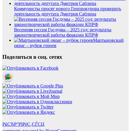
Коммунисты просят нового Генпрокурора проверить
деятельность депутата Дмитрия Саблина
Весенняя сессия Госдумы – 2025 год: результаты
законотворческой работы фракции КПРФ
Мартыновский
овраг – рубеж героев
Поделиться в соц. сетях
РќСЂР°РІРёС‚СЃСЏ
comments powered by HyperComments