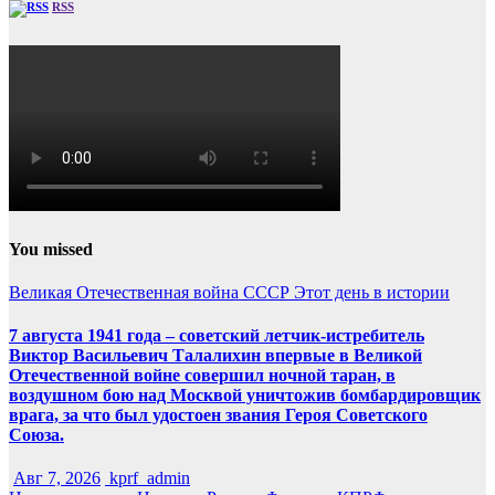
RSS
You missed
Великая Отечественная война
СССР
Этот день в истории
7 августа 1941 года – советский летчик-истребитель
Виктор Васильевич Талалихин впервые в Великой
Отечественной войне совершил ночной таран, в
воздушном бою над Москвой уничтожив бомбардировщик
врага, за что был удостоен звания Героя Советского
Союза.
Авг 7, 2026
kprf_admin