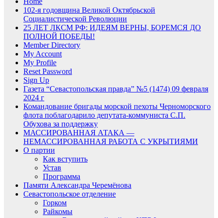
Home
102-я годовщина Великой Октябрьской
Социалистической Революции
25 ЛЕТ ЛКСМ РФ: ИДЕЯМ ВЕРНЫ, БОРЕМСЯ ДО
ПОЛНОЙ ПОБЕДЫ!
Member Directory
My Account
My Profile
Reset Password
Sign Up
Газета “Севастопольская правда” №5 (1474) 09 февраля
2024 г
Командование бригады морской пехоты Черноморского
флота поблагодарило депутата-коммуниста С.П.
Обухова за поддержку
МАССИРОВАННАЯ АТАКА —
НЕМАССИРОВАННАЯ РАБОТА С УКРЫТИЯМИ
О партии
Как вступить
Устав
Программа
Памяти Александра Черемёнова
Севастопольское отделение
Горком
Райкомы