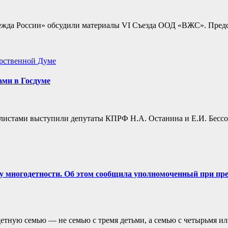
да России» обсудили материалы VI Съезда ООД «ВЖС». Предс
рственной Думе
ами в Госдуме
налистами выступили депутаты КПРФ Н.А. Останина и Е.И. Бесс
ку многодетности. Об этом сообщила уполномоченный при пр
детную семью — не семью с тремя детьми, а семью с четырьмя 