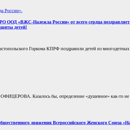
а России».
РО ООД «ВЖС-Надежда России» от всего сердца поздравляет д
ащиты детей!
астопольского Горкома КПРФ поздравили детей из многодетных
на ОФИЦЕРОВА. Казалось бы, определение «душевное» как-то н
общественного движения Всероссийского Женского Союза «Над