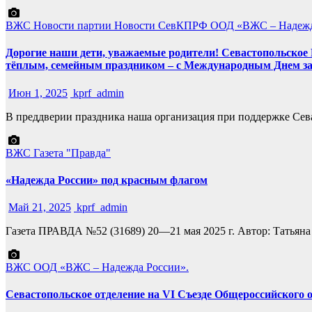
ВЖС
Новости партии
Новости СевКПРФ
ООД «ВЖС – Надежд
Дорогие наши дети, уважаемые родители! Севастопольское 
тёплым, семейным праздником – с Международным Днем з
Июн 1, 2025
kprf_admin
В преддверии праздника наша организация при поддержке Сев
ВЖС
Газета "Правда"
«Надежда России» под красным флагом
Май 21, 2025
kprf_admin
Газета ПРАВДА №52 (31689) 20—21 мая 2025 г. Автор: Татья
ВЖС
ООД «ВЖС – Надежда России».
Севастопольское отделение на VI Съезде Общероссийского 