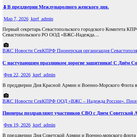
🌷В преддверии Международного женского дня.
Мар 7, 2026
kprf_admin
Первый секретарь Севастопольского городского Комитета КПР
Севастопольского РО ООД «ВЖС-Надежда…
ВЖС
Новости СевКПРФ
Пионерская организация Севастопол
С наступающим праздником дорогие защитники! С Днём Со
Фев 22, 2026
kprf_admin
В преддверии Дня Красной Армии и Военно-Морского Флота 
ВЖС
Новости СевКПРФ
ООД «ВЖС – Надежда России».
Пион
Пионеры поздравляют участников СВО с Днем Советской А
Фев 19, 2026
kprf_admin
В преддверии Дня Советской Армии и Военно-морского флота 