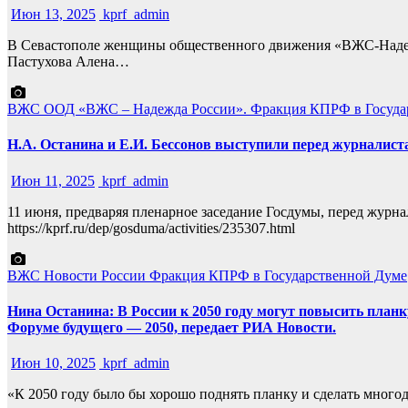
Июн 13, 2025
kprf_admin
В Севастополе женщины общественного движения «ВЖС-Надеж
Пастухова Алена…
ВЖС
ООД «ВЖС – Надежда России».
Фракция КПРФ в Госуда
Н.А. Останина и Е.И. Бессонов выступили перед журналист
Июн 11, 2025
kprf_admin
11 июня, предваряя пленарное заседание Госдумы, перед жур
https://kprf.ru/dep/gosduma/activities/235307.html
ВЖС
Новости России
Фракция КПРФ в Государственной Думе
Нина Останина: В России к 2050 году могут повысить план
Форуме будущего — 2050, передает РИА Новости.
Июн 10, 2025
kprf_admin
«К 2050 году было бы хорошо поднять планку и сделать много