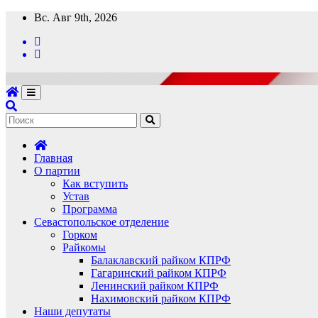
Перейти
Вс. Авг 9th, 2026
к
содержимому
Главная
О партии
Как вступить
Устав
Программа
Севастопольское отделение
Горком
Райкомы
Балаклавский райком КПРФ
Гагаринский райком КПРФ
Ленинский райком КПРФ
Нахимовский райком КПРФ
Наши депутаты