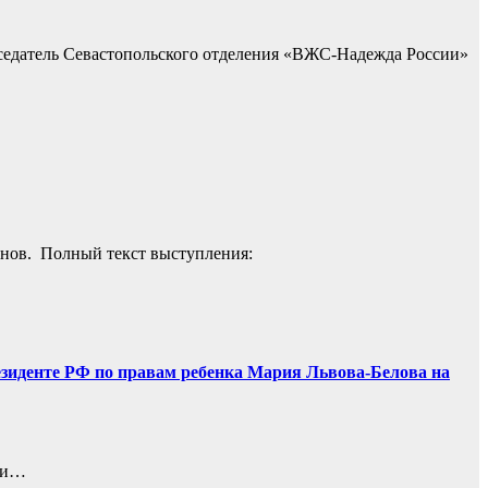
едатель Севастопольского отделения «ВЖС-Надежда России»
онов. Полный текст выступления:
езиденте РФ по правам ребенка Мария Львова-Белова на
или…