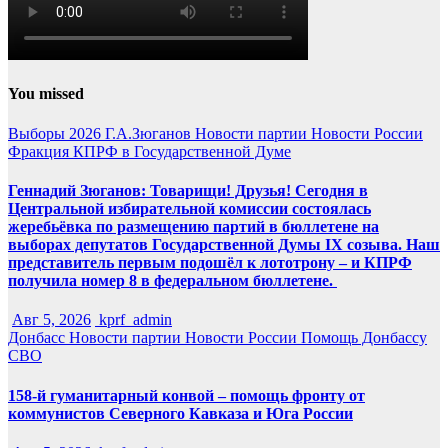
You missed
Выборы 2026
Г.А.Зюганов
Новости партии
Новости России
Фракция КПРФ в Государственной Думе
Геннадий Зюганов: Товарищи! Друзья! Сегодня в
Центральной избирательной комиссии состоялась
жеребьёвка по размещению партий в бюллетене на
выборах депутатов Государственной Думы IX созыва. Наш
представитель первым подошёл к лототрону – и КПРФ
получила номер 8 в федеральном бюллетене.
Авг 5, 2026
kprf_admin
Донбасс
Новости партии
Новости России
Помощь Донбассу
СВО
158-й гуманитарный конвой – помощь фронту от
коммунистов Северного Кавказа и Юга России