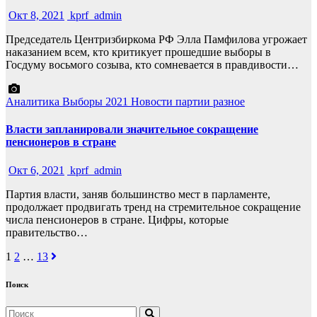
Окт 8, 2021
kprf_admin
Председатель Центризбиркома РФ Элла Памфилова угрожает
наказанием всем, кто критикует прошедшие выборы в
Госдуму восьмого созыва, кто сомневается в правдивости…
Аналитика
Выборы 2021
Новости партии
разное
Власти запланировали значительное сокращение
пенсионеров в стране
Окт 6, 2021
kprf_admin
Партия власти, заняв большинство мест в парламенте,
продолжает продвигать тренд на стремительное сокращение
числа пенсионеров в стране. Цифры, которые
правительство…
Навигация
1
2
…
13
по
Поиск
записям