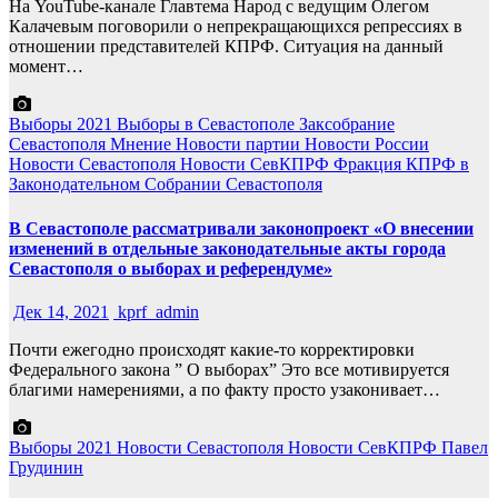
На YouTube-канале Главтема Народ с ведущим Олегом
Калачевым поговорили о непрекращающихся репрессиях в
отношении представителей КПРФ. Ситуация на данный
момент…
Выборы 2021
Выборы в Севастополе
Заксобрание
Севастополя
Мнение
Новости партии
Новости России
Новости Севастополя
Новости СевКПРФ
Фракция КПРФ в
Законодательном Собрании Севастополя
В Севастополе рассматривали законопроект «О внесении
изменений в отдельные законодательные акты города
Севастополя о выборах и референдуме»
Дек 14, 2021
kprf_admin
Почти ежегодно происходят какие-то корректировки
Федерального закона ” О выборах” Это все мотивируется
благими намерениями, а по факту просто узаконивает…
Выборы 2021
Новости Севастополя
Новости СевКПРФ
Павел
Грудинин