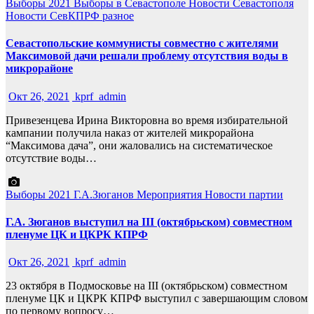
Выборы 2021
Выборы в Севастополе
Новости Севастополя
Новости СевКПРФ
разное
Севастопольские коммунисты совместно с жителями
Максимовой дачи решали проблему отсутствия воды в
микрорайоне
Окт 26, 2021
kprf_admin
Привезенцева Ирина Викторовна во время избирательной
кампании получила наказ от жителей микрорайона
“Максимова дача”, они жаловались на систематическое
отсутствие воды…
Выборы 2021
Г.А.Зюганов
Мероприятия
Новости партии
Г.А. Зюганов выступил на III (октябрьском) совместном
пленуме ЦК и ЦКРК КПРФ
Окт 26, 2021
kprf_admin
23 октября в Подмосковье на III (октябрьском) совместном
пленуме ЦК и ЦКРК КПРФ выступил с завершающим словом
по первому вопросу…