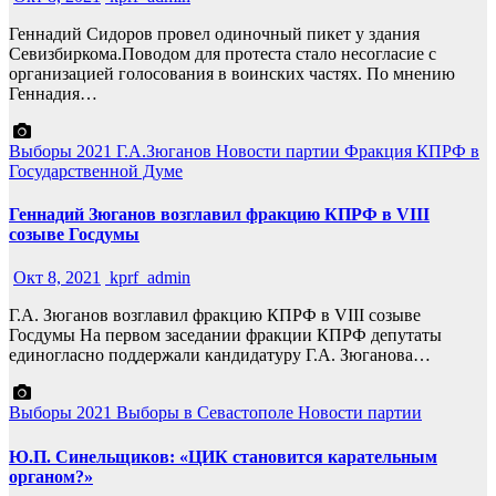
Геннадий Сидоров провел одиночный пикет у здания
Севизбиркома.Поводом для протеста стало несогласие с
организацией голосования в воинских частях. По мнению
Геннадия…
Выборы 2021
Г.А.Зюганов
Новости партии
Фракция КПРФ в
Государственной Думе
Геннадий Зюганов возглавил фракцию КПРФ в VIII
созыве Госдумы
Окт 8, 2021
kprf_admin
Г.А. Зюганов возглавил фракцию КПРФ в VIII созыве
Госдумы На первом заседании фракции КПРФ депутаты
единогласно поддержали кандидатуру Г.А. Зюганова…
Выборы 2021
Выборы в Севастополе
Новости партии
Ю.П. Синельщиков: «ЦИК становится карательным
органом?»