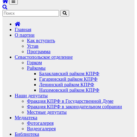
Главная
О партии
Как вступить
Устав
Программа
Севастопольское отделение
Горком
Райкомы
Балаклавский райком КПРФ
Гагаринский райком КПРФ
Ленинский райком КПРФ
Нахимовский райком КПРФ
Наши депутаты
Фракция КПРФ в Государственной Думе
Фракция КПРФ в законодательном собрании
Местные депутаты
Медиатека
Фотогалерея
Видеогалерея
Библиотека