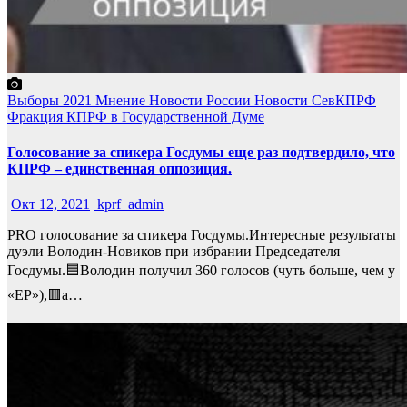
Выборы 2021
Мнение
Новости России
Новости СевКПРФ
Фракция КПРФ в Государственной Думе
Голосование за спикера Госдумы еще раз подтвердило, что
КПРФ – единственная оппозиция.
Окт 12, 2021
kprf_admin
PRO голосование за спикера Госдумы.Интересные результаты
дуэли Володин-Новиков при избрании Председателя
Госдумы.🟦Володин получил 360 голосов (чуть больше, чем у
«ЕР»),🟥а…