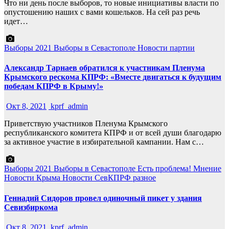
Что ни день после выборов, то новые инициативы власти по
опустошению наших с вами кошельков. На сей раз речь
идет…
Выборы 2021
Выборы в Севастополе
Новости партии
Александр Тарнаев обратился к участникам Пленума
Крымского рескома КПРФ: «Вместе двигаться к будущим
победам КПРФ в Крыму!»
Окт 8, 2021
kprf_admin
Приветствую участников Пленума Крымского
республиканского комитета КПРФ и от всей души благодарю
за активное участие в избирательной кампании. Нам с…
Выборы 2021
Выборы в Севастополе
Есть проблема!
Мнение
Новости Крыма
Новости СевКПРФ
разное
Геннадий Сидоров провел одиночный пикет у здания
Севизбиркома
Окт 8, 2021
kprf_admin