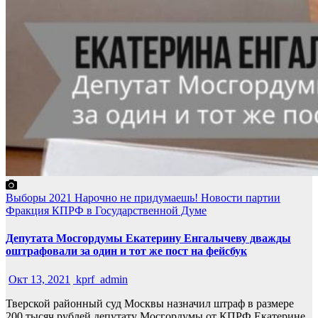
Выборы 2021
Нарочно не придумаешь!
Новости партии
Фракция КПРФ в Государственной Думе
Депутата Мосгордумы Екатерину Енгалычеву дважды
оштрафовали за один и тот же пост на фейсбук
Окт 13, 2021
kprf_admin
Тверской районный суд Москвы назначил штраф в размере
200 тысяч рублей депутату Мосгордумы от КПРФ Екатерине