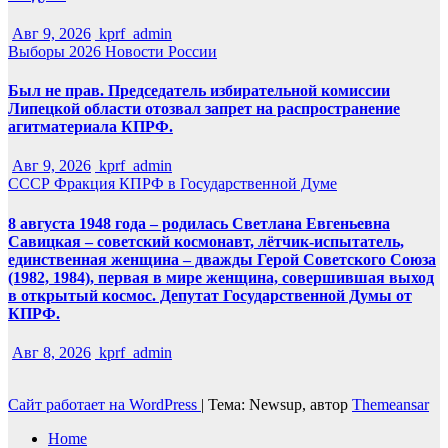
Авг 9, 2026
kprf_admin
Выборы 2026
Новости России
Был не прав. Председатель избирательной комиссии
Липецкой области отозвал запрет на распространение
агитматериала КПРФ.
Авг 9, 2026
kprf_admin
СССР
Фракция КПРФ в Государственной Думе
8 августа 1948 года – родилась Светлана Евгеньевна
Савицкая – советский космонавт, лётчик-испытатель,
единственная женщина – дважды Герой Советского Союза
(1982, 1984), первая в мире женщина, совершившая выход
в открытый космос. Депутат Государственной Думы от
КПРФ.
Авг 8, 2026
kprf_admin
Сайт работает на WordPress
|
Тема: Newsup, автор
Themeansar
Home