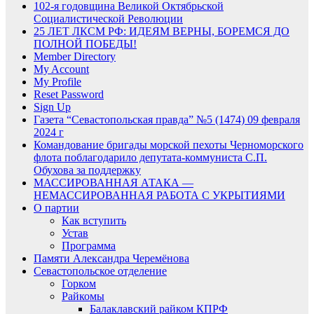
102-я годовщина Великой Октябрьской
Социалистической Революции
25 ЛЕТ ЛКСМ РФ: ИДЕЯМ ВЕРНЫ, БОРЕМСЯ ДО
ПОЛНОЙ ПОБЕДЫ!
Member Directory
My Account
My Profile
Reset Password
Sign Up
Газета “Севастопольская правда” №5 (1474) 09 февраля
2024 г
Командование бригады морской пехоты Черноморского
флота поблагодарило депутата-коммуниста С.П.
Обухова за поддержку
МАССИРОВАННАЯ АТАКА —
НЕМАССИРОВАННАЯ РАБОТА С УКРЫТИЯМИ
О партии
Как вступить
Устав
Программа
Памяти Александра Черемёнова
Севастопольское отделение
Горком
Райкомы
Балаклавский райком КПРФ