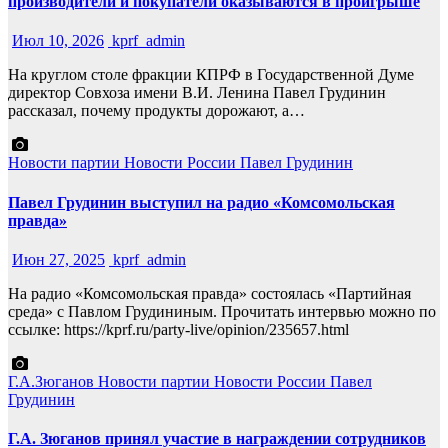
производители и покупатели оказываются в проигрыше
Июл 10, 2026
kprf_admin
На круглом столе фракции КПРФ в Государственной Думе
директор Совхоза имени В.И. Ленина Павел Грудинин
рассказал, почему продукты дорожают, а…
Новости партии
Новости России
Павел Грудинин
Павел Грудинин выступил на радио «Комсомольская
правда»
Июн 27, 2025
kprf_admin
На радио «Комсомольская правда» состоялась «Партийная
среда» с Павлом Грудининым. Прочитать интервью можно по
ссылке: https://kprf.ru/party-live/opinion/235657.html
Г.А.Зюганов
Новости партии
Новости России
Павел
Грудинин
Г.А. Зюганов принял участие в награждении сотрудников