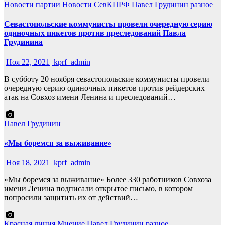
Новости партии
Новости СевКПРФ
Павел Грудинин
разное
Севастопольские коммунисты провели очередную серию
одиночных пикетов против преследований Павла
Грудинина
Ноя 22, 2021
kprf_admin
В субботу 20 ноября севастопольские коммунисты провели
очередную серию одиночных пикетов против рейдерских
атак на Совхоз имени Ленина и преследований…
Павел Грудинин
«Мы боремся за выживание»
Ноя 18, 2021
kprf_admin
«Мы боремся за выживание» Более 330 работников Совхоза
имени Ленина подписали открытое письмо, в котором
попросили защитить их от действий…
Красная линия
Мнение
Павел Грудинин
разное