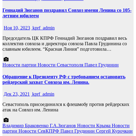
Геннадий Зюганов поздравил Совхоз имени Ленина со 105-
летним юбилеем
Ноя 10, 2023
kprf_admin
Председатель ЦК КПРФ Геннадий Зюганов поздравил весь
коллектив совхоза и директора совхоза Павла Грудинина со
славным юбилеем. “Красная Линия” подготовила…
Новости партии
Новости Севастополя
Павел Грудинин
Обращение к Президенту РФ с требованием остановить
рейдерский захват Совхоза им. Ленина.
Дек 23, 2021
kprf_admin
Севастополь присоединился к флешмобу против рейдерских
атак на Совхоз им. Ленина
Владимир Браковенко
Г.А.Зюганов
Новости Крыма
Новости
партии
Новости СевКПРФ
Павел Грудинин
Сергей Курочкин