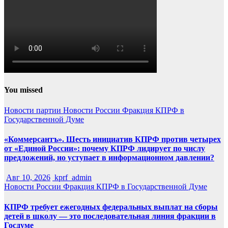
You missed
Новости партии
Новости России
Фракция КПРФ в
Государственной Думе
«Коммерсантъ». Шесть инициатив КПРФ против четырех
от «Единой России»: почему КПРФ лидирует по числу
предложений, но уступает в информационном давлении?
Авг 10, 2026
kprf_admin
Новости России
Фракция КПРФ в Государственной Думе
КПРФ требует ежегодных федеральных выплат на сборы
детей в школу — это последовательная линия фракции в
Госдуме