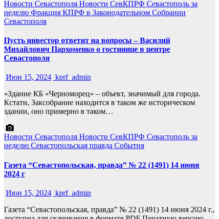
Новости Севастополя
Новости СевКПРФ
Севастополь за
неделю
Фракция КПРФ в Законодательном Собрании
Севастополя
Пусть инвестор ответит на вопросы – Василий
Михайлович Пархоменко о гостинице в центре
Севастополя
Июн 15, 2024
kprf_admin
«Здание КБ «Черноморец» – объект, значимый для города.
Кстати, Заксобрание находится в таком же историческом
здании, оно примерно в таком…
Новости Севастополя
Новости СевКПРФ
Севастополь за
неделю
Севастопольская правда
События
Газета “Севастопольская, правда” № 22 (1491) 14 июня
2024 г
Июн 15, 2024
kprf_admin
Газета “Севастопольская, правда” № 22 (1491) 14 июня 2024 г.,
доступна для скачивания в формате PDF Печатную версию