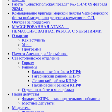
Газета “Севастопольская правда” №5 (1474) 09 февраля
2024 г
Командование бригады морской пехоты Черноморского
флота поблагодарило депутата-коммуниста С.П.
Обухова за поддержку
МАССИРОВАННАЯ АТАКА —
НЕМАССИРОВАННАЯ РАБОТА С УКРЫТИЯМИ
О партии
Как вступить
Устав
Программа
Памяти Александра Черемёнова
Севастопольское отделение
Горком
Райкомы
Балаклавский райком КПРФ
Гагаринский райком КПРФ
Ленинский райком КПРФ
Нахимовский райком КПРФ
Отдел по работе в молодёжью
Наши депутаты
Фракция КПРФ в законодательном собрании
Местные депутаты
Медиатека