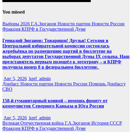
You missed
Выборы 2026
Г.А.Зюганов
Новости партии
Новости России
Фракция КПРФ в Государственной Думе
Геннадий Зюганов: Товарищи! Друзья! Сегодня в
Центральной избирательной комиссии состоялась
жеребьёвка по размещению партий в бюллетене на
выборах депутатов Государственной Думы IX созыва. Наш
представитель первым подошёл к лототрону – и КПРФ
получила номер 8 в федеральном бюллетене.
Авг 5, 2026
kprf_admin
Донбасс
Новости партии
Новости России
Помощь Донбассу
СВО
158-й гуманитарный конвой – помощь фронту от
коммунистов Северного Кавказа и Юга России
Авг 5, 2026
kprf_admin
Великая Отечественная война
Г.А.Зюганов
История СССР
Фракция КПРФ в Государственной Думе