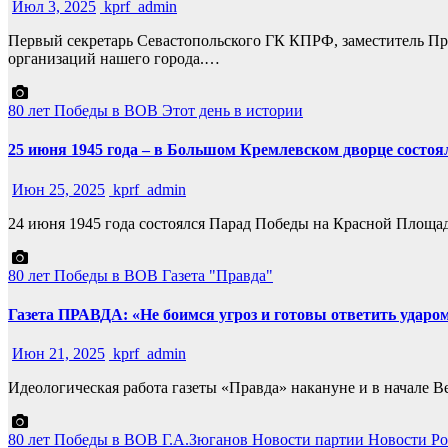
Июл 3, 2025
kprf_admin
Первый секретарь Севастопольского ГК КПРФ, заместитель Пре
организаций нашего города.…
80 лет Победы в ВОВ
Этот день в истории
25 июня 1945 года – в Большом Кремлевском дворце состоял
Июн 25, 2025
kprf_admin
24 июня 1945 года состоялся Парад Победы на Красной Площа
80 лет Победы в ВОВ
Газета "Правда"
Газета ПРАВДА: «Не боимся угроз и готовы ответить ударом
Июн 21, 2025
kprf_admin
Идеологическая работа газеты «Правда» накануне и в начал
80 лет Победы в ВОВ
Г.А.Зюганов
Новости партии
Новости Ро