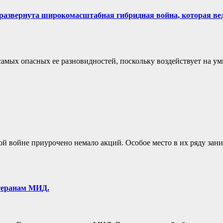
 развернута широкомасштабная гибридная война, которая ве
самых опасных ее разновидностей, поскольку воздействует на 
ной войне приурочено немало акций. Особое место в их ряду 
етеранам МИД.