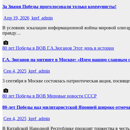
За Знамя Победы проголосовали только коммунисты!
Апр 19, 2026
kprf_admin
В условиях эскалации информационной войны мировой олигарх
правду…
80 лет Победы в ВОВ
Г.А.Зюганов
Этот день в истории
Г.А. Зюганов на митинге в Москве: «Идем нашим славным 
Сен 4, 2025
kprf_admin
3 сентября в Москве состоялась патриотическая акция, пос
80 лет Победы в ВОВ
Мировые новости
СССР
80-лет Победы над милитаристской Японией широко отмеча
Сен 4, 2025
kprf_admin
В Китайской Народной Республике проходят торжества в чест