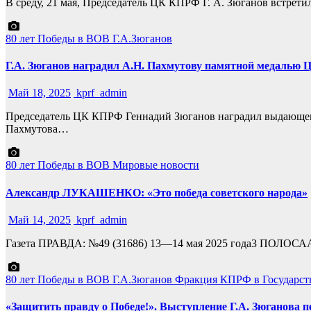
В среду, 21 мая, Председатель ЦК КПРФ Г. А. Зюганов встрет
80 лет Победы в ВОВ
Г.А.Зюганов
Г.А. Зюганов наградил А.Н. Пахмутову памятной медалью
Май 18, 2025
kprf_admin
Председатель ЦК КПРФ Геннадий Зюганов наградил выдающего
Пахмутова…
80 лет Победы в ВОВ
Мировые новости
Александр ЛУКАШЕНКО: «Это победа советского народа»
Май 14, 2025
kprf_admin
Газета ПРАВДА: №49 (31686) 13—14 мая 2025 года3 ПОЛОСА
80 лет Победы в ВОВ
Г.А.Зюганов
Фракция КПРФ в Государст
«Защитить правду о Победе!». Выступление Г.А. Зюганова п