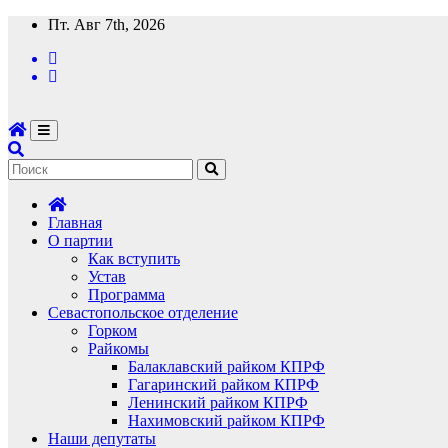
Перейти
Пт. Авг 7th, 2026
к
содержимому
Главная
О партии
Как вступить
Устав
Программа
Севастопольское отделение
Горком
Райкомы
Балаклавский райком КПРФ
Гагаринский райком КПРФ
Ленинский райком КПРФ
Нахимовский райком КПРФ
Наши депутаты