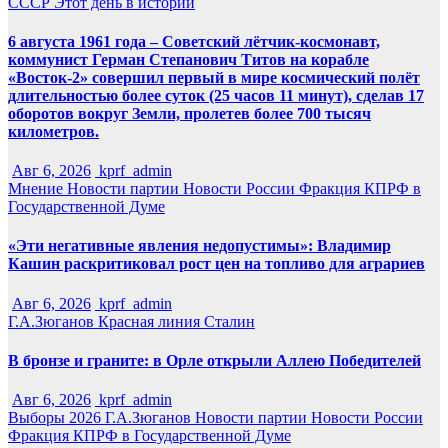
СССР
Этот день в истории
6 августа 1961 года – Советский лётчик-космонавт,
коммунист Герман Степанович Титов на корабле
«Восток-2» совершил первый в мире космический полёт
длительностью более суток (25 часов 11 минут), сделав 17
оборотов вокруг Земли, пролетев более 700 тысяч
километров.
Авг 6, 2026
kprf_admin
Мнение
Новости партии
Новости России
Фракция КПРФ в
Государственной Думе
«Эти негативные явления недопустимы»: Владимир
Кашин раскритиковал рост цен на топливо для аграриев
Авг 6, 2026
kprf_admin
Г.А.Зюганов
Красная линия
Сталин
В бронзе и граните: в Орле открыли Аллею Победителей
Авг 6, 2026
kprf_admin
Выборы 2026
Г.А.Зюганов
Новости партии
Новости России
Фракция КПРФ в Государственной Думе