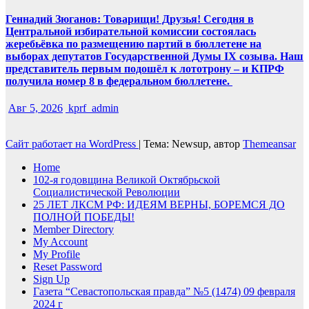
Геннадий Зюганов: Товарищи! Друзья! Сегодня в
Центральной избирательной комиссии состоялась
жеребьёвка по размещению партий в бюллетене на
выборах депутатов Государственной Думы IX созыва. Наш
представитель первым подошёл к лототрону – и КПРФ
получила номер 8 в федеральном бюллетене.
Авг 5, 2026
kprf_admin
Сайт работает на WordPress
|
Тема: Newsup, автор
Themeansar
Home
102-я годовщина Великой Октябрьской
Социалистической Революции
25 ЛЕТ ЛКСМ РФ: ИДЕЯМ ВЕРНЫ, БОРЕМСЯ ДО
ПОЛНОЙ ПОБЕДЫ!
Member Directory
My Account
My Profile
Reset Password
Sign Up
Газета “Севастопольская правда” №5 (1474) 09 февраля
2024 г