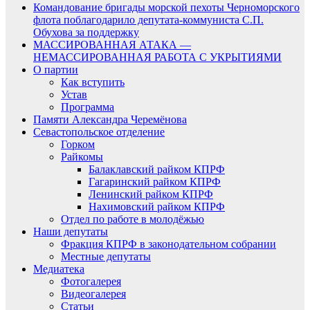
Командование бригады морской пехоты Черноморского
флота поблагодарило депутата-коммуниста С.П.
Обухова за поддержку
МАССИРОВАННАЯ АТАКА —
НЕМАССИРОВАННАЯ РАБОТА С УКРЫТИЯМИ
О партии
Как вступить
Устав
Программа
Памяти Александра Черемёнова
Севастопольское отделение
Горком
Райкомы
Балаклавский райком КПРФ
Гагаринский райком КПРФ
Ленинский райком КПРФ
Нахимовский райком КПРФ
Отдел по работе в молодёжью
Наши депутаты
Фракция КПРФ в законодательном собрании
Местные депутаты
Медиатека
Фотогалерея
Видеогалерея
Статьи