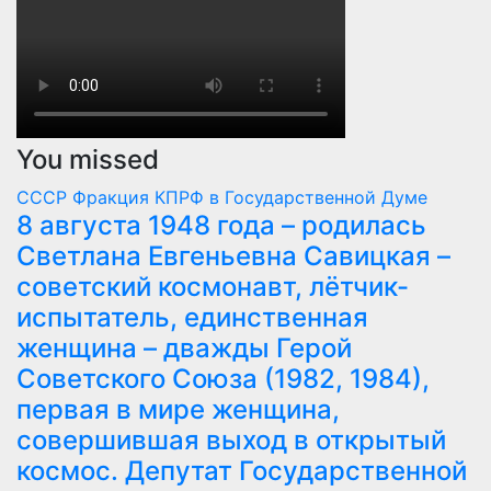
You missed
СССР
Фракция КПРФ в Государственной Думе
8 августа 1948 года – родилась
Светлана Евгеньевна Савицкая –
советский космонавт, лётчик-
испытатель, единственная
женщина – дважды Герой
Советского Союза (1982, 1984),
первая в мире женщина,
совершившая выход в открытый
космос. Депутат Государственной