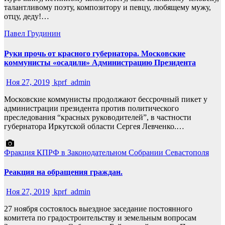
талантливому поэту, композитору и певцу, любящему мужу,
отцу, деду!…
Павел Грудинин
Руки прочь от красного губернатора. Московские
коммунисты «осадили» Администрацию Президента
Ноя 27, 2019
kprf_admin
Московские коммунисты продолжают бессрочный пикет у
администрации президента против политического
преследования “красных руководителей”, в частности
губернатора Иркутской области Сергея Левченко.…
Фракция КПРФ в Законодательном Собрании Севастополя
Реакция на обращения граждан.
Ноя 27, 2019
kprf_admin
27 ноября состоялось выездное заседание постоянного
комитета по градостроительству и земельным вопросам