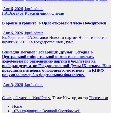
Авг 6, 2026
kprf_admin
Г.А.Зюганов
Красная линия
Сталин
В бронзе и граните: в Орле открыли Аллею Победителей
Авг 6, 2026
kprf_admin
Выборы 2026
Г.А.Зюганов
Новости партии
Новости России
Фракция КПРФ в Государственной Думе
Геннадий Зюганов: Товарищи! Друзья! Сегодня в
Центральной избирательной комиссии состоялась
жеребьёвка по размещению партий в бюллетене на
выборах депутатов Государственной Думы IX созыва. Наш
представитель первым подошёл к лототрону – и КПРФ
получила номер 8 в федеральном бюллетене.
Авг 5, 2026
kprf_admin
Сайт работает на WordPress
|
Тема: Newsup, автор
Themeansar
Home
102-я годовщина Великой Октябрьской