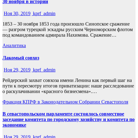
30 ноября в истории
Ноя 30, 2019
kprf_admin
1853 – 30 ноября 1853 года произошло Синопское сражение
— разгром турецкой эскадры русским Черноморским флотом
под командованием адмирала Нахимова. Сражение…
Аналитика
Лакомый совхоз
Ноя 29, 2019
kprf_admin
Рейдерский захват совхоза имени Ленина как первый шаг на
пути к пересмотру итогов приватизации: наше расследование
о раскулачивании «красного бизнесмена».…
Фракция КПРФ в Законодательном Собрании Севастополя
В севастопольском парламенте состоялось совместное
заседание комитета по городскому хозяйству и комитета по
экономике
Ноя 29, 2019
kprf_admin