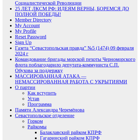
Социалистической Революции
25 ЛЕТ ЛКСМ РФ: ИДЕЯМ ВЕРНЫ, БОРЕМСЯ ДО
ПОЛНОЙ ПОБЕДЫ!
Member Directory
My Account
My Profile
Reset Password
Sign Up
Газета “Севастопольская правда” №5 (1474) 09 февраля
2024 г
Командование бригады морской пехоты Черноморского
флота поблагодарило депутата-коммуниста С.П.
Обухова за поддержку
МАССИРОВАННАЯ АТАКА —
НЕМАССИРОВАННАЯ РАБОТА С УКРЫТИЯМИ
О партии
Как вступить
Устав
Программа
Памяти Александра Черемёнова
Севастопольское отделение
Горком
Райкомы
Балаклавский райком КПРФ
Гагаринский райком КПРФ