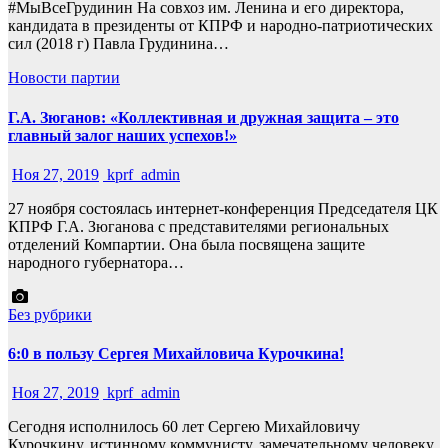
#МыВсеГрудинин На совхоз им. Ленина и его директора,
кандидата в президенты от КПРФ и народно-патриотических
сил (2018 г) Павла Грудинина…
Новости партии
Г.А. Зюганов: «Коллективная и дружная защита – это
главный залог наших успехов!»
Ноя 27, 2019
kprf_admin
27 ноября состоялась интернет-конференция Председателя ЦК
КПРФ Г.А. Зюганова с представителями региональных
отделений Компартии. Она была посвящена защите
народного губернатора…
Без рубрики
6:0 в пользу Сергея Михайловича Курочкина!
Ноя 27, 2019
kprf_admin
Сегодня исполнилось 60 лет Сергею Михайловичу
Курочкину, истинному коммунисту, замечательному человеку,