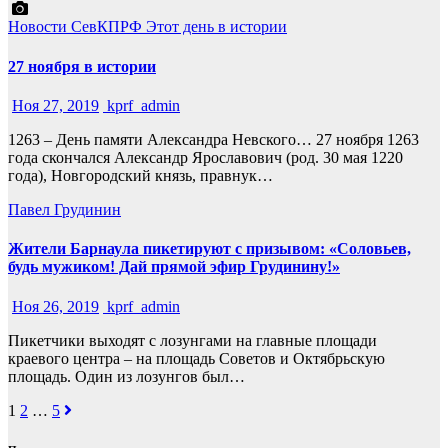
Новости СевКПРФ
Этот день в истории
27 ноября в истории
Ноя 27, 2019
kprf_admin
1263 – День памяти Александра Невского… 27 ноября 1263
года скончался Александр Ярославович (род. 30 мая 1220
года), Новгородский князь, правнук…
Павел Грудинин
Жители Барнаула пикетируют с призывом: «Соловьев,
будь мужиком! Дай прямой эфир Грудинину!»
Ноя 26, 2019
kprf_admin
Пикетчики выходят с лозунгами на главные площади
краевого центра – на площадь Советов и Октябрьскую
площадь. Один из лозунгов был…
Навигация
1
2
…
5
по