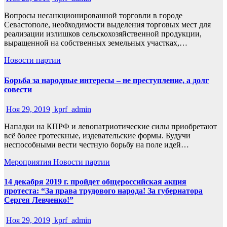
Вопросы несанкционированной торговли в городе
Севастополе, необходимости выделения торговых мест для
реализации излишков сельскохозяйственной продукции,
выращенной на собственных земельных участках,…
Новости партии
Борьба за народные интересы – не преступление, а долг
совести
Ноя 29, 2019
kprf_admin
Нападки на КПРФ и левопатриотические силы приобретают
всё более гротескные, издевательские формы. Будучи
неспособными вести честную борьбу на поле идей…
Мероприятия
Новости партии
14 декабря 2019 г. пройдет общероссийская акция
протеста: “За права трудового народа! За губернатора
Сергея Левченко!”
Ноя 29, 2019
kprf_admin