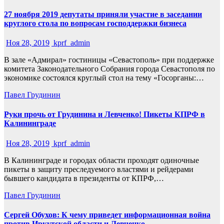
27 ноября 2019 депутаты приняли участие в заседании
круглого стола по вопросам господдержки бизнеса
Ноя 28, 2019
kprf_admin
В зале «Адмирал» гостиницы «Севастополь» при поддержке
комитета Законодательного Собрания города Севастополя по
экономике состоялся круглый стол на тему «Госорганы:…
Павел Грудинин
Руки прочь от Грудинина и Левченко! Пикеты КПРФ в
Калининграде
Ноя 28, 2019
kprf_admin
В Калининграде и городах области проходят одиночные
пикеты в защиту преследуемого властями и рейдерами
бывшего кандидата в президенты от КПРФ,…
Павел Грудинин
Сергей Обухов: К чему приведет информационная война
против Иркутской области и Левченко