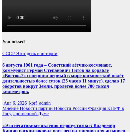
You missed
СССР
Этот день в истории
6 августа 1961 года – Советский лётчик-космонавт,
коммунист Герман Степанович Титов на корабле
«Восток-2» совершил первый в мире космический полёт
длительностью более суток (25 часов 11 минут), сделав 17
оборотов вокруг Земли, пролетев более 700 тысяч
километров.
Авг 6, 2026
kprf_admin
Мнение
Новости партии
Новости России
Фракция КПРФ в
Государственной Думе
«Эти негативные явления недопустимы»: Владимир
Кашин раскритиковал рост цен на топливо для аграриев