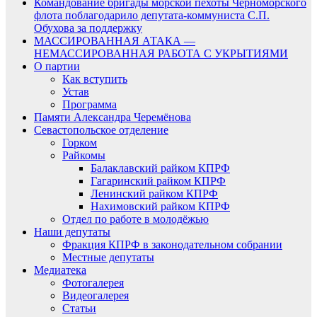
Командование бригады морской пехоты Черноморского
флота поблагодарило депутата-коммуниста С.П.
Обухова за поддержку
МАССИРОВАННАЯ АТАКА —
НЕМАССИРОВАННАЯ РАБОТА С УКРЫТИЯМИ
О партии
Как вступить
Устав
Программа
Памяти Александра Черемёнова
Севастопольское отделение
Горком
Райкомы
Балаклавский райком КПРФ
Гагаринский райком КПРФ
Ленинский райком КПРФ
Нахимовский райком КПРФ
Отдел по работе в молодёжью
Наши депутаты
Фракция КПРФ в законодательном собрании
Местные депутаты
Медиатека
Фотогалерея
Видеогалерея
Статьи