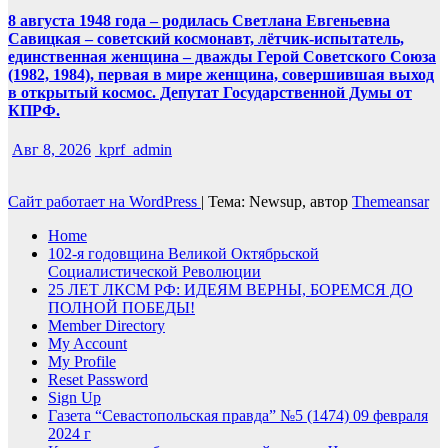
8 августа 1948 года – родилась Светлана Евгеньевна
Савицкая – советский космонавт, лётчик-испытатель,
единственная женщина – дважды Герой Советского Союза
(1982, 1984), первая в мире женщина, совершившая выход
в открытый космос. Депутат Государственной Думы от
КПРФ.
Авг 8, 2026
kprf_admin
Сайт работает на WordPress
|
Тема: Newsup, автор
Themeansar
Home
102-я годовщина Великой Октябрьской
Социалистической Революции
25 ЛЕТ ЛКСМ РФ: ИДЕЯМ ВЕРНЫ, БОРЕМСЯ ДО
ПОЛНОЙ ПОБЕДЫ!
Member Directory
My Account
My Profile
Reset Password
Sign Up
Газета “Севастопольская правда” №5 (1474) 09 февраля
2024 г