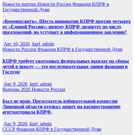
Новости партии
Новости России
Фракция КПРФ в
Государственной Думе
«Коммерсантъ». Шесть инициатив КПРФ против четырех
от «Единой России»: почему КПРФ лидирует по числу
предложений, но уступает в информационном давлении?
Авг 10, 2026
kprf_admin
Новости России
Фракция КПРФ в Государственной Думе
КПРФ требует ежегодных федеральных выплат на сборы
детей в школу — это последовательная линия фракции в
Госдуме
Авг 9, 2026
kprf_admin
Выборы 2026
Новости России
Был не прав. Председатель избирательной комиссии
Липецкой области отозвал запрет на распространение
агитматериала КПРФ.
Авг 9, 2026
kprf_admin
СССР
Фракция КПРФ в Государственной Думе