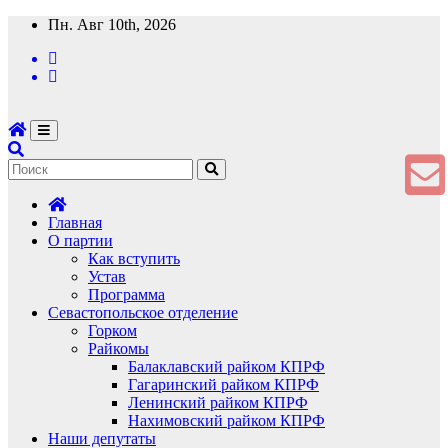
Перейти
Пн. Авг 10th, 2026
к
содержимому
Главная
О партии
Как вступить
Устав
Программа
Севастопольское отделение
Горком
Райкомы
Балаклавский райком КПРФ
Гагаринский райком КПРФ
Ленинский райком КПРФ
Нахимовский райком КПРФ
Наши депутаты