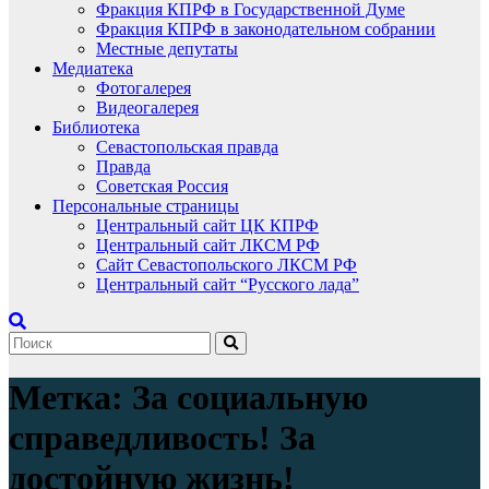
Фракция КПРФ в Государственной Думе
Фракция КПРФ в законодательном собрании
Местные депутаты
Медиатека
Фотогалерея
Видеогалерея
Библиотека
Севастопольская правда
Правда
Советская Россия
Персональные страницы
Центральный сайт ЦК КПРФ
Центральный сайт ЛКСМ РФ
Сайт Севастопольского ЛКСМ РФ
Центральный сайт “Русского лада”
Метка:
За социальную
справедливость! За
достойную жизнь!