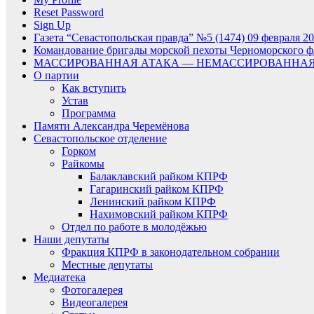
Reset Password
Sign Up
Газета “Севастопольская правда” №5 (1474) 09 февраля 20
Командование бригады морской пехоты Черноморского фл
МАССИРОВАННАЯ АТАКА — НЕМАССИРОВАННАЯ
О партии
Как вступить
Устав
Программа
Памяти Александра Черемёнова
Севастопольское отделение
Горком
Райкомы
Балаклавский райком КПРФ
Гагаринский райком КПРФ
Ленинский райком КПРФ
Нахимовский райком КПРФ
Отдел по работе в молодёжью
Наши депутаты
Фракция КПРФ в законодательном собрании
Местные депутаты
Медиатека
Фотогалерея
Видеогалерея