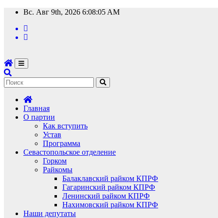
Перейти
Вс. Авг 9th, 2026
6:08:06 AM
к
содержимому
Главная
О партии
Как вступить
Устав
Программа
Севастопольское отделение
Горком
Райкомы
Балаклавский райком КПРФ
Гагаринский райком КПРФ
Ленинский райком КПРФ
Нахимовский райком КПРФ
Наши депутаты