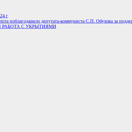
24 г
ота поблагодарило депутата-коммуниста С.П. Обухова за подд
 РАБОТА С УКРЫТИЯМИ