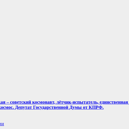
кая – советский космонавт, лётчик-испытатель, единственная
осмос. Депутат Государственной Думы от КПРФ.
ии