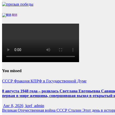
RSS
You missed
СССР
Фракция КПРФ в Государственной Думе
8 августа 1948 года – родилась Светлана Евгеньевна Савиц
первая в мире женщина, совершившая выход в открытый к
Авг 8, 2026
kprf_admin
Великая Отечественная война
СССР
Сталин
Этот день в истор