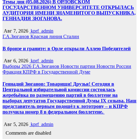
Темы дня (05.08.2026) В ОРЛОВСКОМ
ГОСУДАРСТВЕННОМ УНИВЕРСИТЕТЕ ОТКРЫЛАСЬ
АУДИТОРИЯ ИМЕНИ ЗНАМЕНИТОГО ВЫПУСКНИКА,
ГЕННАДИЯ ЗЮГАНОВА.
Авг 7, 2026
kprf_admin
Г.А.Зюганов
Красная линия
Сталин
В бронзе и граните: в Орле открыли Аллею Победителей
Авг 6, 2026
kprf_admin
Выборы 2026
Г.А.Зюганов
Новости партии
Новости России
Фракция КПРФ в Государственной Думе
Геннадий Зюганов: Товарищи! Друзья! Сегодня в
Центральной избирательной комиссии состоялась
жеребьёвка по размещению партий в бюллетене на
выборах депутатов Государственной Думы IX созыва. Наш
представитель первым подошёл к лототрону – и КПРФ
получила номер 8 в федеральном бюллетене.
Авг 5, 2026
kprf_admin
Comments are disabled