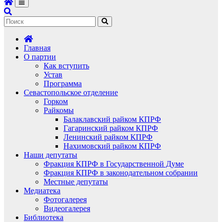
Главная
О партии
Как вступить
Устав
Программа
Севастопольское отделение
Горком
Райкомы
Балаклавский райком КПРФ
Гагаринский райком КПРФ
Ленинский райком КПРФ
Нахимовский райком КПРФ
Наши депутаты
Фракция КПРФ в Государственной Думе
Фракция КПРФ в законодательном собрании
Местные депутаты
Медиатека
Фотогалерея
Видеогалерея
Библиотека