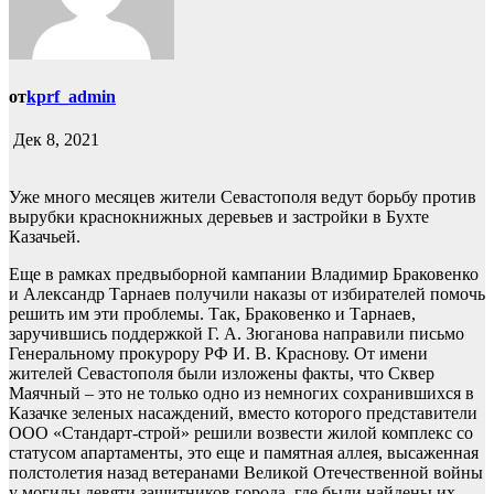
от
kprf_admin
Дек 8, 2021
Уже много месяцев жители Севастополя ведут борьбу против
вырубки краснокнижных деревьев и застройки в Бухте
Казачьей.
Еще в рамках предвыборной кампании Владимир Браковенко
и Александр Тарнаев получили наказы от избирателей помочь
решить им эти проблемы. Так, Браковенко и Тарнаев,
заручившись поддержкой Г. А. Зюганова направили письмо
Генеральному прокурору РФ И. В. Краснову. От имени
жителей Севастополя были изложены факты, что Сквер
Маячный – это не только одно из немногих сохранившихся в
Казачке зеленых насаждений, вместо которого представители
ООО «Стандарт-строй» решили возвести жилой комплекс со
статусом апартаменты, это еще и памятная аллея, высаженная
полстолетия назад ветеранами Великой Отечественной войны
у могилы девяти защитников города, где были найдены их