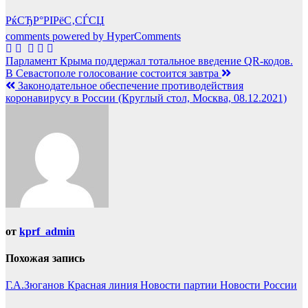
РќСЂР°РІРёС‚СЃСЏ
comments powered by HyperComments
Навигация
Парламент Крыма поддержал тотальное введение QR-кодов.
В Севастополе голосование состоится завтра
по
Законодательное обеспечение противодействия
записям
коронавирусу в России (Круглый стол, Москва, 08.12.2021)
от
kprf_admin
Похожая запись
Г.А.Зюганов
Красная линия
Новости партии
Новости России