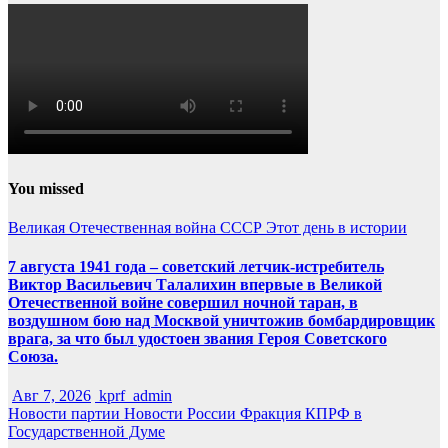
You missed
Великая Отечественная война
СССР
Этот день в истории
7 августа 1941 года – советский летчик-истребитель
Виктор Васильевич Талалихин впервые в Великой
Отечественной войне совершил ночной таран, в
воздушном бою над Москвой уничтожив бомбардировщик
врага, за что был удостоен звания Героя Советского
Союза.
Авг 7, 2026
kprf_admin
Новости партии
Новости России
Фракция КПРФ в
Государственной Думе