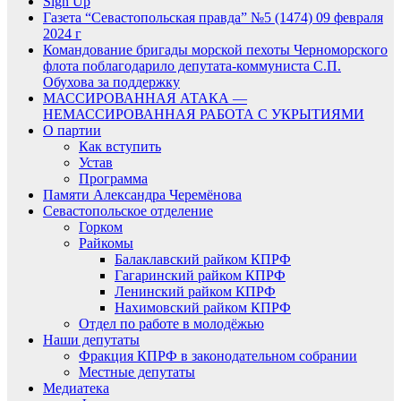
Sign Up
Газета “Севастопольская правда” №5 (1474) 09 февраля
2024 г
Командование бригады морской пехоты Черноморского
флота поблагодарило депутата-коммуниста С.П.
Обухова за поддержку
МАССИРОВАННАЯ АТАКА —
НЕМАССИРОВАННАЯ РАБОТА С УКРЫТИЯМИ
О партии
Как вступить
Устав
Программа
Памяти Александра Черемёнова
Севастопольское отделение
Горком
Райкомы
Балаклавский райком КПРФ
Гагаринский райком КПРФ
Ленинский райком КПРФ
Нахимовский райком КПРФ
Отдел по работе в молодёжью
Наши депутаты
Фракция КПРФ в законодательном собрании
Местные депутаты
Медиатека