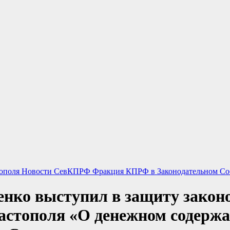
тополя
Новости СевКПРФ
Фракция КПРФ в Законодательном Со
ко выступил в защиту законо
вастополя «О денежном содерж