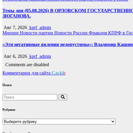
Темы дня (05.08.2026) В ОРЛОВСКОМ ГОСУДАРС
ЗЮГАНОВА.
Авг 7, 2026
kprf_admin
Мнение
Новости партии
Новости России
Фракция КПРФ в Гос
«Эти негативные явления недопустимы»: Владимир Кашин р
Авг 6, 2026
kprf_admin
Comments are disabled
Комментарии для сайта
Cackl
e
Поиск
Рубрики
Рубрики