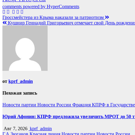
comments powered by HyperComments
Навигация
Гроссмейстера из Крыма наказали за патриотизм
Кушнир Геннадий Григорьевич отмечает свой День рождени
по
записям
от
kprf_admin
Похожая запись
Новости партии
Новости России
Фракция КПРФ в Государств
Юрий Афонин: КПРФ предложила увеличить МРОТ до 50 т
Авг 7, 2026
kprf_admin
Г.А.Зюганов
Красная линия
Новости партии
Новости России