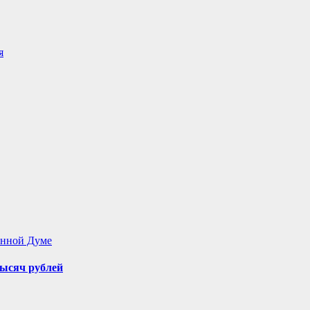
я
енной Думе
ысяч рублей