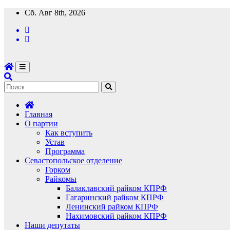
Перейти
Сб. Авг 8th, 2026
к
содержимому
Главная
О партии
Как вступить
Устав
Программа
Севастопольское отделение
Горком
Райкомы
Балаклавский райком КПРФ
Гагаринский райком КПРФ
Ленинский райком КПРФ
Нахимовский райком КПРФ
Наши депутаты