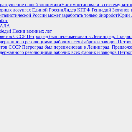
Нас вмонтировали в систему, кот
Лидер КПРФ Геннадий Зюганов в
Юрий 
обот
ТАЛА
беды! Песни военных лет
ветов СССР Петроград был переименован в Ленинград. Предложе
ддержанного резолюциями рабочих всех фабрик и заводов Петрог