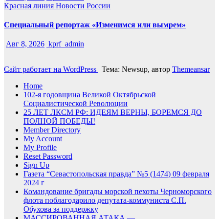
Красная линия
Новости России
Специальный репортаж «Изменимся или вымрем»
Авг 8, 2026
kprf_admin
Сайт работает на WordPress
|
Тема: Newsup, автор
Themeansar
Home
102-я годовщина Великой Октябрьской
Социалистической Революции
25 ЛЕТ ЛКСМ РФ: ИДЕЯМ ВЕРНЫ, БОРЕМСЯ ДО
ПОЛНОЙ ПОБЕДЫ!
Member Directory
My Account
My Profile
Reset Password
Sign Up
Газета “Севастопольская правда” №5 (1474) 09 февраля
2024 г
Командование бригады морской пехоты Черноморского
флота поблагодарило депутата-коммуниста С.П.
Обухова за поддержку
МАССИРОВАННАЯ АТАКА —