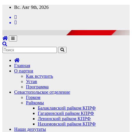
Перейти
Вс. Авг 9th, 2026
к
содержимому
Главная
О партии
Как вступить
Устав
Программа
Севастопольское отделение
Горком
Райкомы
Балаклавский райком КПРФ
Гагаринский райком КПРФ
Ленинский райком КПРФ
Нахимовский райком КПРФ
Наши депутаты