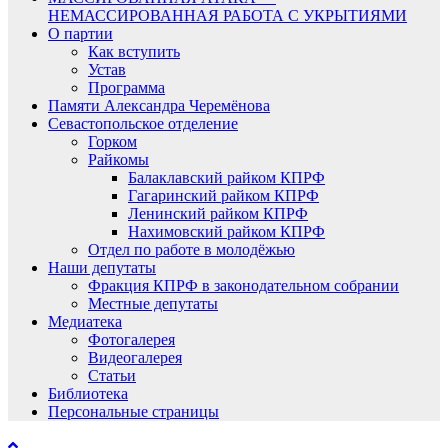
НЕМАССИРОВАННАЯ РАБОТА С УКРЫТИЯМИ
О партии
Как вступить
Устав
Программа
Памяти Александра Черемёнова
Севастопольское отделение
Горком
Райкомы
Балаклавский райком КПРФ
Гагаринский райком КПРФ
Ленинский райком КПРФ
Нахимовский райком КПРФ
Отдел по работе в молодёжью
Наши депутаты
Фракция КПРФ в законодательном собрании
Местные депутаты
Медиатека
Фотогалерея
Видеогалерея
Статьи
Библиотека
Персональные страницы