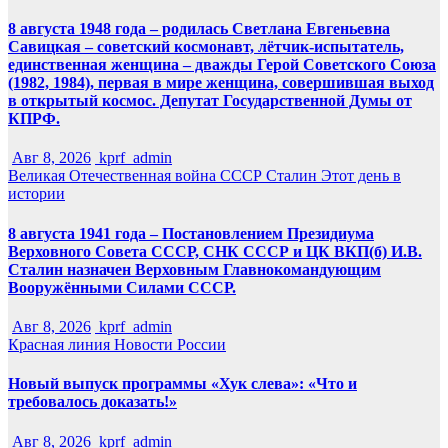
8 августа 1948 года – родилась Светлана Евгеньевна
Савицкая – советский космонавт, лётчик-испытатель,
единственная женщина – дважды Герой Советского Союза
(1982, 1984), первая в мире женщина, совершившая выход
в открытый космос. Депутат Государственной Думы от
КПРФ.
Авг 8, 2026
kprf_admin
Великая Отечественная война
СССР
Сталин
Этот день в
истории
8 августа 1941 года – Постановлением Президиума
Верховного Совета СССР, СНК СССР и ЦК ВКП(б) И.В.
Сталин назначен Верховным Главнокомандующим
Вооружёнными Силами СССР.
Авг 8, 2026
kprf_admin
Красная линия
Новости России
Новый выпуск программы «Хук слева»: «Что и
требовалось доказать!»
Авг 8, 2026
kprf_admin