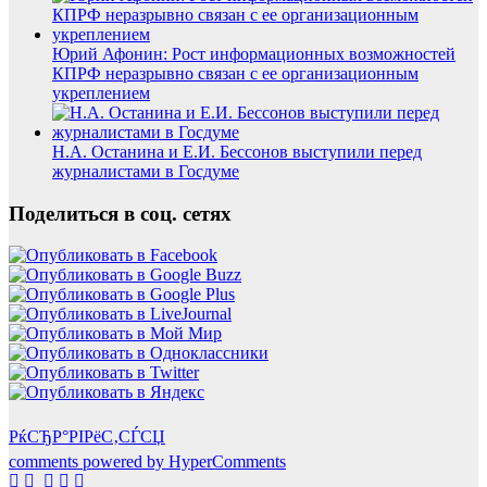
Юрий Афонин: Рост информационных возможностей
КПРФ неразрывно связан с ее организационным
укреплением
Н.А. Останина и Е.И. Бессонов выступили перед
журналистами в Госдуме
Поделиться в соц. сетях
РќСЂР°РІРёС‚СЃСЏ
comments powered by HyperComments