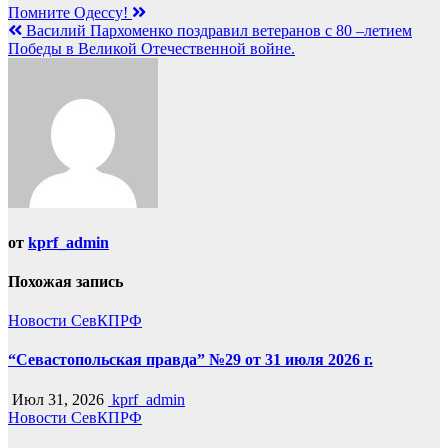
Навигация
Помните Одессу!
Василий Пархоменко поздравил ветеранов с 80 –летием
по
Победы в Великой Отечественной войне.
записям
от
kprf_admin
Похожая запись
Новости СевКПРФ
“Севастопольская правда” №29 от 31 июля 2026 г.
Июл 31, 2026
kprf_admin
Новости СевКПРФ