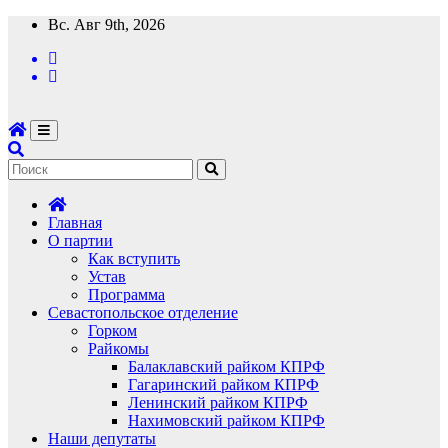
Перейти
Вс. Авг 9th, 2026
к
содержимому
Главная
О партии
Как вступить
Устав
Программа
Севастопольское отделение
Горком
Райкомы
Балаклавский райком КПРФ
Гагаринский райком КПРФ
Ленинский райком КПРФ
Нахимовский райком КПРФ
Наши депутаты