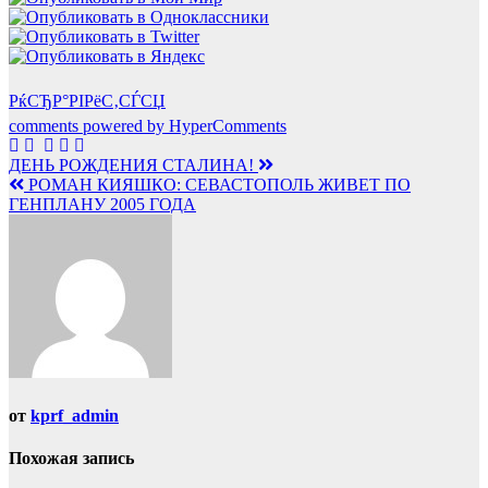
РќСЂР°РІРёС‚СЃСЏ
comments powered by HyperComments
Навигация
ДЕНЬ РОЖДЕНИЯ СТАЛИНА!
РОМАН КИЯШКО: СЕВАСТОПОЛЬ ЖИВЕТ ПО
по
ГЕНПЛАНУ 2005 ГОДА
записям
от
kprf_admin
Похожая запись