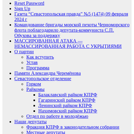
Reset Password
Sign Up
Газета “Севастопольская правда” №5 (1474) 09 февраля
2024 г
Командование бригады морской пехоты Черноморского
флота поблагодарило депутата-коммуниста С.П.
Обухова за поддержку
МАССИРОВАННАЯ АТАКА —
НЕМАССИРОВАННАЯ РАБОТА С УКРЫТИЯМИ
О партии
Как вступить
Устав
Программа
Памяти Александра Черемёнова
Севастопольское отделение
Горком
Райкомы
Балаклавский райком КПРФ
Гагаринский райком КПРФ
Ленинский райком КПРФ
Нахимовский райком КПРФ
Отдел по работе в молодёжью
Наши депутаты
Фракция КПРФ в законодательном собрании
Местные депутаты