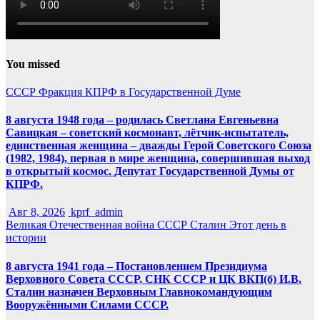
You missed
СССР
Фракция КПРФ в Государственной Думе
8 августа 1948 года – родилась Светлана Евгеньевна
Савицкая – советский космонавт, лётчик-испытатель,
единственная женщина – дважды Герой Советского Союза
(1982, 1984), первая в мире женщина, совершившая выход
в открытый космос. Депутат Государственной Думы от
КПРФ.
Авг 8, 2026
kprf_admin
Великая Отечественная война
СССР
Сталин
Этот день в
истории
8 августа 1941 года – Постановлением Президиума
Верховного Совета СССР, СНК СССР и ЦК ВКП(б) И.В.
Сталин назначен Верховным Главнокомандующим
Вооружёнными Силами СССР.