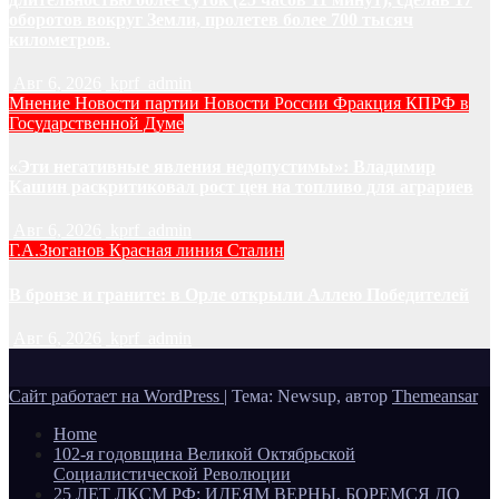
оборотов вокруг Земли, пролетев более 700 тысяч
километров.
Авг 6, 2026
kprf_admin
Мнение
Новости партии
Новости России
Фракция КПРФ в
Государственной Думе
«Эти негативные явления недопустимы»: Владимир
Кашин раскритиковал рост цен на топливо для аграриев
Авг 6, 2026
kprf_admin
Г.А.Зюганов
Красная линия
Сталин
В бронзе и граните: в Орле открыли Аллею Победителей
Авг 6, 2026
kprf_admin
Сайт работает на WordPress
|
Тема: Newsup, автор
Themeansar
Home
102-я годовщина Великой Октябрьской
Социалистической Революции
25 ЛЕТ ЛКСМ РФ: ИДЕЯМ ВЕРНЫ, БОРЕМСЯ ДО