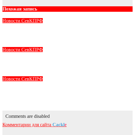
Похожая запись
Новости СевКПРФ
“Севастопольская правда” №29 от 31 июля 2026 г.
Июл 31, 2026
kprf_admin
Новости СевКПРФ
От нас зарегистрирован кандидат в депутаты Госдумы
Июл 31, 2026
kprf_admin
Новости СевКПРФ
Геннадий Зюганов: Нам есть что положить на весы
истории
Июл 15, 2026
kprf_admin
Comments are disabled
Комментарии для сайта
Cackl
e