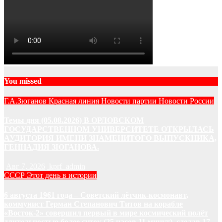
You missed
Г.А.Зюганов
Красная линия
Новости партии
Новости России
Темы дня (05.08.2026) В ОРЛОВСКОМ
ГОСУДАРСТВЕННОМ УНИВЕРСИТЕТЕ ОТКРЫЛАСЬ
АУДИТОРИЯ ИМЕНИ ЗНАМЕНИТОГО ВЫПУСКНИКА,
ГЕННАДИЯ ЗЮГАНОВА.
Авг 7, 2026
kprf_admin
СССР
Этот день в истории
6 августа 1961 года – Советский лётчик-космонавт,
коммунист Герман Степанович Титов на корабле
«Восток-2» совершил первый в мире космический полёт
длительностью более суток (25 часов 11 минут), сделав 17