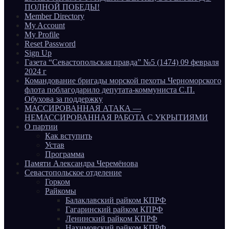
ПОЛНОЙ ПОБЕДЫ!
Member Directory
My Account
My Profile
Reset Password
Sign Up
Газета “Севастопольская правда” №5 (1474) 09 февраля
2024 г
Командование бригады морской пехоты Черноморского
флота поблагодарило депутата-коммуниста С.П.
Обухова за поддержку
МАССИРОВАННАЯ АТАКА —
НЕМАССИРОВАННАЯ РАБОТА С УКРЫТИЯМИ
О партии
Как вступить
Устав
Программа
Памяти Александра Черемёнова
Севастопольское отделение
Горком
Райкомы
Балаклавский райком КПРФ
Гагаринский райком КПРФ
Ленинский райком КПРФ
Нахимовский райком КПРФ